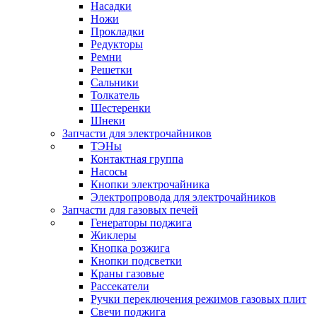
Насадки
Ножи
Прокладки
Редукторы
Ремни
Решетки
Сальники
Толкатель
Шестеренки
Шнеки
Запчасти для электрочайников
ТЭНы
Контактная группа
Насосы
Кнопки электрочайника
Электропровода для электрочайников
Запчасти для газовых печей
Генераторы поджига
Жиклеры
Кнопка розжига
Кнопки подсветки
Краны газовые
Рассекатели
Ручки переключения режимов газовых плит
Свечи поджига