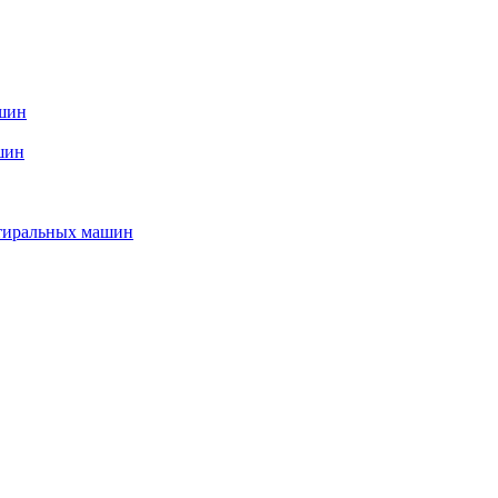
ашин
шин
стиральных машин