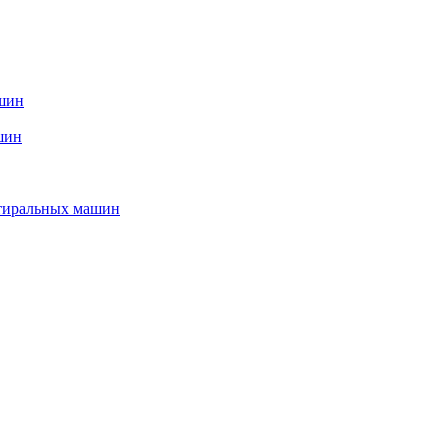
ашин
шин
стиральных машин