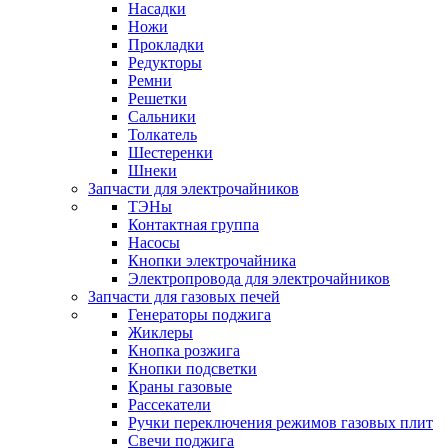
Насадки
Ножи
Прокладки
Редукторы
Ремни
Решетки
Сальники
Толкатель
Шестеренки
Шнеки
Запчасти для электрочайников
ТЭНы
Контактная группа
Насосы
Кнопки электрочайника
Электропровода для электрочайников
Запчасти для газовых печей
Генераторы поджига
Жиклеры
Кнопка розжига
Кнопки подсветки
Краны газовые
Рассекатели
Ручки переключения режимов газовых плит
Свечи поджига