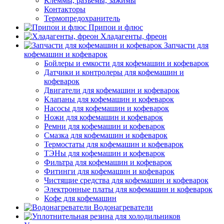
Клеммы, разъемы, зажимы
Контакторы
Термопредохранитель
Припои и флюс
Хладагенты, фреон
Запчасти для
кофемашин и кофеварок
Бойлеры и емкости для кофемашин и кофеварок
Датчики и контролеры для кофемашин и
кофеварок
Двигатели для кофемашин и кофеварок
Клапаны для кофемашин и кофеварок
Насосы для кофемашин и кофеварок
Ножи для кофемашин и кофеварок
Ремни для кофемашин и кофеварок
Смазка для кофемашин и кофеварок
Термостаты для кофемашин и кофеварок
ТЭНы для кофемашин и кофеварок
Фильтра для кофемашин и кофеварок
Фитинги для кофемашин и кофеварок
Чистящие средства для кофемашин и кофеварок
Электронные платы для кофемашин и кофеварок
Кофе для кофемашин
Водонагреватели