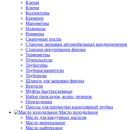
Клещи
Ключи
Коллекторы
Кримпер
Манометры
Ножницы
Риммеры
Сварочные посты
Станции заправки автомобильных кондиционеров
Станции рекуперации фреона
Термометры
Течеискатели
Трубогибы
Труборасширители
Труборезы
Шланги для заправки фреона
Вентили
Муфты быстросъемные
Набор прокладок, колец, резинок
Переходники
Прессы для прочистки капиллярной трубки
Масло холодильное
Масло для вакуумных насосов
Масло минеральное
Масло нафтеновое