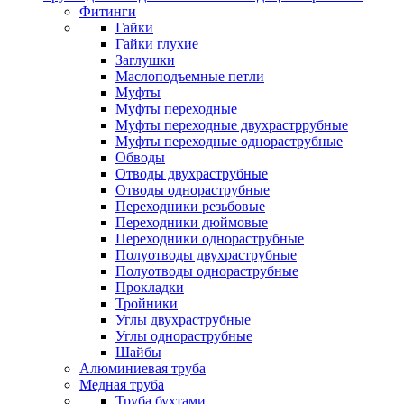
Фитинги
Гайки
Гайки глухие
Заглушки
Маслоподъемные петли
Муфты
Муфты переходные
Муфты переходные двухрастррубные
Муфты переходные однораструбные
Обводы
Отводы двухраструбные
Отводы однораструбные
Переходники резьбовые
Переходники дюймовые
Переходники однораструбные
Полуотводы двухраструбные
Полуотводы однораструбные
Прокладки
Тройники
Углы двухраструбные
Углы однораструбные
Шайбы
Алюминиевая труба
Медная труба
Труба бухтами