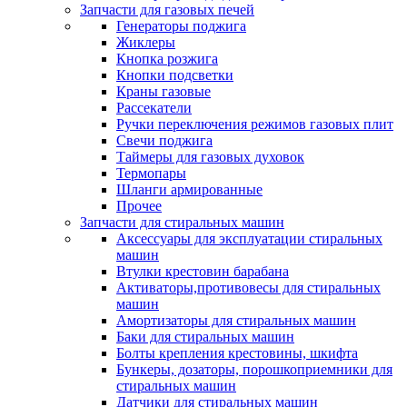
Запчасти для газовых печей
Генераторы поджига
Жиклеры
Кнопка розжига
Кнопки подсветки
Краны газовые
Рассекатели
Ручки переключения режимов газовых плит
Свечи поджига
Таймеры для газовых духовок
Термопары
Шланги армированные
Прочее
Запчасти для стиральных машин
Аксессуары для эксплуатации стиральных
машин
Втулки крестовин барабана
Активаторы,противовесы для стиральных
машин
Амортизаторы для стиральных машин
Баки для стиральных машин
Болты крепления крестовины, шкифта
Бункеры, дозаторы, порошкоприемники для
стиральных машин
Датчики для стиральных машин