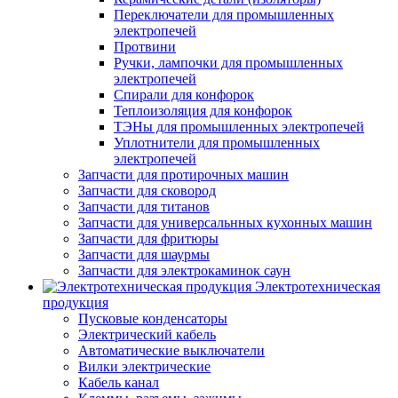
Переключатели для промышленных
электропечей
Протвини
Ручки, лампочки для промышленных
электропечей
Спирали для конфорок
Теплоизоляция для конфорок
ТЭНы для промышленных электропечей
Уплотнители для промышленных
электропечей
Запчасти для протирочных машин
Запчасти для сковород
Запчасти для титанов
Запчасти для универсальнных кухонных машин
Запчасти для фритюры
Запчасти для шаурмы
Запчасти для электрокаминок саун
Электротехническая
продукция
Пусковые конденсаторы
Электрический кабель
Автоматические выключатели
Вилки электрические
Кабель канал