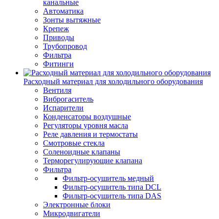
канальные
Автоматика
Зонты вытяжные
Крепеж
Приводы
Трубопровод
Фильтра
Фитинги
Расходный материал для холодильного оборудования
Вентиля
Виброгаситель
Испарители
Конденсаторы воздушные
Регуляторы уровня масла
Реле давления и термостаты
Смотровые стекла
Соленоидные клапаны
Терморегулирующие клапана
Фильтра
Фильтр-осушитель медный
Фильтр-осушитель типа DCL
Фильтр-осушитель типа DAS
Электронные блоки
Микродвигатели