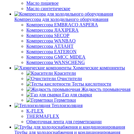
Масло пищевое
Масло синтетическое
Компрессора для холодильного оборудования
Компрессора EMBRACO ASPERA
Компрессора JIAXIPERA
Компрессора SECOP
Компрессора WANBAO
Компрессора АТЛАНТ
Компрессора EATERON
Компрессора GMCC MIDEA
Компрессора WANSCHENG
Химические компоненты
Красители
Очистители
Тесты кислотности
Жидкость промывочная
Газ для сварки
Герметики
Теплоизоляция
K-FLEX
THERMAFLEX
Обмоточная лента для герметизации
Трубы для холодоснабжения и кондиционирования