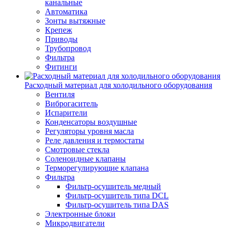
канальные
Автоматика
Зонты вытяжные
Крепеж
Приводы
Трубопровод
Фильтра
Фитинги
Расходный материал для холодильного оборудования
Вентиля
Виброгаситель
Испарители
Конденсаторы воздушные
Регуляторы уровня масла
Реле давления и термостаты
Смотровые стекла
Соленоидные клапаны
Терморегулирующие клапана
Фильтра
Фильтр-осушитель медный
Фильтр-осушитель типа DCL
Фильтр-осушитель типа DAS
Электронные блоки
Микродвигатели