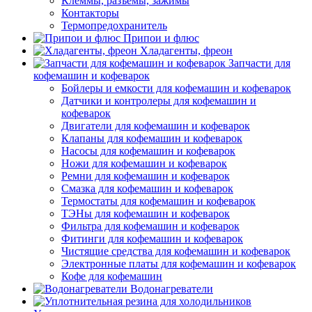
Клеммы, разъемы, зажимы
Контакторы
Термопредохранитель
Припои и флюс
Хладагенты, фреон
Запчасти для
кофемашин и кофеварок
Бойлеры и емкости для кофемашин и кофеварок
Датчики и контролеры для кофемашин и
кофеварок
Двигатели для кофемашин и кофеварок
Клапаны для кофемашин и кофеварок
Насосы для кофемашин и кофеварок
Ножи для кофемашин и кофеварок
Ремни для кофемашин и кофеварок
Смазка для кофемашин и кофеварок
Термостаты для кофемашин и кофеварок
ТЭНы для кофемашин и кофеварок
Фильтра для кофемашин и кофеварок
Фитинги для кофемашин и кофеварок
Чистящие средства для кофемашин и кофеварок
Электронные платы для кофемашин и кофеварок
Кофе для кофемашин
Водонагреватели