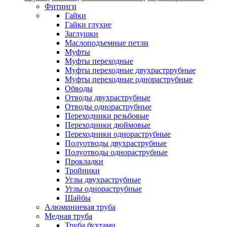
Фитинги
Гайки
Гайки глухие
Заглушки
Маслоподъемные петли
Муфты
Муфты переходные
Муфты переходные двухрастррубные
Муфты переходные однораструбные
Обводы
Отводы двухраструбные
Отводы однораструбные
Переходники резьбовые
Переходники дюймовые
Переходники однораструбные
Полуотводы двухраструбные
Полуотводы однораструбные
Прокладки
Тройники
Углы двухраструбные
Углы однораструбные
Шайбы
Алюминиевая труба
Медная труба
Труба бухтами