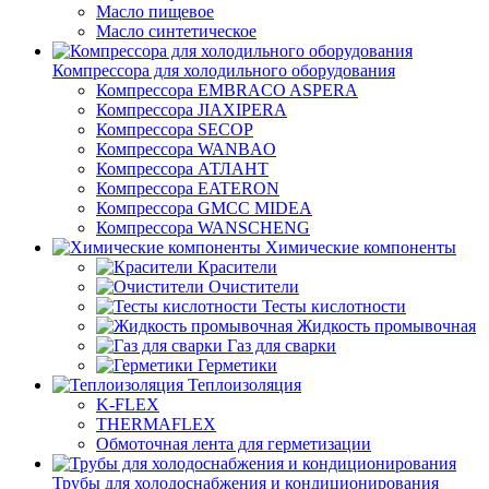
Масло пищевое
Масло синтетическое
Компрессора для холодильного оборудования
Компрессора EMBRACO ASPERA
Компрессора JIAXIPERA
Компрессора SECOP
Компрессора WANBAO
Компрессора АТЛАНТ
Компрессора EATERON
Компрессора GMCC MIDEA
Компрессора WANSCHENG
Химические компоненты
Красители
Очистители
Тесты кислотности
Жидкость промывочная
Газ для сварки
Герметики
Теплоизоляция
K-FLEX
THERMAFLEX
Обмоточная лента для герметизации
Трубы для холодоснабжения и кондиционирования