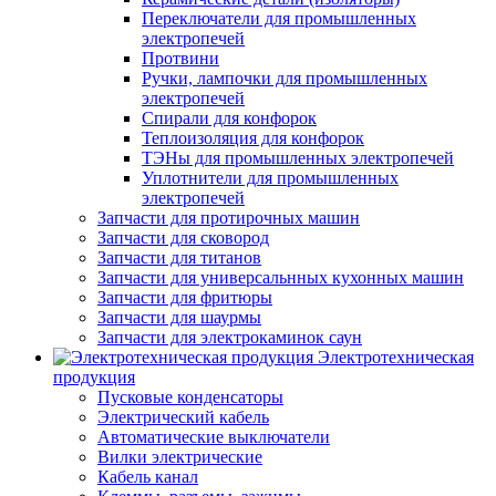
Переключатели для промышленных
электропечей
Протвини
Ручки, лампочки для промышленных
электропечей
Спирали для конфорок
Теплоизоляция для конфорок
ТЭНы для промышленных электропечей
Уплотнители для промышленных
электропечей
Запчасти для протирочных машин
Запчасти для сковород
Запчасти для титанов
Запчасти для универсальнных кухонных машин
Запчасти для фритюры
Запчасти для шаурмы
Запчасти для электрокаминок саун
Электротехническая
продукция
Пусковые конденсаторы
Электрический кабель
Автоматические выключатели
Вилки электрические
Кабель канал