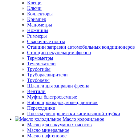
Клещи
Ключи
Коллекторы
Кримпер
Манометры
Ножницы
Риммеры
Сварочные посты
Станции заправки автомобильных кондиционеров
Станции рекуперации фреона
Термометры
Течеискатели
Трубогибы
Труборасширители
Труборезы
Шланги для заправки фреона
Вентили
Муфты быстросъемные
Набор прокладок, колец, резинок
Переходники
Прессы для прочистки капиллярной трубки
Масло холодильное
Масло для вакуумных насосов
Масло минеральное
Масло нафтеновое