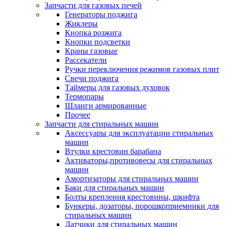
Запчасти для газовых печей
Генераторы поджига
Жиклеры
Кнопка розжига
Кнопки подсветки
Краны газовые
Рассекатели
Ручки переключения режимов газовых плит
Свечи поджига
Таймеры для газовых духовок
Термопары
Шланги армированные
Прочее
Запчасти для стиральных машин
Аксессуары для эксплуатации стиральных
машин
Втулки крестовин барабана
Активаторы,противовесы для стиральных
машин
Амортизаторы для стиральных машин
Баки для стиральных машин
Болты крепления крестовины, шкифта
Бункеры, дозаторы, порошкоприемники для
стиральных машин
Датчики для стиральных машин