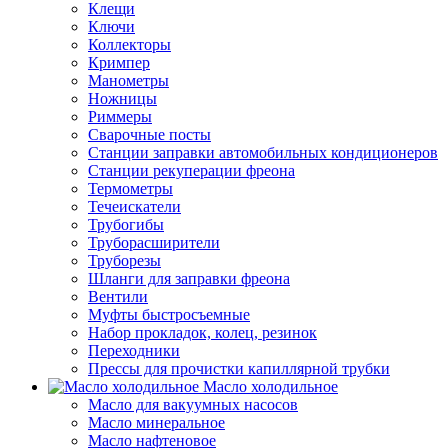
Клещи
Ключи
Коллекторы
Кримпер
Манометры
Ножницы
Риммеры
Сварочные посты
Станции заправки автомобильных кондиционеров
Станции рекуперации фреона
Термометры
Течеискатели
Трубогибы
Труборасширители
Труборезы
Шланги для заправки фреона
Вентили
Муфты быстросъемные
Набор прокладок, колец, резинок
Переходники
Прессы для прочистки капиллярной трубки
Масло холодильное
Масло для вакуумных насосов
Масло минеральное
Масло нафтеновое