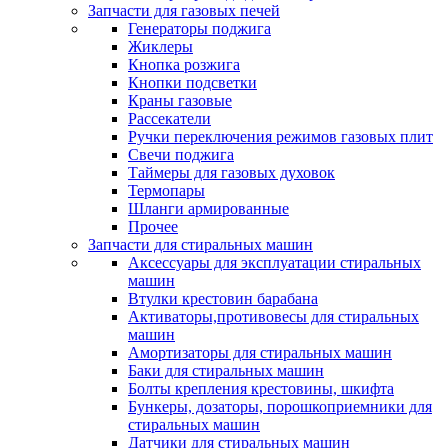
Запчасти для газовых печей
Генераторы поджига
Жиклеры
Кнопка розжига
Кнопки подсветки
Краны газовые
Рассекатели
Ручки переключения режимов газовых плит
Свечи поджига
Таймеры для газовых духовок
Термопары
Шланги армированные
Прочее
Запчасти для стиральных машин
Аксессуары для эксплуатации стиральных
машин
Втулки крестовин барабана
Активаторы,противовесы для стиральных
машин
Амортизаторы для стиральных машин
Баки для стиральных машин
Болты крепления крестовины, шкифта
Бункеры, дозаторы, порошкоприемники для
стиральных машин
Датчики для стиральных машин