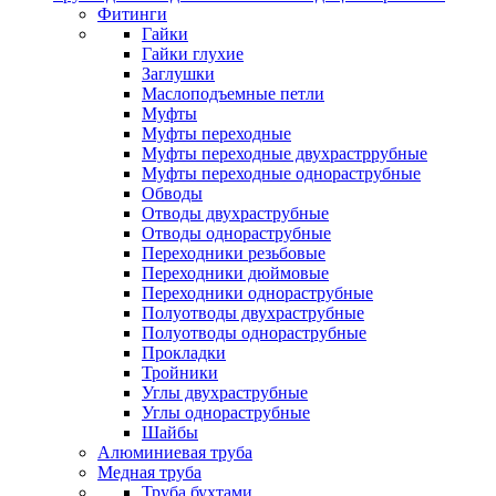
Фитинги
Гайки
Гайки глухие
Заглушки
Маслоподъемные петли
Муфты
Муфты переходные
Муфты переходные двухрастррубные
Муфты переходные однораструбные
Обводы
Отводы двухраструбные
Отводы однораструбные
Переходники резьбовые
Переходники дюймовые
Переходники однораструбные
Полуотводы двухраструбные
Полуотводы однораструбные
Прокладки
Тройники
Углы двухраструбные
Углы однораструбные
Шайбы
Алюминиевая труба
Медная труба
Труба бухтами