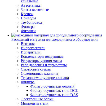
канальные
Автоматика
Зонты вытяжные
Крепеж
Приводы
Трубопровод
Фильтра
Фитинги
Расходный материал для холодильного оборудования
Вентиля
Виброгаситель
Испарители
Конденсаторы воздушные
Регуляторы уровня масла
Реле давления и термостаты
Смотровые стекла
Соленоидные клапаны
Терморегулирующие клапана
Фильтра
Фильтр-осушитель медный
Фильтр-осушитель типа DCL
Фильтр-осушитель типа DAS
Электронные блоки
Микродвигатели