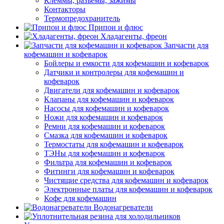
Клеммы, разъемы, зажимы
Контакторы
Термопредохранитель
Припои и флюс
Хладагенты, фреон
Запчасти для
кофемашин и кофеварок
Бойлеры и емкости для кофемашин и кофеварок
Датчики и контролеры для кофемашин и
кофеварок
Двигатели для кофемашин и кофеварок
Клапаны для кофемашин и кофеварок
Насосы для кофемашин и кофеварок
Ножи для кофемашин и кофеварок
Ремни для кофемашин и кофеварок
Смазка для кофемашин и кофеварок
Термостаты для кофемашин и кофеварок
ТЭНы для кофемашин и кофеварок
Фильтра для кофемашин и кофеварок
Фитинги для кофемашин и кофеварок
Чистящие средства для кофемашин и кофеварок
Электронные платы для кофемашин и кофеварок
Кофе для кофемашин
Водонагреватели