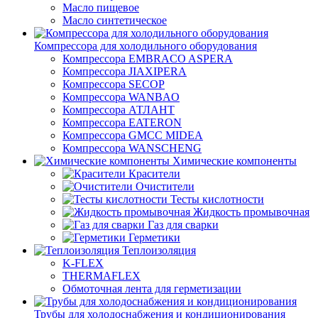
Масло пищевое
Масло синтетическое
Компрессора для холодильного оборудования
Компрессора EMBRACO ASPERA
Компрессора JIAXIPERA
Компрессора SECOP
Компрессора WANBAO
Компрессора АТЛАНТ
Компрессора EATERON
Компрессора GMCC MIDEA
Компрессора WANSCHENG
Химические компоненты
Красители
Очистители
Тесты кислотности
Жидкость промывочная
Газ для сварки
Герметики
Теплоизоляция
K-FLEX
THERMAFLEX
Обмоточная лента для герметизации
Трубы для холодоснабжения и кондиционирования