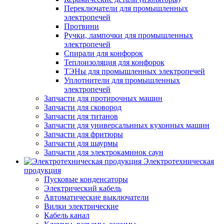
Переключатели для промышленных
электропечей
Протвини
Ручки, лампочки для промышленных
электропечей
Спирали для конфорок
Теплоизоляция для конфорок
ТЭНы для промышленных электропечей
Уплотнители для промышленных
электропечей
Запчасти для протирочных машин
Запчасти для сковород
Запчасти для титанов
Запчасти для универсальнных кухонных машин
Запчасти для фритюры
Запчасти для шаурмы
Запчасти для электрокаминок саун
Электротехническая
продукция
Пусковые конденсаторы
Электрический кабель
Автоматические выключатели
Вилки электрические
Кабель канал