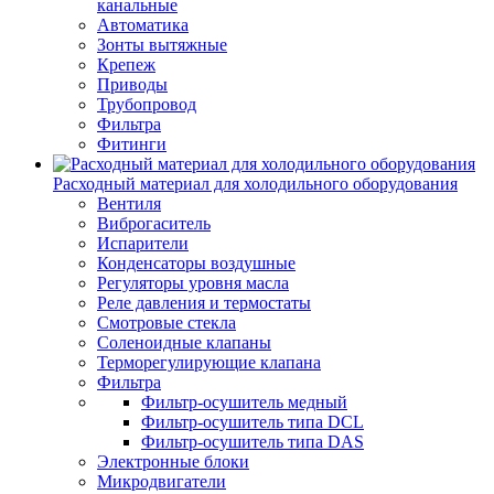
канальные
Автоматика
Зонты вытяжные
Крепеж
Приводы
Трубопровод
Фильтра
Фитинги
Расходный материал для холодильного оборудования
Вентиля
Виброгаситель
Испарители
Конденсаторы воздушные
Регуляторы уровня масла
Реле давления и термостаты
Смотровые стекла
Соленоидные клапаны
Терморегулирующие клапана
Фильтра
Фильтр-осушитель медный
Фильтр-осушитель типа DCL
Фильтр-осушитель типа DAS
Электронные блоки
Микродвигатели