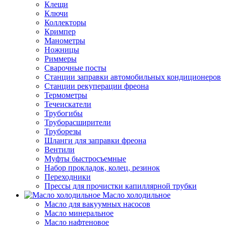
Клещи
Ключи
Коллекторы
Кримпер
Манометры
Ножницы
Риммеры
Сварочные посты
Станции заправки автомобильных кондиционеров
Станции рекуперации фреона
Термометры
Течеискатели
Трубогибы
Труборасширители
Труборезы
Шланги для заправки фреона
Вентили
Муфты быстросъемные
Набор прокладок, колец, резинок
Переходники
Прессы для прочистки капиллярной трубки
Масло холодильное
Масло для вакуумных насосов
Масло минеральное
Масло нафтеновое