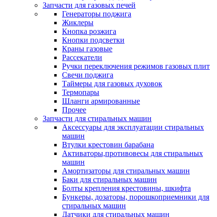
Запчасти для газовых печей
Генераторы поджига
Жиклеры
Кнопка розжига
Кнопки подсветки
Краны газовые
Рассекатели
Ручки переключения режимов газовых плит
Свечи поджига
Таймеры для газовых духовок
Термопары
Шланги армированные
Прочее
Запчасти для стиральных машин
Аксессуары для эксплуатации стиральных
машин
Втулки крестовин барабана
Активаторы,противовесы для стиральных
машин
Амортизаторы для стиральных машин
Баки для стиральных машин
Болты крепления крестовины, шкифта
Бункеры, дозаторы, порошкоприемники для
стиральных машин
Датчики для стиральных машин