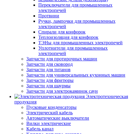
Переключатели для промышленных
электропечей
Протвини
Ручки, лампочки для промышленных
электропечей
Спирали для конфорок
Теплоизоляция для конфорок
ТЭНы для промышленных электропечей
Уплотнители для промышленных
электропечей
Запчасти для протирочных машин
Запчасти для сковород
Запчасти для титанов
Запчасти для универсальнных кухонных машин
Запчасти для фритюры
Запчасти для шаурмы
Запчасти для электрокаминок саун
Электротехническая
продукция
Пусковые конденсаторы
Электрический кабель
Автоматические выключатели
Вилки электрические
Кабель канал