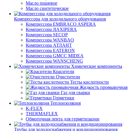
Масло пищевое
Масло синтетическое
Компрессора для холодильного оборудования
Компрессора EMBRACO ASPERA
Компрессора JIAXIPERA
Компрессора SECOP
Компрессора WANBAO
Компрессора АТЛАНТ
Компрессора EATERON
Компрессора GMCC MIDEA
Компрессора WANSCHENG
Химические компоненты
Красители
Очистители
Тесты кислотности
Жидкость промывочная
Газ для сварки
Герметики
Теплоизоляция
K-FLEX
THERMAFLEX
Обмоточная лента для герметизации
Трубы для холодоснабжения и кондиционирования