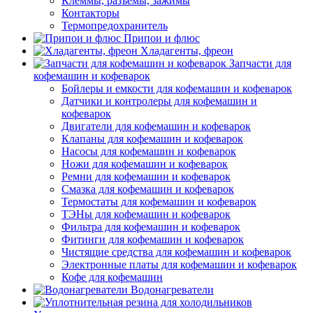
Клеммы, разъемы, зажимы
Контакторы
Термопредохранитель
Припои и флюс
Хладагенты, фреон
Запчасти для
кофемашин и кофеварок
Бойлеры и емкости для кофемашин и кофеварок
Датчики и контролеры для кофемашин и
кофеварок
Двигатели для кофемашин и кофеварок
Клапаны для кофемашин и кофеварок
Насосы для кофемашин и кофеварок
Ножи для кофемашин и кофеварок
Ремни для кофемашин и кофеварок
Смазка для кофемашин и кофеварок
Термостаты для кофемашин и кофеварок
ТЭНы для кофемашин и кофеварок
Фильтра для кофемашин и кофеварок
Фитинги для кофемашин и кофеварок
Чистящие средства для кофемашин и кофеварок
Электронные платы для кофемашин и кофеварок
Кофе для кофемашин
Водонагреватели