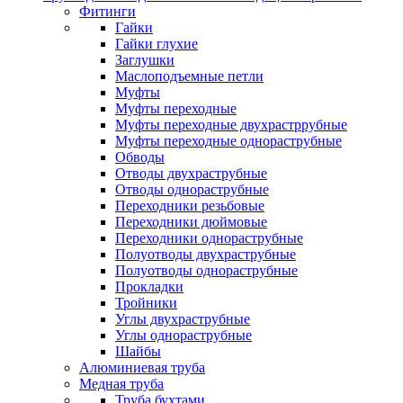
Фитинги
Гайки
Гайки глухие
Заглушки
Маслоподъемные петли
Муфты
Муфты переходные
Муфты переходные двухрастррубные
Муфты переходные однораструбные
Обводы
Отводы двухраструбные
Отводы однораструбные
Переходники резьбовые
Переходники дюймовые
Переходники однораструбные
Полуотводы двухраструбные
Полуотводы однораструбные
Прокладки
Тройники
Углы двухраструбные
Углы однораструбные
Шайбы
Алюминиевая труба
Медная труба
Труба бухтами