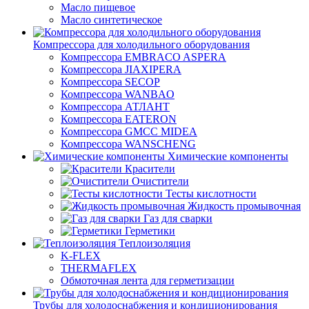
Масло пищевое
Масло синтетическое
Компрессора для холодильного оборудования
Компрессора EMBRACO ASPERA
Компрессора JIAXIPERA
Компрессора SECOP
Компрессора WANBAO
Компрессора АТЛАНТ
Компрессора EATERON
Компрессора GMCC MIDEA
Компрессора WANSCHENG
Химические компоненты
Красители
Очистители
Тесты кислотности
Жидкость промывочная
Газ для сварки
Герметики
Теплоизоляция
K-FLEX
THERMAFLEX
Обмоточная лента для герметизации
Трубы для холодоснабжения и кондиционирования