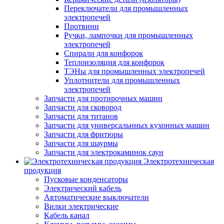
Переключатели для промышленных
электропечей
Протвини
Ручки, лампочки для промышленных
электропечей
Спирали для конфорок
Теплоизоляция для конфорок
ТЭНы для промышленных электропечей
Уплотнители для промышленных
электропечей
Запчасти для протирочных машин
Запчасти для сковород
Запчасти для титанов
Запчасти для универсальнных кухонных машин
Запчасти для фритюры
Запчасти для шаурмы
Запчасти для электрокаминок саун
Электротехническая
продукция
Пусковые конденсаторы
Электрический кабель
Автоматические выключатели
Вилки электрические
Кабель канал