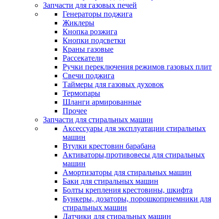
Запчасти для газовых печей
Генераторы поджига
Жиклеры
Кнопка розжига
Кнопки подсветки
Краны газовые
Рассекатели
Ручки переключения режимов газовых плит
Свечи поджига
Таймеры для газовых духовок
Термопары
Шланги армированные
Прочее
Запчасти для стиральных машин
Аксессуары для эксплуатации стиральных
машин
Втулки крестовин барабана
Активаторы,противовесы для стиральных
машин
Амортизаторы для стиральных машин
Баки для стиральных машин
Болты крепления крестовины, шкифта
Бункеры, дозаторы, порошкоприемники для
стиральных машин
Датчики для стиральных машин