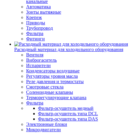
канальные
Автоматика
Зонты вытяжные
Крепеж
Приводы
Трубопровод
Фильтра
Фитинги
Расходный материал для холодильного оборудования
Вентиля
Виброгаситель
Испарители
Конденсаторы воздушные
Регуляторы уровня масла
Реле давления и термостаты
Смотровые стекла
Соленоидные клапаны
Терморегулирующие клапана
Фильтра
Фильтр-осушитель медный
Фильтр-осушитель типа DCL
Фильтр-осушитель типа DAS
Электронные блоки
Микродвигатели