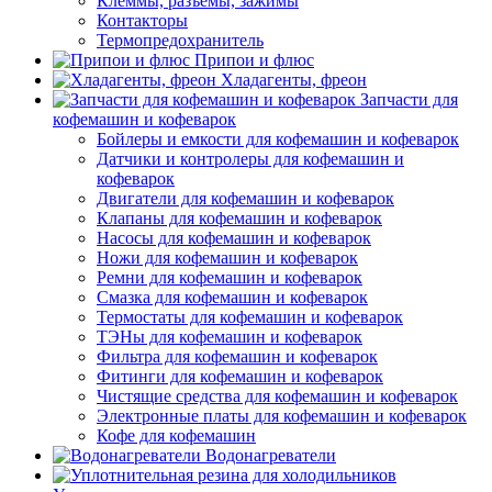
Клеммы, разъемы, зажимы
Контакторы
Термопредохранитель
Припои и флюс
Хладагенты, фреон
Запчасти для
кофемашин и кофеварок
Бойлеры и емкости для кофемашин и кофеварок
Датчики и контролеры для кофемашин и
кофеварок
Двигатели для кофемашин и кофеварок
Клапаны для кофемашин и кофеварок
Насосы для кофемашин и кофеварок
Ножи для кофемашин и кофеварок
Ремни для кофемашин и кофеварок
Смазка для кофемашин и кофеварок
Термостаты для кофемашин и кофеварок
ТЭНы для кофемашин и кофеварок
Фильтра для кофемашин и кофеварок
Фитинги для кофемашин и кофеварок
Чистящие средства для кофемашин и кофеварок
Электронные платы для кофемашин и кофеварок
Кофе для кофемашин
Водонагреватели