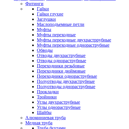
Фитинги
Гайки
Гайки глухие
Заглушки
Маслоподъемные петли
Муфты
Муфты переходные
Муфты переходные двухрастррубные
Муфты переходные однораструбные
Обводы
Отводы двухраструбные
Отводы однораструбные
Переходники резьбовые
Переходники дюймовые
Переходники однораструбные
Полуотводы двухраструбные
Полуотводы однораструбные
Прокладки
Тройники
Углы двухраструбные
Углы однораструбные
Шайбы
Алюминиевая труба
Медная труба
Труба бухтами