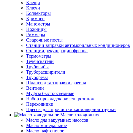
Клещи
Ключи
Коллекторы
Кримпер
Манометры
Ножницы
Риммеры
Сварочные посты
Станции заправки автомобильных кондиционеров
Станции рекуперации фреона
Термометры
Течеискатели
Трубогибы
Труборасширители
Труборезы
Шланги для заправки фреона
Вентили
Муфты быстросъемные
Набор прокладок, колец, резинок
Переходники
Прессы для прочистки капиллярной трубки
Масло холодильное
Масло для вакуумных насосов
Масло минеральное
Масло нафтеновое