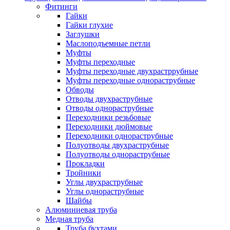
Фитинги
Гайки
Гайки глухие
Заглушки
Маслоподъемные петли
Муфты
Муфты переходные
Муфты переходные двухрастррубные
Муфты переходные однораструбные
Обводы
Отводы двухраструбные
Отводы однораструбные
Переходники резьбовые
Переходники дюймовые
Переходники однораструбные
Полуотводы двухраструбные
Полуотводы однораструбные
Прокладки
Тройники
Углы двухраструбные
Углы однораструбные
Шайбы
Алюминиевая труба
Медная труба
Труба бухтами