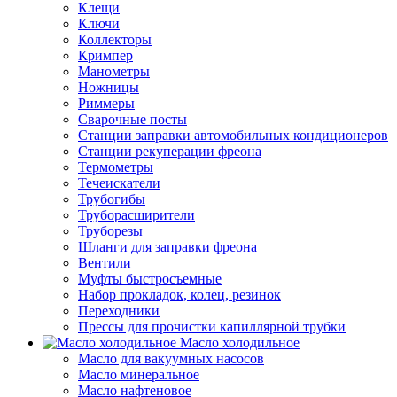
Клещи
Ключи
Коллекторы
Кримпер
Манометры
Ножницы
Риммеры
Сварочные посты
Станции заправки автомобильных кондиционеров
Станции рекуперации фреона
Термометры
Течеискатели
Трубогибы
Труборасширители
Труборезы
Шланги для заправки фреона
Вентили
Муфты быстросъемные
Набор прокладок, колец, резинок
Переходники
Прессы для прочистки капиллярной трубки
Масло холодильное
Масло для вакуумных насосов
Масло минеральное
Масло нафтеновое