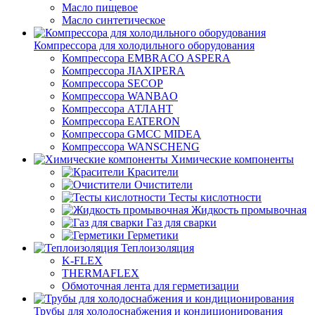
Масло пищевое
Масло синтетическое
Компрессора для холодильного оборудования
Компрессора EMBRACO ASPERA
Компрессора JIAXIPERA
Компрессора SECOP
Компрессора WANBAO
Компрессора АТЛАНТ
Компрессора EATERON
Компрессора GMCC MIDEA
Компрессора WANSCHENG
Химические компоненты
Красители
Очистители
Тесты кислотности
Жидкость промывочная
Газ для сварки
Герметики
Теплоизоляция
K-FLEX
THERMAFLEX
Обмоточная лента для герметизации
Трубы для холодоснабжения и кондиционирования