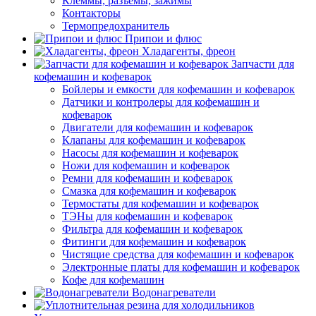
Клеммы, разъемы, зажимы
Контакторы
Термопредохранитель
Припои и флюс
Хладагенты, фреон
Запчасти для
кофемашин и кофеварок
Бойлеры и емкости для кофемашин и кофеварок
Датчики и контролеры для кофемашин и
кофеварок
Двигатели для кофемашин и кофеварок
Клапаны для кофемашин и кофеварок
Насосы для кофемашин и кофеварок
Ножи для кофемашин и кофеварок
Ремни для кофемашин и кофеварок
Смазка для кофемашин и кофеварок
Термостаты для кофемашин и кофеварок
ТЭНы для кофемашин и кофеварок
Фильтра для кофемашин и кофеварок
Фитинги для кофемашин и кофеварок
Чистящие средства для кофемашин и кофеварок
Электронные платы для кофемашин и кофеварок
Кофе для кофемашин
Водонагреватели