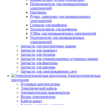
Переключатели для промышленных
электропечей
Протвини
Ручки, лампочки для промышленных
электропечей
Спирали для конфорок
Теплоизоляция для конфорок
ТЭНы для промышленных электропечей
Уплотнители для промышленных
электропечей
Запчасти для протирочных машин
Запчасти для сковород
Запчасти для титанов
Запчасти для универсальнных кухонных машин
Запчасти для фритюры
Запчасти для шаурмы
Запчасти для электрокаминок саун
Электротехническая
продукция
Пусковые конденсаторы
Электрический кабель
Автоматические выключатели
Вилки электрические
Кабель канал