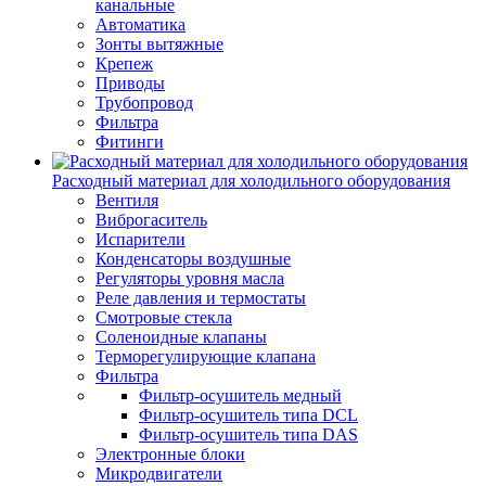
канальные
Автоматика
Зонты вытяжные
Крепеж
Приводы
Трубопровод
Фильтра
Фитинги
Расходный материал для холодильного оборудования
Вентиля
Виброгаситель
Испарители
Конденсаторы воздушные
Регуляторы уровня масла
Реле давления и термостаты
Смотровые стекла
Соленоидные клапаны
Терморегулирующие клапана
Фильтра
Фильтр-осушитель медный
Фильтр-осушитель типа DCL
Фильтр-осушитель типа DAS
Электронные блоки
Микродвигатели