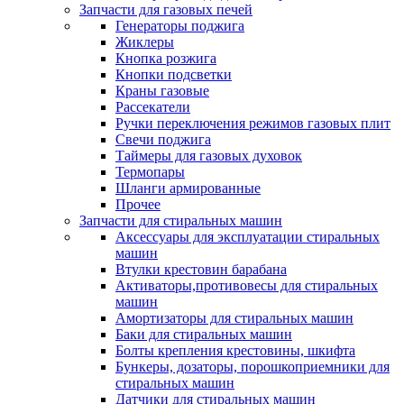
Запчасти для газовых печей
Генераторы поджига
Жиклеры
Кнопка розжига
Кнопки подсветки
Краны газовые
Рассекатели
Ручки переключения режимов газовых плит
Свечи поджига
Таймеры для газовых духовок
Термопары
Шланги армированные
Прочее
Запчасти для стиральных машин
Аксессуары для эксплуатации стиральных
машин
Втулки крестовин барабана
Активаторы,противовесы для стиральных
машин
Амортизаторы для стиральных машин
Баки для стиральных машин
Болты крепления крестовины, шкифта
Бункеры, дозаторы, порошкоприемники для
стиральных машин
Датчики для стиральных машин