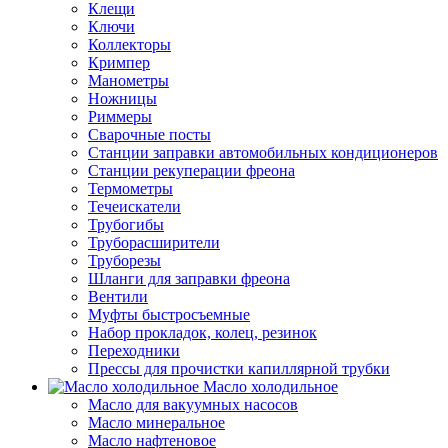
Клещи
Ключи
Коллекторы
Кримпер
Манометры
Ножницы
Риммеры
Сварочные посты
Станции заправки автомобильных кондиционеров
Станции рекуперации фреона
Термометры
Течеискатели
Трубогибы
Труборасширители
Труборезы
Шланги для заправки фреона
Вентили
Муфты быстросъемные
Набор прокладок, колец, резинок
Переходники
Прессы для прочистки капиллярной трубки
Масло холодильное
Масло для вакуумных насосов
Масло минеральное
Масло нафтеновое