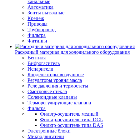
канальные
Автоматика
Зонты вытяжные
Крепеж
Приводы
Трубопровод
Фильтра
Фитинги
Расходный материал для холодильного оборудования
Вентиля
Виброгаситель
Испарители
Конденсаторы воздушные
Регуляторы уровня масла
Реле давления и термостаты
Смотровые стекла
Соленоидные клапаны
Терморегулирующие клапана
Фильтра
Фильтр-осушитель медный
Фильтр-осушитель типа DCL
Фильтр-осушитель типа DAS
Электронные блоки
Микродвигатели