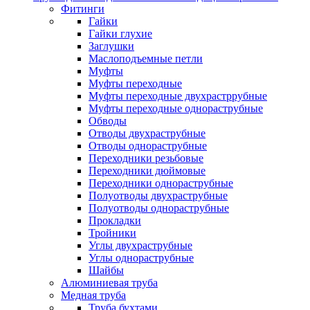
Фитинги
Гайки
Гайки глухие
Заглушки
Маслоподъемные петли
Муфты
Муфты переходные
Муфты переходные двухрастррубные
Муфты переходные однораструбные
Обводы
Отводы двухраструбные
Отводы однораструбные
Переходники резьбовые
Переходники дюймовые
Переходники однораструбные
Полуотводы двухраструбные
Полуотводы однораструбные
Прокладки
Тройники
Углы двухраструбные
Углы однораструбные
Шайбы
Алюминиевая труба
Медная труба
Труба бухтами