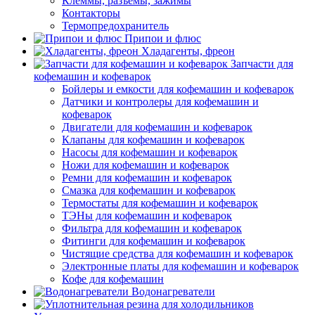
Клеммы, разъемы, зажимы
Контакторы
Термопредохранитель
Припои и флюс
Хладагенты, фреон
Запчасти для
кофемашин и кофеварок
Бойлеры и емкости для кофемашин и кофеварок
Датчики и контролеры для кофемашин и
кофеварок
Двигатели для кофемашин и кофеварок
Клапаны для кофемашин и кофеварок
Насосы для кофемашин и кофеварок
Ножи для кофемашин и кофеварок
Ремни для кофемашин и кофеварок
Смазка для кофемашин и кофеварок
Термостаты для кофемашин и кофеварок
ТЭНы для кофемашин и кофеварок
Фильтра для кофемашин и кофеварок
Фитинги для кофемашин и кофеварок
Чистящие средства для кофемашин и кофеварок
Электронные платы для кофемашин и кофеварок
Кофе для кофемашин
Водонагреватели