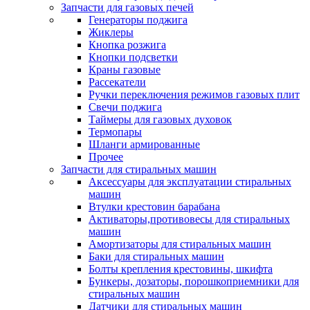
Запчасти для газовых печей
Генераторы поджига
Жиклеры
Кнопка розжига
Кнопки подсветки
Краны газовые
Рассекатели
Ручки переключения режимов газовых плит
Свечи поджига
Таймеры для газовых духовок
Термопары
Шланги армированные
Прочее
Запчасти для стиральных машин
Аксессуары для эксплуатации стиральных
машин
Втулки крестовин барабана
Активаторы,противовесы для стиральных
машин
Амортизаторы для стиральных машин
Баки для стиральных машин
Болты крепления крестовины, шкифта
Бункеры, дозаторы, порошкоприемники для
стиральных машин
Датчики для стиральных машин