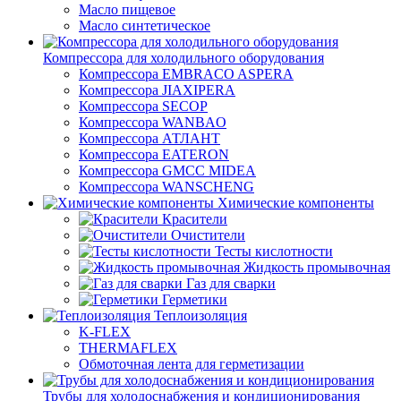
Масло пищевое
Масло синтетическое
Компрессора для холодильного оборудования
Компрессора EMBRACO ASPERA
Компрессора JIAXIPERA
Компрессора SECOP
Компрессора WANBAO
Компрессора АТЛАНТ
Компрессора EATERON
Компрессора GMCC MIDEA
Компрессора WANSCHENG
Химические компоненты
Красители
Очистители
Тесты кислотности
Жидкость промывочная
Газ для сварки
Герметики
Теплоизоляция
K-FLEX
THERMAFLEX
Обмоточная лента для герметизации
Трубы для холодоснабжения и кондиционирования