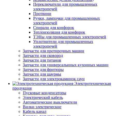
Переключатели для промышленных
электропечей
Протвини
Ручки, лампочки для промышленных
электропечей
Спирали для конфорок
Теплоизоляция для конфорок
ТЭНы для промышленных электропечей
Уплотнители для промышленных
электропечей
Запчасти для протирочных машин
Запчасти для сковород
Запчасти для титанов
Запчасти для универсальнных кухонных машин
Запчасти для фритюры
Запчасти для шаурмы
Запчасти для электрокаминок саун
Электротехническая
продукция
Пусковые конденсаторы
Электрический кабель
Автоматические выключатели
Вилки электрические
Кабель канал