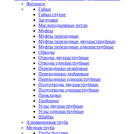
Фитинги
Гайки
Гайки глухие
Заглушки
Маслоподъемные петли
Муфты
Муфты переходные
Муфты переходные двухрастррубные
Муфты переходные однораструбные
Обводы
Отводы двухраструбные
Отводы однораструбные
Переходники резьбовые
Переходники дюймовые
Переходники однораструбные
Полуотводы двухраструбные
Полуотводы однораструбные
Прокладки
Тройники
Углы двухраструбные
Углы однораструбные
Шайбы
Алюминиевая труба
Медная труба
Труба бухтами