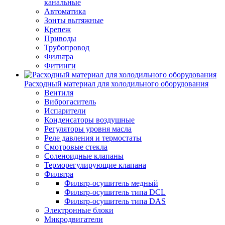
канальные
Автоматика
Зонты вытяжные
Крепеж
Приводы
Трубопровод
Фильтра
Фитинги
Расходный материал для холодильного оборудования
Вентиля
Виброгаситель
Испарители
Конденсаторы воздушные
Регуляторы уровня масла
Реле давления и термостаты
Смотровые стекла
Соленоидные клапаны
Терморегулирующие клапана
Фильтра
Фильтр-осушитель медный
Фильтр-осушитель типа DCL
Фильтр-осушитель типа DAS
Электронные блоки
Микродвигатели