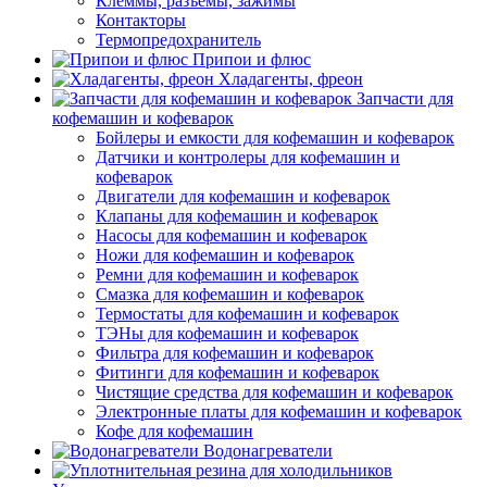
Клеммы, разъемы, зажимы
Контакторы
Термопредохранитель
Припои и флюс
Хладагенты, фреон
Запчасти для
кофемашин и кофеварок
Бойлеры и емкости для кофемашин и кофеварок
Датчики и контролеры для кофемашин и
кофеварок
Двигатели для кофемашин и кофеварок
Клапаны для кофемашин и кофеварок
Насосы для кофемашин и кофеварок
Ножи для кофемашин и кофеварок
Ремни для кофемашин и кофеварок
Смазка для кофемашин и кофеварок
Термостаты для кофемашин и кофеварок
ТЭНы для кофемашин и кофеварок
Фильтра для кофемашин и кофеварок
Фитинги для кофемашин и кофеварок
Чистящие средства для кофемашин и кофеварок
Электронные платы для кофемашин и кофеварок
Кофе для кофемашин
Водонагреватели