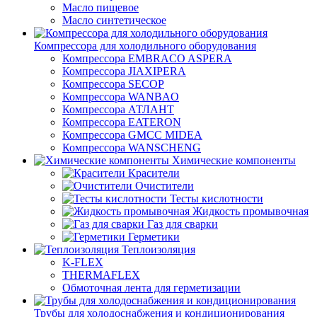
Масло пищевое
Масло синтетическое
Компрессора для холодильного оборудования
Компрессора EMBRACO ASPERA
Компрессора JIAXIPERA
Компрессора SECOP
Компрессора WANBAO
Компрессора АТЛАНТ
Компрессора EATERON
Компрессора GMCC MIDEA
Компрессора WANSCHENG
Химические компоненты
Красители
Очистители
Тесты кислотности
Жидкость промывочная
Газ для сварки
Герметики
Теплоизоляция
K-FLEX
THERMAFLEX
Обмоточная лента для герметизации
Трубы для холодоснабжения и кондиционирования