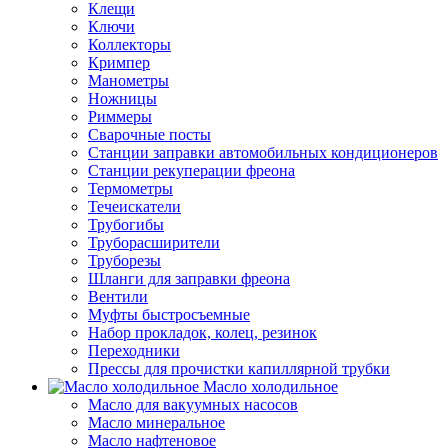
Клещи
Ключи
Коллекторы
Кримпер
Манометры
Ножницы
Риммеры
Сварочные посты
Станции заправки автомобильных кондиционеров
Станции рекуперации фреона
Термометры
Течеискатели
Трубогибы
Труборасширители
Труборезы
Шланги для заправки фреона
Вентили
Муфты быстросъемные
Набор прокладок, колец, резинок
Переходники
Прессы для прочистки капиллярной трубки
Масло холодильное
Масло для вакуумных насосов
Масло минеральное
Масло нафтеновое