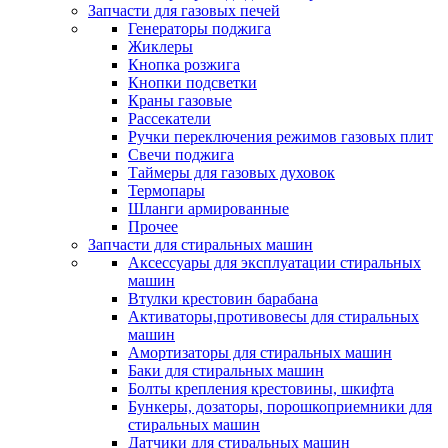
Запчасти для газовых печей
Генераторы поджига
Жиклеры
Кнопка розжига
Кнопки подсветки
Краны газовые
Рассекатели
Ручки переключения режимов газовых плит
Свечи поджига
Таймеры для газовых духовок
Термопары
Шланги армированные
Прочее
Запчасти для стиральных машин
Аксессуары для эксплуатации стиральных
машин
Втулки крестовин барабана
Активаторы,противовесы для стиральных
машин
Амортизаторы для стиральных машин
Баки для стиральных машин
Болты крепления крестовины, шкифта
Бункеры, дозаторы, порошкоприемники для
стиральных машин
Датчики для стиральных машин