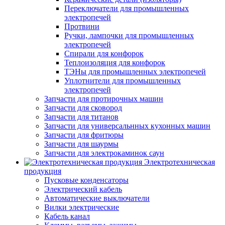
Переключатели для промышленных
электропечей
Протвини
Ручки, лампочки для промышленных
электропечей
Спирали для конфорок
Теплоизоляция для конфорок
ТЭНы для промышленных электропечей
Уплотнители для промышленных
электропечей
Запчасти для протирочных машин
Запчасти для сковород
Запчасти для титанов
Запчасти для универсальнных кухонных машин
Запчасти для фритюры
Запчасти для шаурмы
Запчасти для электрокаминок саун
Электротехническая
продукция
Пусковые конденсаторы
Электрический кабель
Автоматические выключатели
Вилки электрические
Кабель канал