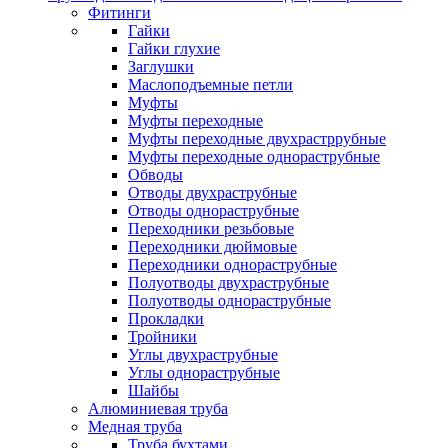
Фитинги
Гайки
Гайки глухие
Заглушки
Маслоподъемные петли
Муфты
Муфты переходные
Муфты переходные двухрастррубные
Муфты переходные однораструбные
Обводы
Отводы двухраструбные
Отводы однораструбные
Переходники резьбовые
Переходники дюймовые
Переходники однораструбные
Полуотводы двухраструбные
Полуотводы однораструбные
Прокладки
Тройники
Углы двухраструбные
Углы однораструбные
Шайбы
Алюминиевая труба
Медная труба
Труба бухтами