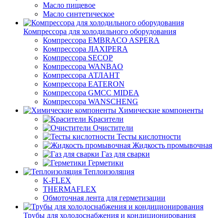
Масло пищевое
Масло синтетическое
Компрессора для холодильного оборудования
Компрессора EMBRACO ASPERA
Компрессора JIAXIPERA
Компрессора SECOP
Компрессора WANBAO
Компрессора АТЛАНТ
Компрессора EATERON
Компрессора GMCC MIDEA
Компрессора WANSCHENG
Химические компоненты
Красители
Очистители
Тесты кислотности
Жидкость промывочная
Газ для сварки
Герметики
Теплоизоляция
K-FLEX
THERMAFLEX
Обмоточная лента для герметизации
Трубы для холодоснабжения и кондиционирования