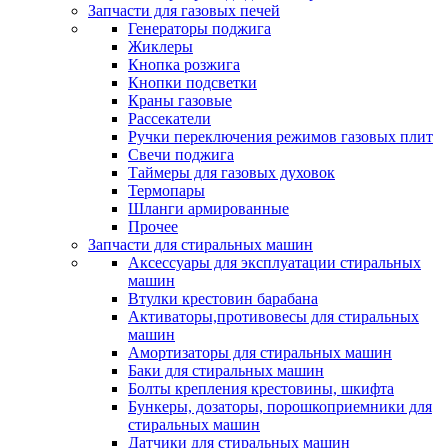
Запчасти для газовых печей
Генераторы поджига
Жиклеры
Кнопка розжига
Кнопки подсветки
Краны газовые
Рассекатели
Ручки переключения режимов газовых плит
Свечи поджига
Таймеры для газовых духовок
Термопары
Шланги армированные
Прочее
Запчасти для стиральных машин
Аксессуары для эксплуатации стиральных
машин
Втулки крестовин барабана
Активаторы,противовесы для стиральных
машин
Амортизаторы для стиральных машин
Баки для стиральных машин
Болты крепления крестовины, шкифта
Бункеры, дозаторы, порошкоприемники для
стиральных машин
Датчики для стиральных машин