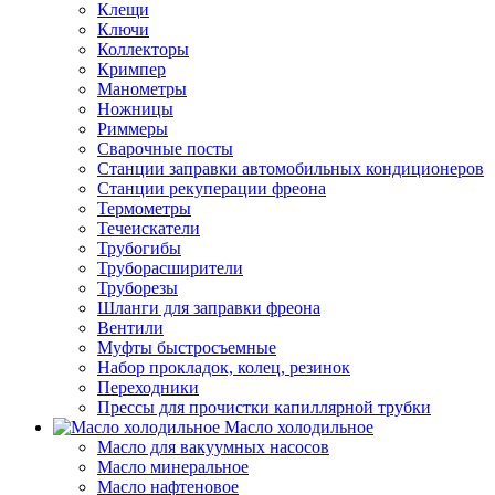
Клещи
Ключи
Коллекторы
Кримпер
Манометры
Ножницы
Риммеры
Сварочные посты
Станции заправки автомобильных кондиционеров
Станции рекуперации фреона
Термометры
Течеискатели
Трубогибы
Труборасширители
Труборезы
Шланги для заправки фреона
Вентили
Муфты быстросъемные
Набор прокладок, колец, резинок
Переходники
Прессы для прочистки капиллярной трубки
Масло холодильное
Масло для вакуумных насосов
Масло минеральное
Масло нафтеновое