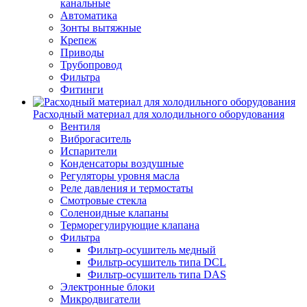
канальные
Автоматика
Зонты вытяжные
Крепеж
Приводы
Трубопровод
Фильтра
Фитинги
Расходный материал для холодильного оборудования
Вентиля
Виброгаситель
Испарители
Конденсаторы воздушные
Регуляторы уровня масла
Реле давления и термостаты
Смотровые стекла
Соленоидные клапаны
Терморегулирующие клапана
Фильтра
Фильтр-осушитель медный
Фильтр-осушитель типа DCL
Фильтр-осушитель типа DAS
Электронные блоки
Микродвигатели