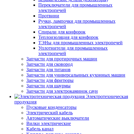
Переключатели для промышленных
электропечей
Протвини
Ручки, лампочки для промышленных
электропечей
Спирали для конфорок
Теплоизоляция для конфорок
ТЭНы для промышленных электропечей
Уплотнители для промышленных
электропечей
Запчасти для протирочных машин
Запчасти для сковород
Запчасти для титанов
Запчасти для универсальнных кухонных машин
Запчасти для фритюры
Запчасти для шаурмы
Запчасти для электрокаминок саун
Электротехническая
продукция
Пусковые конденсаторы
Электрический кабель
Автоматические выключатели
Вилки электрические
Кабель канал