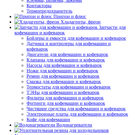
Клеммы, разъемы, зажимы
Контакторы
Термопредохранитель
Припои и флюс
Хладагенты, фреон
Запчасти для
кофемашин и кофеварок
Бойлеры и емкости для кофемашин и кофеварок
Датчики и контролеры для кофемашин и
кофеварок
Двигатели для кофемашин и кофеварок
Клапаны для кофемашин и кофеварок
Насосы для кофемашин и кофеварок
Ножи для кофемашин и кофеварок
Ремни для кофемашин и кофеварок
Смазка для кофемашин и кофеварок
Термостаты для кофемашин и кофеварок
ТЭНы для кофемашин и кофеварок
Фильтра для кофемашин и кофеварок
Фитинги для кофемашин и кофеварок
Чистящие средства для кофемашин и кофеварок
Электронные платы для кофемашин и кофеварок
Кофе для кофемашин
Водонагреватели