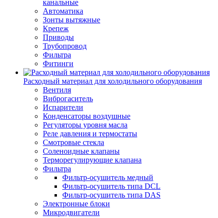
канальные
Автоматика
Зонты вытяжные
Крепеж
Приводы
Трубопровод
Фильтра
Фитинги
Расходный материал для холодильного оборудования
Вентиля
Виброгаситель
Испарители
Конденсаторы воздушные
Регуляторы уровня масла
Реле давления и термостаты
Смотровые стекла
Соленоидные клапаны
Терморегулирующие клапана
Фильтра
Фильтр-осушитель медный
Фильтр-осушитель типа DCL
Фильтр-осушитель типа DAS
Электронные блоки
Микродвигатели