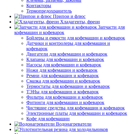
Клеммы, разъемы, зажимы
Контакторы
Термопредохранитель
Припои и флюс
Хладагенты, фреон
Запчасти для
кофемашин и кофеварок
Бойлеры и емкости для кофемашин и кофеварок
Датчики и контролеры для кофемашин и
кофеварок
Двигатели для кофемашин и кофеварок
Клапаны для кофемашин и кофеварок
Насосы для кофемашин и кофеварок
Ножи для кофемашин и кофеварок
Ремни для кофемашин и кофеварок
Смазка для кофемашин и кофеварок
Термостаты для кофемашин и кофеварок
ТЭНы для кофемашин и кофеварок
Фильтра для кофемашин и кофеварок
Фитинги для кофемашин и кофеварок
Чистящие средства для кофемашин и кофеварок
Электронные платы для кофемашин и кофеварок
Кофе для кофемашин
Водонагреватели