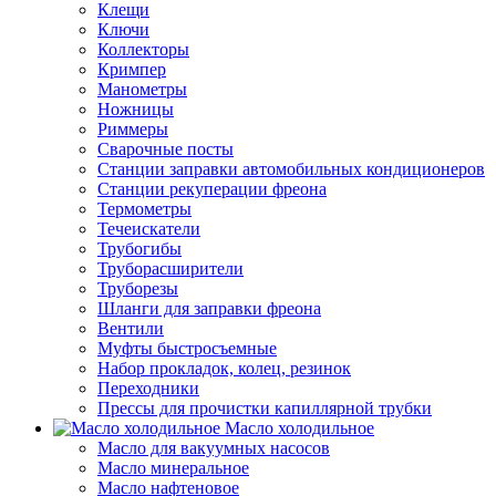
Клещи
Ключи
Коллекторы
Кримпер
Манометры
Ножницы
Риммеры
Сварочные посты
Станции заправки автомобильных кондиционеров
Станции рекуперации фреона
Термометры
Течеискатели
Трубогибы
Труборасширители
Труборезы
Шланги для заправки фреона
Вентили
Муфты быстросъемные
Набор прокладок, колец, резинок
Переходники
Прессы для прочистки капиллярной трубки
Масло холодильное
Масло для вакуумных насосов
Масло минеральное
Масло нафтеновое