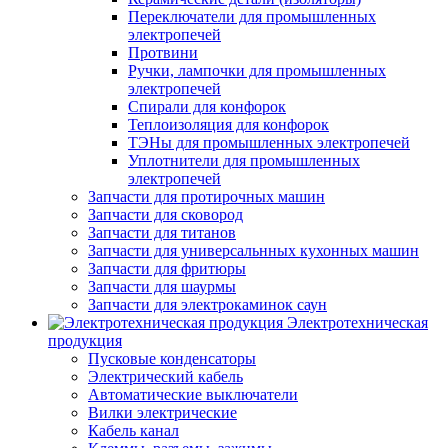
Переключатели для промышленных
электропечей
Протвини
Ручки, лампочки для промышленных
электропечей
Спирали для конфорок
Теплоизоляция для конфорок
ТЭНы для промышленных электропечей
Уплотнители для промышленных
электропечей
Запчасти для протирочных машин
Запчасти для сковород
Запчасти для титанов
Запчасти для универсальнных кухонных машин
Запчасти для фритюры
Запчасти для шаурмы
Запчасти для электрокаминок саун
Электротехническая
продукция
Пусковые конденсаторы
Электрический кабель
Автоматические выключатели
Вилки электрические
Кабель канал