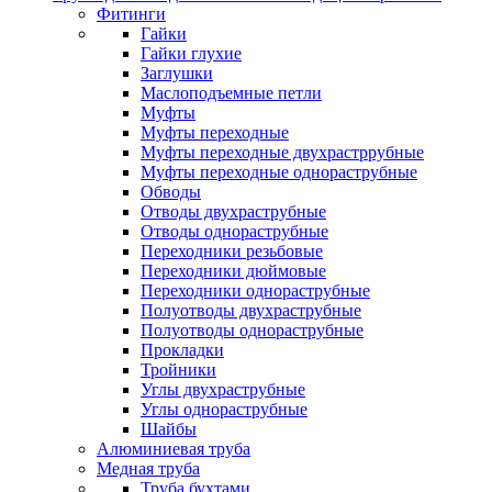
Фитинги
Гайки
Гайки глухие
Заглушки
Маслоподъемные петли
Муфты
Муфты переходные
Муфты переходные двухрастррубные
Муфты переходные однораструбные
Обводы
Отводы двухраструбные
Отводы однораструбные
Переходники резьбовые
Переходники дюймовые
Переходники однораструбные
Полуотводы двухраструбные
Полуотводы однораструбные
Прокладки
Тройники
Углы двухраструбные
Углы однораструбные
Шайбы
Алюминиевая труба
Медная труба
Труба бухтами