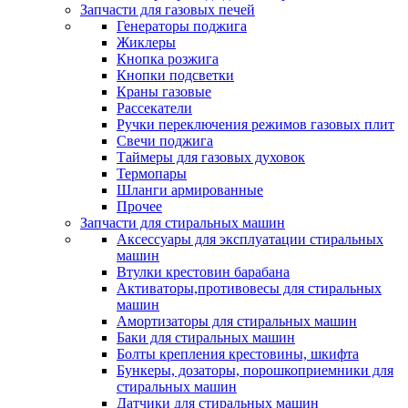
Запчасти для газовых печей
Генераторы поджига
Жиклеры
Кнопка розжига
Кнопки подсветки
Краны газовые
Рассекатели
Ручки переключения режимов газовых плит
Свечи поджига
Таймеры для газовых духовок
Термопары
Шланги армированные
Прочее
Запчасти для стиральных машин
Аксессуары для эксплуатации стиральных
машин
Втулки крестовин барабана
Активаторы,противовесы для стиральных
машин
Амортизаторы для стиральных машин
Баки для стиральных машин
Болты крепления крестовины, шкифта
Бункеры, дозаторы, порошкоприемники для
стиральных машин
Датчики для стиральных машин