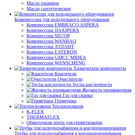
Масло пищевое
Масло синтетическое
Компрессора для холодильного оборудования
Компрессора EMBRACO ASPERA
Компрессора JIAXIPERA
Компрессора SECOP
Компрессора WANBAO
Компрессора АТЛАНТ
Компрессора EATERON
Компрессора GMCC MIDEA
Компрессора WANSCHENG
Химические компоненты
Красители
Очистители
Тесты кислотности
Жидкость промывочная
Газ для сварки
Герметики
Теплоизоляция
K-FLEX
THERMAFLEX
Обмоточная лента для герметизации
Трубы для холодоснабжения и кондиционирования