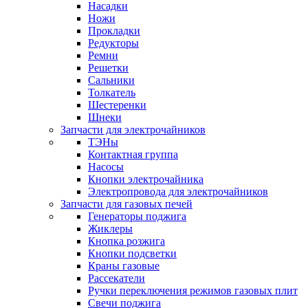
Насадки
Ножи
Прокладки
Редукторы
Ремни
Решетки
Сальники
Толкатель
Шестеренки
Шнеки
Запчасти для электрочайников
ТЭНы
Контактная группа
Насосы
Кнопки электрочайника
Электропровода для электрочайников
Запчасти для газовых печей
Генераторы поджига
Жиклеры
Кнопка розжига
Кнопки подсветки
Краны газовые
Рассекатели
Ручки переключения режимов газовых плит
Свечи поджига