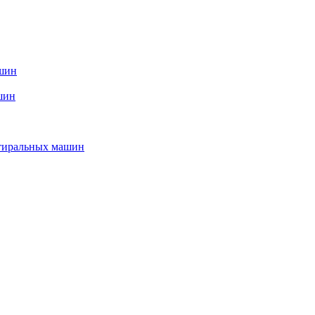
ашин
шин
стиральных машин