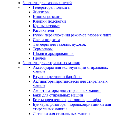
Запчасти для газовых печей
Генераторы поджига
Жиклеры
Кнопка розжига
Кнопки подсветки
Краны газовые
Рассекатели
Ручки переключения режимов газовых плит
Свечи поджига
Таймеры для газовых духовок
Термопары
Шланги армированные
Прочее
Запчасти для стиральных машин
Аксессуары для эксплуатации стиральных
машин
Втулки крестовин барабана
Активаторы,противовесы для стиральных
машин
Амортизаторы для стиральных машин
Баки для стиральных машин
Болты крепления крестовины, шкифта
Бункеры, дозаторы, порошкоприемники для
стиральных машин
Датчики для стиральных машин