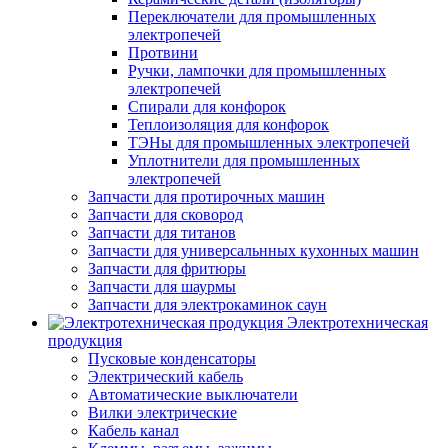
Переключатели для промышленных
электропечей
Протвини
Ручки, лампочки для промышленных
электропечей
Спирали для конфорок
Теплоизоляция для конфорок
ТЭНы для промышленных электропечей
Уплотнители для промышленных
электропечей
Запчасти для протирочных машин
Запчасти для сковород
Запчасти для титанов
Запчасти для универсальнных кухонных машин
Запчасти для фритюры
Запчасти для шаурмы
Запчасти для электрокаминок саун
Электротехническая
продукция
Пусковые конденсаторы
Электрический кабель
Автоматические выключатели
Вилки электрические
Кабель канал