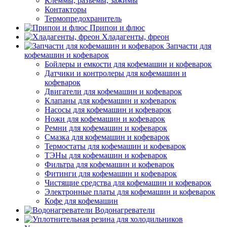
Клеммы, разъемы, зажимы
Контакторы
Термопредохранитель
Припои и флюс
Хладагенты, фреон
Запчасти для
кофемашин и кофеварок
Бойлеры и емкости для кофемашин и кофеварок
Датчики и контролеры для кофемашин и
кофеварок
Двигатели для кофемашин и кофеварок
Клапаны для кофемашин и кофеварок
Насосы для кофемашин и кофеварок
Ножи для кофемашин и кофеварок
Ремни для кофемашин и кофеварок
Смазка для кофемашин и кофеварок
Термостаты для кофемашин и кофеварок
ТЭНы для кофемашин и кофеварок
Фильтра для кофемашин и кофеварок
Фитинги для кофемашин и кофеварок
Чистящие средства для кофемашин и кофеварок
Электронные платы для кофемашин и кофеварок
Кофе для кофемашин
Водонагреватели