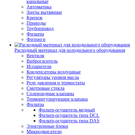
канальные
Автоматика
Зонты вытяжные
Крепеж
Приводы
Трубопровод
Фильтра
Фитинги
Расходный материал для холодильного оборудования
Вентиля
Виброгаситель
Испарители
Конденсаторы воздушные
Регуляторы уровня масла
Реле давления и термостаты
Смотровые стекла
Соленоидные клапаны
Терморегулирующие клапана
Фильтра
Фильтр-осушитель медный
Фильтр-осушитель типа DCL
Фильтр-осушитель типа DAS
Электронные блоки
Микродвигатели