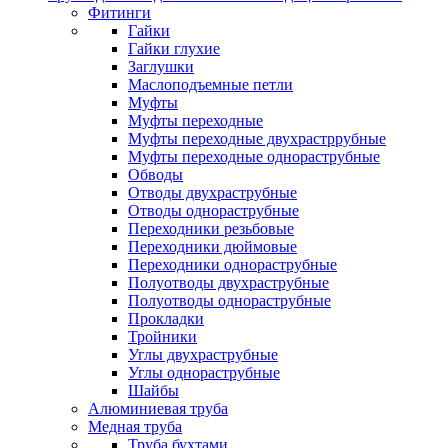
Фитинги
Гайки
Гайки глухие
Заглушки
Маслоподъемные петли
Муфты
Муфты переходные
Муфты переходные двухрастррубные
Муфты переходные однораструбные
Обводы
Отводы двухраструбные
Отводы однораструбные
Переходники резьбовые
Переходники дюймовые
Переходники однораструбные
Полуотводы двухраструбные
Полуотводы однораструбные
Прокладки
Тройники
Углы двухраструбные
Углы однораструбные
Шайбы
Алюминиевая труба
Медная труба
Труба бухтами