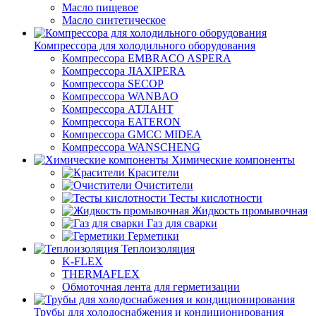
Масло пищевое
Масло синтетическое
Компрессора для холодильного оборудования
Компрессора EMBRACO ASPERA
Компрессора JIAXIPERA
Компрессора SECOP
Компрессора WANBAO
Компрессора АТЛАНТ
Компрессора EATERON
Компрессора GMCC MIDEA
Компрессора WANSCHENG
Химические компоненты
Красители
Очистители
Тесты кислотности
Жидкость промывочная
Газ для сварки
Герметики
Теплоизоляция
K-FLEX
THERMAFLEX
Обмоточная лента для герметизации
Трубы для холодоснабжения и кондиционирования