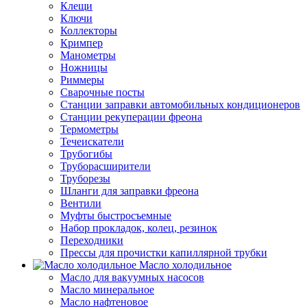
Клещи
Ключи
Коллекторы
Кримпер
Манометры
Ножницы
Риммеры
Сварочные посты
Станции заправки автомобильных кондиционеров
Станции рекуперации фреона
Термометры
Течеискатели
Трубогибы
Труборасширители
Труборезы
Шланги для заправки фреона
Вентили
Муфты быстросъемные
Набор прокладок, колец, резинок
Переходники
Прессы для прочистки капиллярной трубки
Масло холодильное
Масло для вакуумных насосов
Масло минеральное
Масло нафтеновое