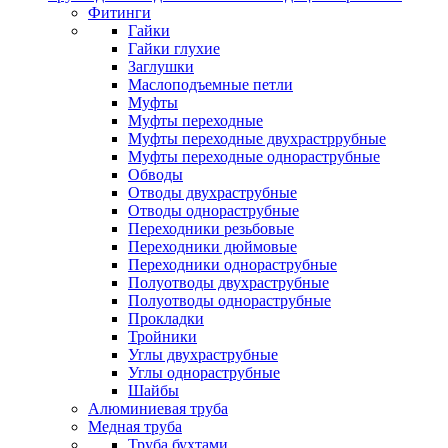
Фитинги
Гайки
Гайки глухие
Заглушки
Маслоподъемные петли
Муфты
Муфты переходные
Муфты переходные двухрастррубные
Муфты переходные однораструбные
Обводы
Отводы двухраструбные
Отводы однораструбные
Переходники резьбовые
Переходники дюймовые
Переходники однораструбные
Полуотводы двухраструбные
Полуотводы однораструбные
Прокладки
Тройники
Углы двухраструбные
Углы однораструбные
Шайбы
Алюминиевая труба
Медная труба
Труба бухтами