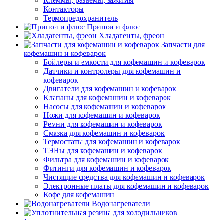
Клеммы, разъемы, зажимы
Контакторы
Термопредохранитель
Припои и флюс
Хладагенты, фреон
Запчасти для
кофемашин и кофеварок
Бойлеры и емкости для кофемашин и кофеварок
Датчики и контролеры для кофемашин и
кофеварок
Двигатели для кофемашин и кофеварок
Клапаны для кофемашин и кофеварок
Насосы для кофемашин и кофеварок
Ножи для кофемашин и кофеварок
Ремни для кофемашин и кофеварок
Смазка для кофемашин и кофеварок
Термостаты для кофемашин и кофеварок
ТЭНы для кофемашин и кофеварок
Фильтра для кофемашин и кофеварок
Фитинги для кофемашин и кофеварок
Чистящие средства для кофемашин и кофеварок
Электронные платы для кофемашин и кофеварок
Кофе для кофемашин
Водонагреватели