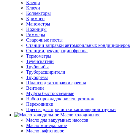
Клещи
Ключи
Коллекторы
Кримпер
Манометры
Ножницы
Риммеры
Сварочные посты
Станции заправки автомобильных кондиционеров
Станции рекуперации фреона
Термометры
Течеискатели
Трубогибы
Труборасширители
Труборезы
Шланги для заправки фреона
Вентили
Муфты быстросъемные
Набор прокладок, колец, резинок
Переходники
Прессы для прочистки капиллярной трубки
Масло холодильное
Масло для вакуумных насосов
Масло минеральное
Масло нафтеновое