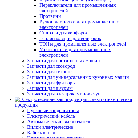
Переключатели для промышленных
электропечей
Протвини
Ручки, лампочки для промышленных
электропечей
Спирали для конфорок
Теплоизоляция для конфорок
ТЭНы для промышленных электропечей
Уплотнители для промышленных
электропечей
Запчасти для протирочных машин
Запчасти для сковород
Запчасти для титанов
Запчасти для универсальнных кухонных машин
Запчасти для фритюры
Запчасти для шаурмы
Запчасти для электрокаминок саун
Электротехническая
продукция
Пусковые конденсаторы
Электрический кабель
Автоматические выключатели
Вилки электрические
Кабель канал