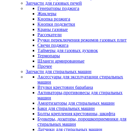
Запчасти для газовых печей
Генераторы поджига
Жиклеры
Кнопка розжига
Кнопки подсветки
Краны газовые
Рассекатели
Ручки переключения режимов газовых плит
Свечи поджига
Таймеры для газовых духовок
Термопары
Шланги армированные
Прочее
Запчасти для стиральных машин
Аксессуары для эксплуатации стиральных
машин
Втулки крестовин барабана
Активаторы,противовесы для стиральных
машин
Амортизаторы для стиральных машин
Баки для стиральных машин
Болты крепления крестовины, шкифта
Бункеры, дозаторы, порошкоприемники для
стиральных машин
Датчики для стиральных машин