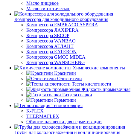
Масло пищевое
Масло синтетическое
Компрессора для холодильного оборудования
Компрессора EMBRACO ASPERA
Компрессора JIAXIPERA
Компрессора SECOP
Компрессора WANBAO
Компрессора АТЛАНТ
Компрессора EATERON
Компрессора GMCC MIDEA
Компрессора WANSCHENG
Химические компоненты
Красители
Очистители
Тесты кислотности
Жидкость промывочная
Газ для сварки
Герметики
Теплоизоляция
K-FLEX
THERMAFLEX
Обмоточная лента для герметизации
Трубы для холодоснабжения и кондиционирования