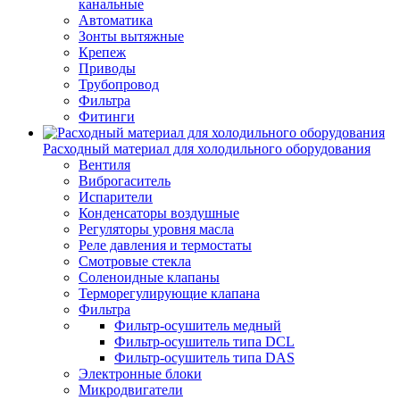
канальные
Автоматика
Зонты вытяжные
Крепеж
Приводы
Трубопровод
Фильтра
Фитинги
Расходный материал для холодильного оборудования
Вентиля
Виброгаситель
Испарители
Конденсаторы воздушные
Регуляторы уровня масла
Реле давления и термостаты
Смотровые стекла
Соленоидные клапаны
Терморегулирующие клапана
Фильтра
Фильтр-осушитель медный
Фильтр-осушитель типа DCL
Фильтр-осушитель типа DAS
Электронные блоки
Микродвигатели