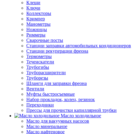
Клещи
Ключи
Коллекторы
Кримпер
Манометры
Ножницы
Риммеры
Сварочные посты
Станции заправки автомобильных кондиционеров
Станции рекуперации фреона
Термометры
Течеискатели
Трубогибы
Труборасширители
Труборезы
Шланги для заправки фреона
Вентили
Муфты быстросъемные
Набор прокладок, колец, резинок
Переходники
Прессы для прочистки капиллярной трубки
Масло холодильное
Масло для вакуумных насосов
Масло минеральное
Масло нафтеновое