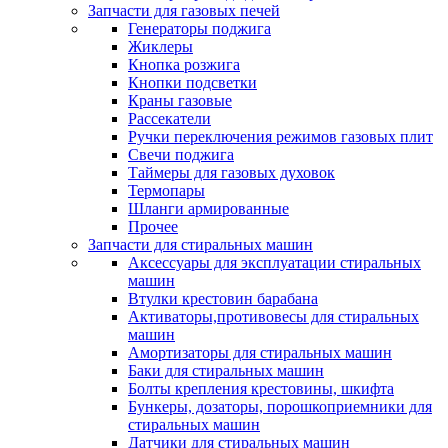
Запчасти для газовых печей
Генераторы поджига
Жиклеры
Кнопка розжига
Кнопки подсветки
Краны газовые
Рассекатели
Ручки переключения режимов газовых плит
Свечи поджига
Таймеры для газовых духовок
Термопары
Шланги армированные
Прочее
Запчасти для стиральных машин
Аксессуары для эксплуатации стиральных
машин
Втулки крестовин барабана
Активаторы,противовесы для стиральных
машин
Амортизаторы для стиральных машин
Баки для стиральных машин
Болты крепления крестовины, шкифта
Бункеры, дозаторы, порошкоприемники для
стиральных машин
Датчики для стиральных машин