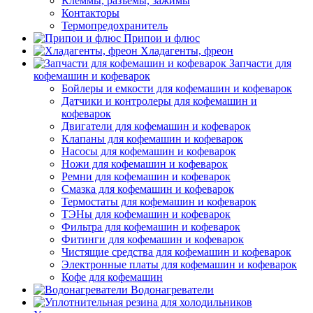
Клеммы, разъемы, зажимы
Контакторы
Термопредохранитель
Припои и флюс
Хладагенты, фреон
Запчасти для
кофемашин и кофеварок
Бойлеры и емкости для кофемашин и кофеварок
Датчики и контролеры для кофемашин и
кофеварок
Двигатели для кофемашин и кофеварок
Клапаны для кофемашин и кофеварок
Насосы для кофемашин и кофеварок
Ножи для кофемашин и кофеварок
Ремни для кофемашин и кофеварок
Смазка для кофемашин и кофеварок
Термостаты для кофемашин и кофеварок
ТЭНы для кофемашин и кофеварок
Фильтра для кофемашин и кофеварок
Фитинги для кофемашин и кофеварок
Чистящие средства для кофемашин и кофеварок
Электронные платы для кофемашин и кофеварок
Кофе для кофемашин
Водонагреватели