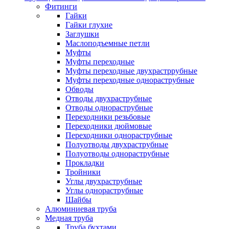
Фитинги
Гайки
Гайки глухие
Заглушки
Маслоподъемные петли
Муфты
Муфты переходные
Муфты переходные двухрастррубные
Муфты переходные однораструбные
Обводы
Отводы двухраструбные
Отводы однораструбные
Переходники резьбовые
Переходники дюймовые
Переходники однораструбные
Полуотводы двухраструбные
Полуотводы однораструбные
Прокладки
Тройники
Углы двухраструбные
Углы однораструбные
Шайбы
Алюминиевая труба
Медная труба
Труба бухтами