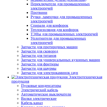
Переключатели для промышленных
электропечей
Протвини
Ручки, лампочки для промышленных
электропечей
Спирали для конфорок
Теплоизоляция для конфорок
ТЭНы для промышленных электропечей
Уплотнители для промышленных
электропечей
Запчасти для протирочных машин
Запчасти для сковород
Запчасти для титанов
Запчасти для универсальнных кухонных машин
Запчасти для фритюры
Запчасти для шаурмы
Запчасти для электрокаминок саун
Электротехническая
продукция
Пусковые конденсаторы
Электрический кабель
Автоматические выключатели
Вилки электрические
Кабель канал