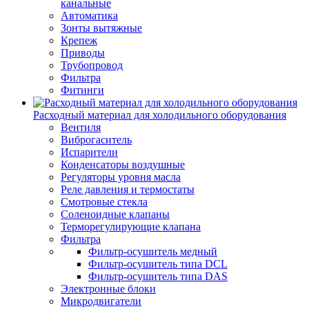
канальные
Автоматика
Зонты вытяжные
Крепеж
Приводы
Трубопровод
Фильтра
Фитинги
Расходный материал для холодильного оборудования
Вентиля
Виброгаситель
Испарители
Конденсаторы воздушные
Регуляторы уровня масла
Реле давления и термостаты
Смотровые стекла
Соленоидные клапаны
Терморегулирующие клапана
Фильтра
Фильтр-осушитель медный
Фильтр-осушитель типа DCL
Фильтр-осушитель типа DAS
Электронные блоки
Микродвигатели