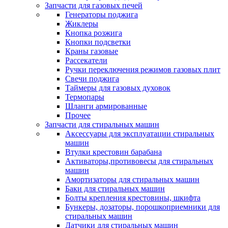
Запчасти для газовых печей
Генераторы поджига
Жиклеры
Кнопка розжига
Кнопки подсветки
Краны газовые
Рассекатели
Ручки переключения режимов газовых плит
Свечи поджига
Таймеры для газовых духовок
Термопары
Шланги армированные
Прочее
Запчасти для стиральных машин
Аксессуары для эксплуатации стиральных
машин
Втулки крестовин барабана
Активаторы,противовесы для стиральных
машин
Амортизаторы для стиральных машин
Баки для стиральных машин
Болты крепления крестовины, шкифта
Бункеры, дозаторы, порошкоприемники для
стиральных машин
Датчики для стиральных машин