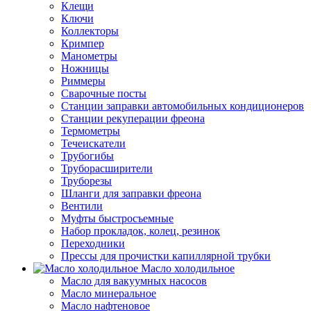
Клещи
Ключи
Коллекторы
Кримпер
Манометры
Ножницы
Риммеры
Сварочные посты
Станции заправки автомобильных кондиционеров
Станции рекуперации фреона
Термометры
Течеискатели
Трубогибы
Труборасширители
Труборезы
Шланги для заправки фреона
Вентили
Муфты быстросъемные
Набор прокладок, колец, резинок
Переходники
Прессы для прочистки капиллярной трубки
Масло холодильное
Масло для вакуумных насосов
Масло минеральное
Масло нафтеновое