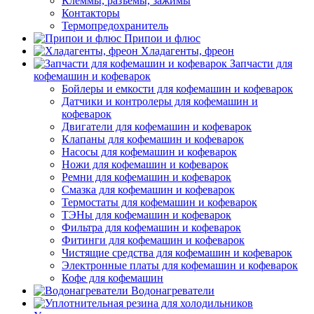
Клеммы, разъемы, зажимы
Контакторы
Термопредохранитель
Припои и флюс
Хладагенты, фреон
Запчасти для
кофемашин и кофеварок
Бойлеры и емкости для кофемашин и кофеварок
Датчики и контролеры для кофемашин и
кофеварок
Двигатели для кофемашин и кофеварок
Клапаны для кофемашин и кофеварок
Насосы для кофемашин и кофеварок
Ножи для кофемашин и кофеварок
Ремни для кофемашин и кофеварок
Смазка для кофемашин и кофеварок
Термостаты для кофемашин и кофеварок
ТЭНы для кофемашин и кофеварок
Фильтра для кофемашин и кофеварок
Фитинги для кофемашин и кофеварок
Чистящие средства для кофемашин и кофеварок
Электронные платы для кофемашин и кофеварок
Кофе для кофемашин
Водонагреватели