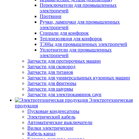
Переключатели для промышленных
электропечей
Протвини
Ручки, лампочки для промышленных
электропечей
Спирали для конфорок
Теплоизоляция для конфорок
ТЭНы для промышленных электропечей
Уплотнители для промышленных
электропечей
Запчасти для протирочных машин
Запчасти для сковород
Запчасти для титанов
Запчасти для универсальнных кухонных машин
Запчасти для фритюры
Запчасти для шаурмы
Запчасти для электрокаминок саун
Электротехническая
продукция
Пусковые конденсаторы
Электрический кабель
Автоматические выключатели
Вилки электрические
Кабель канал