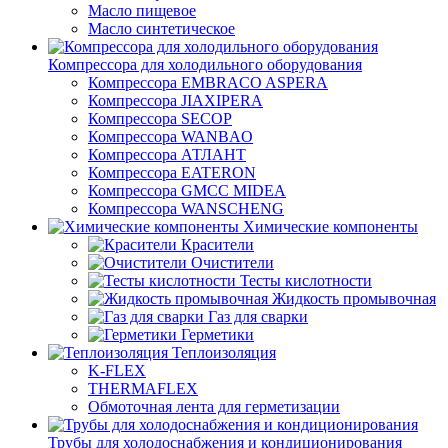
Масло пищевое
Масло синтетическое
Компрессора для холодильного оборудования
Компрессора EMBRACO ASPERA
Компрессора JIAXIPERA
Компрессора SECOP
Компрессора WANBAO
Компрессора АТЛАНТ
Компрессора EATERON
Компрессора GMCC MIDEA
Компрессора WANSCHENG
Химические компоненты
Красители
Очистители
Тесты кислотности
Жидкость промывочная
Газ для сварки
Герметики
Теплоизоляция
K-FLEX
THERMAFLEX
Обмоточная лента для герметизации
Трубы для холодоснабжения и кондиционирования