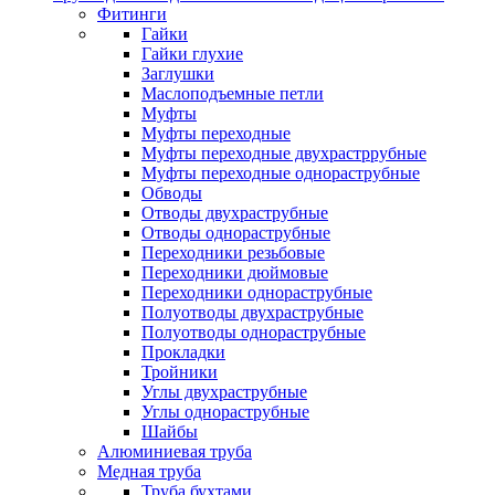
Фитинги
Гайки
Гайки глухие
Заглушки
Маслоподъемные петли
Муфты
Муфты переходные
Муфты переходные двухрастррубные
Муфты переходные однораструбные
Обводы
Отводы двухраструбные
Отводы однораструбные
Переходники резьбовые
Переходники дюймовые
Переходники однораструбные
Полуотводы двухраструбные
Полуотводы однораструбные
Прокладки
Тройники
Углы двухраструбные
Углы однораструбные
Шайбы
Алюминиевая труба
Медная труба
Труба бухтами