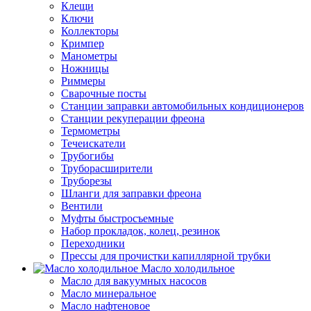
Клещи
Ключи
Коллекторы
Кримпер
Манометры
Ножницы
Риммеры
Сварочные посты
Станции заправки автомобильных кондиционеров
Станции рекуперации фреона
Термометры
Течеискатели
Трубогибы
Труборасширители
Труборезы
Шланги для заправки фреона
Вентили
Муфты быстросъемные
Набор прокладок, колец, резинок
Переходники
Прессы для прочистки капиллярной трубки
Масло холодильное
Масло для вакуумных насосов
Масло минеральное
Масло нафтеновое