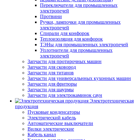
Переключатели для промышленных
электропечей
Протвини
Ручки, лампочки для промышленных
электропечей
Спирали для конфорок
Теплоизоляция для конфорок
ТЭНы для промышленных электропечей
Уплотнители для промышленных
электропечей
Запчасти для протирочных машин
Запчасти для сковород
Запчасти для титанов
Запчасти для универсальнных кухонных машин
Запчасти для фритюры
Запчасти для шаурмы
Запчасти для электрокаминок саун
Электротехническая
продукция
Пусковые конденсаторы
Электрический кабель
Автоматические выключатели
Вилки электрические
Кабель канал