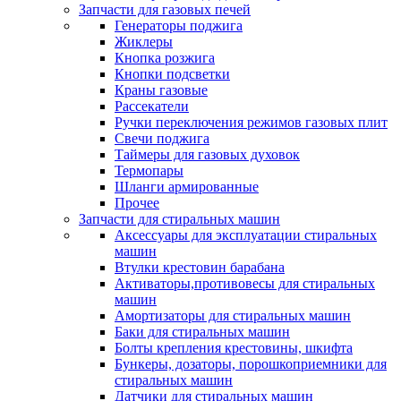
Запчасти для газовых печей
Генераторы поджига
Жиклеры
Кнопка розжига
Кнопки подсветки
Краны газовые
Рассекатели
Ручки переключения режимов газовых плит
Свечи поджига
Таймеры для газовых духовок
Термопары
Шланги армированные
Прочее
Запчасти для стиральных машин
Аксессуары для эксплуатации стиральных
машин
Втулки крестовин барабана
Активаторы,противовесы для стиральных
машин
Амортизаторы для стиральных машин
Баки для стиральных машин
Болты крепления крестовины, шкифта
Бункеры, дозаторы, порошкоприемники для
стиральных машин
Датчики для стиральных машин