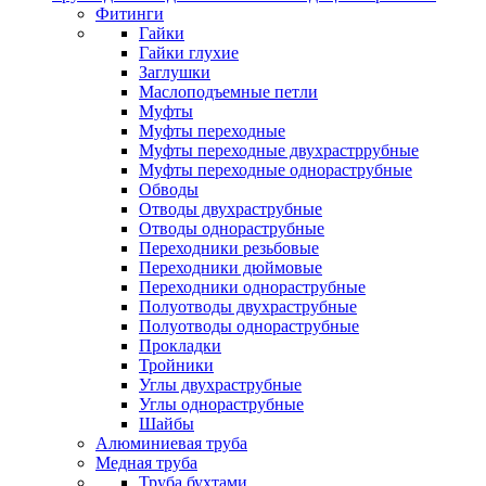
Фитинги
Гайки
Гайки глухие
Заглушки
Маслоподъемные петли
Муфты
Муфты переходные
Муфты переходные двухрастррубные
Муфты переходные однораструбные
Обводы
Отводы двухраструбные
Отводы однораструбные
Переходники резьбовые
Переходники дюймовые
Переходники однораструбные
Полуотводы двухраструбные
Полуотводы однораструбные
Прокладки
Тройники
Углы двухраструбные
Углы однораструбные
Шайбы
Алюминиевая труба
Медная труба
Труба бухтами