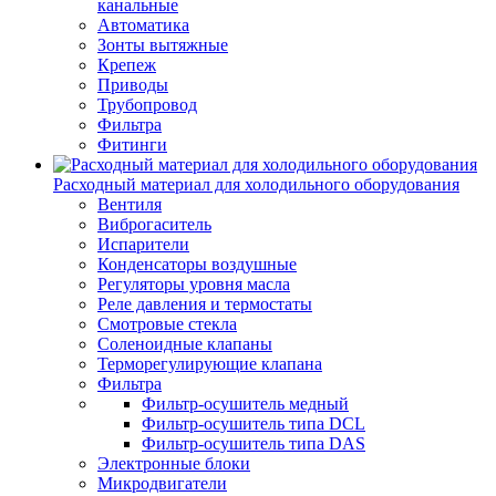
канальные
Автоматика
Зонты вытяжные
Крепеж
Приводы
Трубопровод
Фильтра
Фитинги
Расходный материал для холодильного оборудования
Вентиля
Виброгаситель
Испарители
Конденсаторы воздушные
Регуляторы уровня масла
Реле давления и термостаты
Смотровые стекла
Соленоидные клапаны
Терморегулирующие клапана
Фильтра
Фильтр-осушитель медный
Фильтр-осушитель типа DCL
Фильтр-осушитель типа DAS
Электронные блоки
Микродвигатели