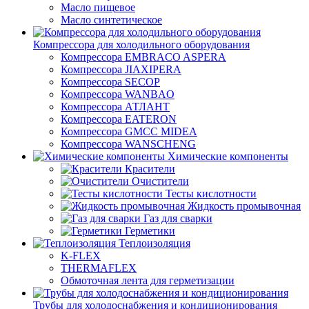
Масло пищевое
Масло синтетическое
Компрессора для холодильного оборудования
Компрессора EMBRACO ASPERA
Компрессора JIAXIPERA
Компрессора SECOP
Компрессора WANBAO
Компрессора АТЛАНТ
Компрессора EATERON
Компрессора GMCC MIDEA
Компрессора WANSCHENG
Химические компоненты
Красители
Очистители
Тесты кислотности
Жидкость промывочная
Газ для сварки
Герметики
Теплоизоляция
K-FLEX
THERMAFLEX
Обмоточная лента для герметизации
Трубы для холодоснабжения и кондиционирования