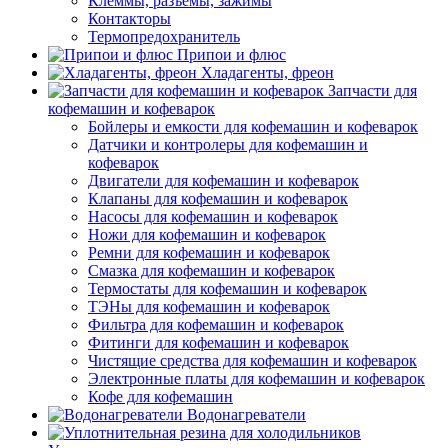
Клеммы, разъемы, зажимы
Контакторы
Термопредохранитель
Припои и флюс
Хладагенты, фреон
Запчасти для
кофемашин и кофеварок
Бойлеры и емкости для кофемашин и кофеварок
Датчики и контролеры для кофемашин и
кофеварок
Двигатели для кофемашин и кофеварок
Клапаны для кофемашин и кофеварок
Насосы для кофемашин и кофеварок
Ножи для кофемашин и кофеварок
Ремни для кофемашин и кофеварок
Смазка для кофемашин и кофеварок
Термостаты для кофемашин и кофеварок
ТЭНы для кофемашин и кофеварок
Фильтра для кофемашин и кофеварок
Фитинги для кофемашин и кофеварок
Чистящие средства для кофемашин и кофеварок
Электронные платы для кофемашин и кофеварок
Кофе для кофемашин
Водонагреватели