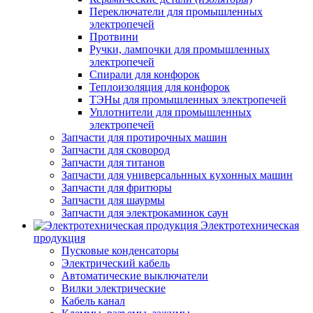
Переключатели для промышленных
электропечей
Протвини
Ручки, лампочки для промышленных
электропечей
Спирали для конфорок
Теплоизоляция для конфорок
ТЭНы для промышленных электропечей
Уплотнители для промышленных
электропечей
Запчасти для протирочных машин
Запчасти для сковород
Запчасти для титанов
Запчасти для универсальнных кухонных машин
Запчасти для фритюры
Запчасти для шаурмы
Запчасти для электрокаминок саун
Электротехническая
продукция
Пусковые конденсаторы
Электрический кабель
Автоматические выключатели
Вилки электрические
Кабель канал