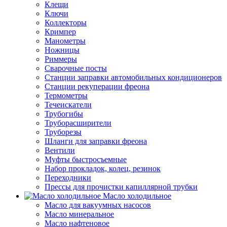
Клещи
Ключи
Коллекторы
Кримпер
Манометры
Ножницы
Риммеры
Сварочные посты
Станции заправки автомобильных кондиционеров
Станции рекуперации фреона
Термометры
Течеискатели
Трубогибы
Труборасширители
Труборезы
Шланги для заправки фреона
Вентили
Муфты быстросъемные
Набор прокладок, колец, резинок
Переходники
Прессы для прочистки капиллярной трубки
Масло холодильное
Масло для вакуумных насосов
Масло минеральное
Масло нафтеновое