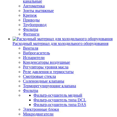
канальные
Автоматика
Зонты вытяжные
Крепеж
Приводы
Трубопровод
Фильтра
Фитинги
Расходный материал для холодильного оборудования
Вентиля
Виброгаситель
Испарители
Конденсаторы воздушные
Регуляторы уровня масла
Реле давления и термостаты
Смотровые стекла
Соленоидные клапаны
Терморегулирующие клапана
Фильтра
Фильтр-осушитель медный
Фильтр-осушитель типа DCL
Фильтр-осушитель типа DAS
Электронные блоки
Микродвигатели