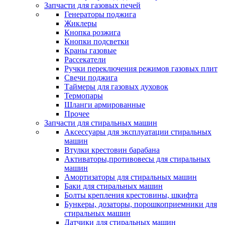
Запчасти для газовых печей
Генераторы поджига
Жиклеры
Кнопка розжига
Кнопки подсветки
Краны газовые
Рассекатели
Ручки переключения режимов газовых плит
Свечи поджига
Таймеры для газовых духовок
Термопары
Шланги армированные
Прочее
Запчасти для стиральных машин
Аксессуары для эксплуатации стиральных
машин
Втулки крестовин барабана
Активаторы,противовесы для стиральных
машин
Амортизаторы для стиральных машин
Баки для стиральных машин
Болты крепления крестовины, шкифта
Бункеры, дозаторы, порошкоприемники для
стиральных машин
Датчики для стиральных машин