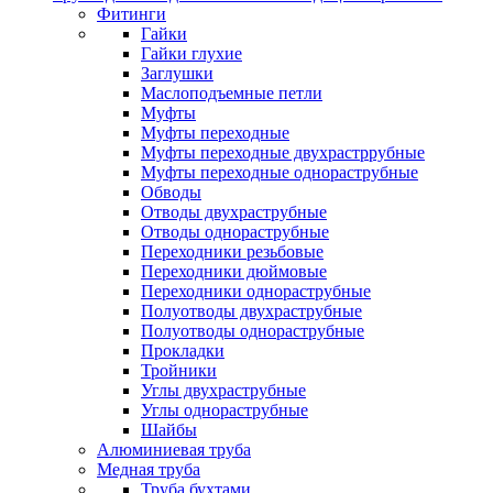
Фитинги
Гайки
Гайки глухие
Заглушки
Маслоподъемные петли
Муфты
Муфты переходные
Муфты переходные двухрастррубные
Муфты переходные однораструбные
Обводы
Отводы двухраструбные
Отводы однораструбные
Переходники резьбовые
Переходники дюймовые
Переходники однораструбные
Полуотводы двухраструбные
Полуотводы однораструбные
Прокладки
Тройники
Углы двухраструбные
Углы однораструбные
Шайбы
Алюминиевая труба
Медная труба
Труба бухтами