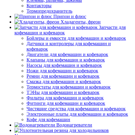
Клеммы, разъемы, зажимы
Контакторы
Термопредохранитель
Припои и флюс
Хладагенты, фреон
Запчасти для
кофемашин и кофеварок
Бойлеры и емкости для кофемашин и кофеварок
Датчики и контролеры для кофемашин и
кофеварок
Двигатели для кофемашин и кофеварок
Клапаны для кофемашин и кофеварок
Насосы для кофемашин и кофеварок
Ножи для кофемашин и кофеварок
Ремни для кофемашин и кофеварок
Смазка для кофемашин и кофеварок
Термостаты для кофемашин и кофеварок
ТЭНы для кофемашин и кофеварок
Фильтра для кофемашин и кофеварок
Фитинги для кофемашин и кофеварок
Чистящие средства для кофемашин и кофеварок
Электронные платы для кофемашин и кофеварок
Кофе для кофемашин
Водонагреватели