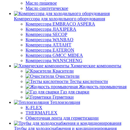
Масло пищевое
Масло синтетическое
Компрессора для холодильного оборудования
Компрессора EMBRACO ASPERA
Компрессора JIAXIPERA
Компрессора SECOP
Компрессора WANBAO
Компрессора АТЛАНТ
Компрессора EATERON
Компрессора GMCC MIDEA
Компрессора WANSCHENG
Химические компоненты
Красители
Очистители
Тесты кислотности
Жидкость промывочная
Газ для сварки
Герметики
Теплоизоляция
K-FLEX
THERMAFLEX
Обмоточная лента для герметизации
Трубы для холодоснабжения и кондиционирования