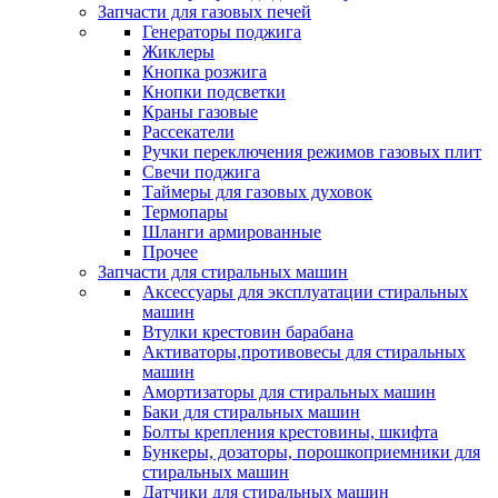
Запчасти для газовых печей
Генераторы поджига
Жиклеры
Кнопка розжига
Кнопки подсветки
Краны газовые
Рассекатели
Ручки переключения режимов газовых плит
Свечи поджига
Таймеры для газовых духовок
Термопары
Шланги армированные
Прочее
Запчасти для стиральных машин
Аксессуары для эксплуатации стиральных
машин
Втулки крестовин барабана
Активаторы,противовесы для стиральных
машин
Амортизаторы для стиральных машин
Баки для стиральных машин
Болты крепления крестовины, шкифта
Бункеры, дозаторы, порошкоприемники для
стиральных машин
Датчики для стиральных машин