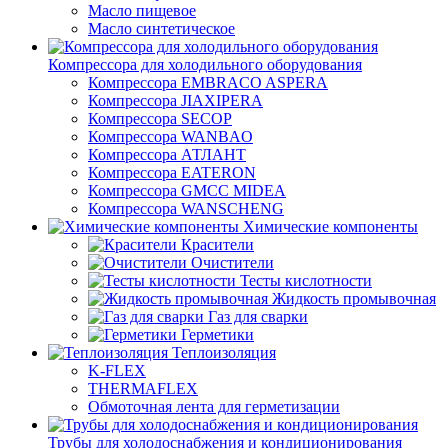
Масло пищевое
Масло синтетическое
Компрессора для холодильного оборудования
Компрессора EMBRACO ASPERA
Компрессора JIAXIPERA
Компрессора SECOP
Компрессора WANBAO
Компрессора АТЛАНТ
Компрессора EATERON
Компрессора GMCC MIDEA
Компрессора WANSCHENG
Химические компоненты
Красители
Очистители
Тесты кислотности
Жидкость промывочная
Газ для сварки
Герметики
Теплоизоляция
K-FLEX
THERMAFLEX
Обмоточная лента для герметизации
Трубы для холодоснабжения и кондиционирования