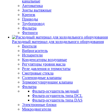
канальные
Автоматика
Зонты вытяжные
Крепеж
Приводы
Трубопровод
Фильтра
Фитинги
Расходный материал для холодильного оборудования
Вентиля
Виброгаситель
Испарители
Конденсаторы воздушные
Регуляторы уровня масла
Реле давления и термостаты
Смотровые стекла
Соленоидные клапаны
Терморегулирующие клапана
Фильтра
Фильтр-осушитель медный
Фильтр-осушитель типа DCL
Фильтр-осушитель типа DAS
Электронные блоки
Микродвигатели