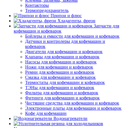
Клеммы, разъемы, зажимы
Контакторы
Термопредохранитель
Припои и флюс
Хладагенты, фреон
Запчасти для
кофемашин и кофеварок
Бойлеры и емкости для кофемашин и кофеварок
Датчики и контролеры для кофемашин и
кофеварок
Двигатели для кофемашин и кофеварок
Клапаны для кофемашин и кофеварок
Насосы для кофемашин и кофеварок
Ножи для кофемашин и кофеварок
Ремни для кофемашин и кофеварок
Смазка для кофемашин и кофеварок
Термостаты для кофемашин и кофеварок
ТЭНы для кофемашин и кофеварок
Фильтра для кофемашин и кофеварок
Фитинги для кофемашин и кофеварок
Чистящие средства для кофемашин и кофеварок
Электронные платы для кофемашин и кофеварок
Кофе для кофемашин
Водонагреватели