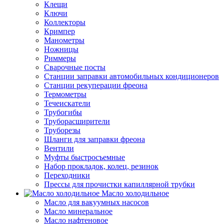
Клещи
Ключи
Коллекторы
Кримпер
Манометры
Ножницы
Риммеры
Сварочные посты
Станции заправки автомобильных кондиционеров
Станции рекуперации фреона
Термометры
Течеискатели
Трубогибы
Труборасширители
Труборезы
Шланги для заправки фреона
Вентили
Муфты быстросъемные
Набор прокладок, колец, резинок
Переходники
Прессы для прочистки капиллярной трубки
Масло холодильное
Масло для вакуумных насосов
Масло минеральное
Масло нафтеновое