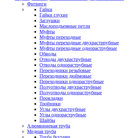
Фитинги
Гайки
Гайки глухие
Заглушки
Маслоподъемные петли
Муфты
Муфты переходные
Муфты переходные двухрастррубные
Муфты переходные однораструбные
Обводы
Отводы двухраструбные
Отводы однораструбные
Переходники резьбовые
Переходники дюймовые
Переходники однораструбные
Полуотводы двухраструбные
Полуотводы однораструбные
Прокладки
Тройники
Углы двухраструбные
Углы однораструбные
Шайбы
Алюминиевая труба
Медная труба
Труба бухтами