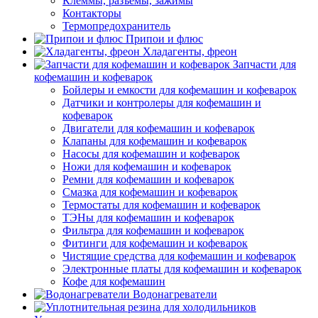
Клеммы, разъемы, зажимы
Контакторы
Термопредохранитель
Припои и флюс
Хладагенты, фреон
Запчасти для
кофемашин и кофеварок
Бойлеры и емкости для кофемашин и кофеварок
Датчики и контролеры для кофемашин и
кофеварок
Двигатели для кофемашин и кофеварок
Клапаны для кофемашин и кофеварок
Насосы для кофемашин и кофеварок
Ножи для кофемашин и кофеварок
Ремни для кофемашин и кофеварок
Смазка для кофемашин и кофеварок
Термостаты для кофемашин и кофеварок
ТЭНы для кофемашин и кофеварок
Фильтра для кофемашин и кофеварок
Фитинги для кофемашин и кофеварок
Чистящие средства для кофемашин и кофеварок
Электронные платы для кофемашин и кофеварок
Кофе для кофемашин
Водонагреватели