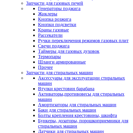
Запчасти для газовых печей
Генераторы поджига
Жиклеры
Кнопка розжига
Кнопки подсветки
Краны газовые
Рассекатели
Ручки переключения режимов газовых плит
Свечи поджига
Таймеры для газовых духовок
Термопары
Шланги армированные
Прочее
Запчасти для стиральных машин
Аксессуары для эксплуатации стиральных
машин
Втулки крестовин барабана
Активаторы,противовесы для стиральных
машин
Амортизаторы для стиральных машин
Баки для стиральных машин
Болты крепления крестовины, шкифта
Бункеры, дозаторы, порошкоприемники для
стиральных машин
Датчики для стиральных машин