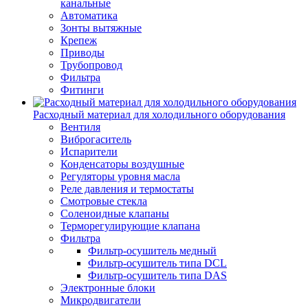
канальные
Автоматика
Зонты вытяжные
Крепеж
Приводы
Трубопровод
Фильтра
Фитинги
Расходный материал для холодильного оборудования
Вентиля
Виброгаситель
Испарители
Конденсаторы воздушные
Регуляторы уровня масла
Реле давления и термостаты
Смотровые стекла
Соленоидные клапаны
Терморегулирующие клапана
Фильтра
Фильтр-осушитель медный
Фильтр-осушитель типа DCL
Фильтр-осушитель типа DAS
Электронные блоки
Микродвигатели