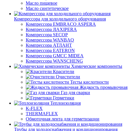
Масло пищевое
Масло синтетическое
Компрессора для холодильного оборудования
Компрессора EMBRACO ASPERA
Компрессора JIAXIPERA
Компрессора SECOP
Компрессора WANBAO
Компрессора АТЛАНТ
Компрессора EATERON
Компрессора GMCC MIDEA
Компрессора WANSCHENG
Химические компоненты
Красители
Очистители
Тесты кислотности
Жидкость промывочная
Газ для сварки
Герметики
Теплоизоляция
K-FLEX
THERMAFLEX
Обмоточная лента для герметизации
Трубы для холодоснабжения и кондиционирования