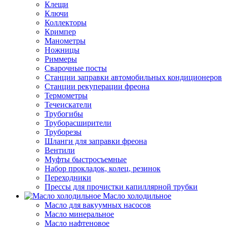
Клещи
Ключи
Коллекторы
Кримпер
Манометры
Ножницы
Риммеры
Сварочные посты
Станции заправки автомобильных кондиционеров
Станции рекуперации фреона
Термометры
Течеискатели
Трубогибы
Труборасширители
Труборезы
Шланги для заправки фреона
Вентили
Муфты быстросъемные
Набор прокладок, колец, резинок
Переходники
Прессы для прочистки капиллярной трубки
Масло холодильное
Масло для вакуумных насосов
Масло минеральное
Масло нафтеновое