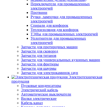
Переключатели для промышленных
электропечей
Протвини
Ручки, лампочки для промышленных
электропечей
Спирали для конфорок
Теплоизоляция для конфорок
ТЭНы для промышленных электропечей
Уплотнители для промышленных
электропечей
Запчасти для протирочных машин
Запчасти для сковород
Запчасти для титанов
Запчасти для универсальнных кухонных машин
Запчасти для фритюры
Запчасти для шаурмы
Запчасти для электрокаминок саун
Электротехническая
продукция
Пусковые конденсаторы
Электрический кабель
Автоматические выключатели
Вилки электрические
Кабель канал