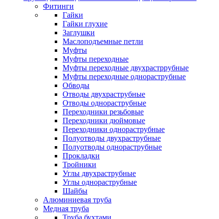
Фитинги
Гайки
Гайки глухие
Заглушки
Маслоподъемные петли
Муфты
Муфты переходные
Муфты переходные двухрастррубные
Муфты переходные однораструбные
Обводы
Отводы двухраструбные
Отводы однораструбные
Переходники резьбовые
Переходники дюймовые
Переходники однораструбные
Полуотводы двухраструбные
Полуотводы однораструбные
Прокладки
Тройники
Углы двухраструбные
Углы однораструбные
Шайбы
Алюминиевая труба
Медная труба
Труба бухтами