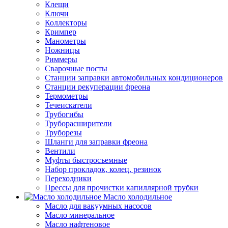
Клещи
Ключи
Коллекторы
Кримпер
Манометры
Ножницы
Риммеры
Сварочные посты
Станции заправки автомобильных кондиционеров
Станции рекуперации фреона
Термометры
Течеискатели
Трубогибы
Труборасширители
Труборезы
Шланги для заправки фреона
Вентили
Муфты быстросъемные
Набор прокладок, колец, резинок
Переходники
Прессы для прочистки капиллярной трубки
Масло холодильное
Масло для вакуумных насосов
Масло минеральное
Масло нафтеновое