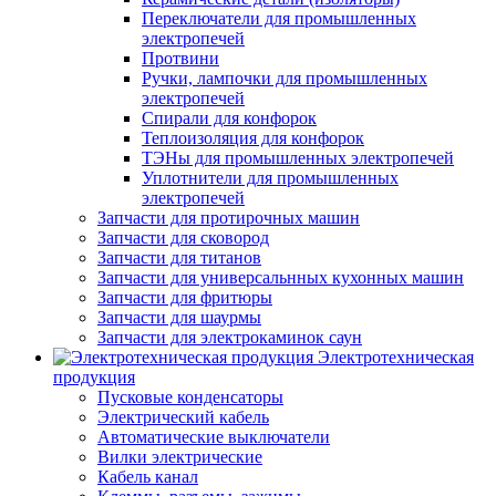
Переключатели для промышленных
электропечей
Протвини
Ручки, лампочки для промышленных
электропечей
Спирали для конфорок
Теплоизоляция для конфорок
ТЭНы для промышленных электропечей
Уплотнители для промышленных
электропечей
Запчасти для протирочных машин
Запчасти для сковород
Запчасти для титанов
Запчасти для универсальнных кухонных машин
Запчасти для фритюры
Запчасти для шаурмы
Запчасти для электрокаминок саун
Электротехническая
продукция
Пусковые конденсаторы
Электрический кабель
Автоматические выключатели
Вилки электрические
Кабель канал