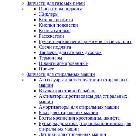
Запчасти для газовых печей
Генераторы поджига
Жиклеры
Кнопка розжига
Кнопки подсветки
Краны газовые
Рассекатели
Ручки переключения режимов газовых плит
Свечи поджига
Таймеры для газовых духовок
Термопары
Шланги армированные
Прочее
Запчасти для стиральных машин
Аксессуары для эксплуатации стиральных
машин
Втулки крестовин барабана
Активаторы,противовесы для стиральных
машин
Амортизаторы для стиральных машин
Баки для стиральных машин
Болты крепления крестовины, шкифта
Бункеры, дозаторы, порошкоприемники для
стиральных машин
Датчики для стиральных машин