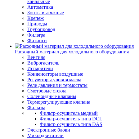
канальные
Автоматика
Зонты вытяжные
Крепеж
Приводы
Трубопровод
Фильтра
Фитинги
Расходный материал для холодильного оборудования
Вентиля
Виброгаситель
Испарители
Конденсаторы воздушные
Регуляторы уровня масла
Реле давления и термостаты
Смотровые стекла
Соленоидные клапаны
Терморегулирующие клапана
Фильтра
Фильтр-осушитель медный
Фильтр-осушитель типа DCL
Фильтр-осушитель типа DAS
Электронные блоки
Микродвигатели