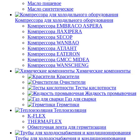
Масло пищевое
Масло синтетическое
Компрессора для холодильного оборудования
Компрессора EMBRACO ASPERA
Компрессора JIAXIPERA
Компрессора SECOP
Компрессора WANBAO
Компрессора АТЛАНТ
Компрессора EATERON
Компрессора GMCC MIDEA
Компрессора WANSCHENG
Химические компоненты
Красители
Очистители
Тесты кислотности
Жидкость промывочная
Газ для сварки
Герметики
Теплоизоляция
K-FLEX
THERMAFLEX
Обмоточная лента для герметизации
Трубы для холодоснабжения и кондиционирования