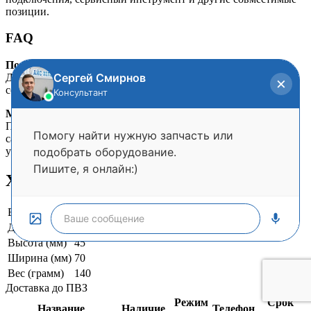
позиции.
FAQ
Подойдет ли для срочного ремонта?
Да, если совпадают ключевые параметры и деталь
соответствует установленному оборудованию.
Можно ли установить самостоятельно?
Простые механические элементы иногда меняют
самостоятельно, но электрику, контур хладагента и сложные
узлы безопаснее доверять мастеру.
Характеристики
Вес и габариты
Длина (мм)
100
Высота (мм)
45
Ширина (мм)
70
Вес (грамм)
140
Доставка до ПВЗ
Режим
Срок
Название
Наличие
Телефон