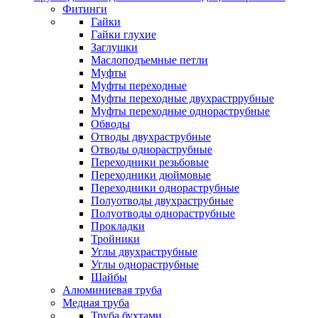
Фитинги
Гайки
Гайки глухие
Заглушки
Маслоподъемные петли
Муфты
Муфты переходные
Муфты переходные двухрастррубные
Муфты переходные однораструбные
Обводы
Отводы двухраструбные
Отводы однораструбные
Переходники резьбовые
Переходники дюймовые
Переходники однораструбные
Полуотводы двухраструбные
Полуотводы однораструбные
Прокладки
Тройники
Углы двухраструбные
Углы однораструбные
Шайбы
Алюминиевая труба
Медная труба
Труба бухтами