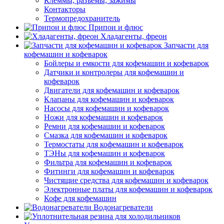
Клеммы, разъемы, зажимы
Контакторы
Термопредохранитель
Припои и флюс
Хладагенты, фреон
Запчасти для
кофемашин и кофеварок
Бойлеры и емкости для кофемашин и кофеварок
Датчики и контролеры для кофемашин и
кофеварок
Двигатели для кофемашин и кофеварок
Клапаны для кофемашин и кофеварок
Насосы для кофемашин и кофеварок
Ножи для кофемашин и кофеварок
Ремни для кофемашин и кофеварок
Смазка для кофемашин и кофеварок
Термостаты для кофемашин и кофеварок
ТЭНы для кофемашин и кофеварок
Фильтра для кофемашин и кофеварок
Фитинги для кофемашин и кофеварок
Чистящие средства для кофемашин и кофеварок
Электронные платы для кофемашин и кофеварок
Кофе для кофемашин
Водонагреватели