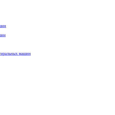
ашин
шин
стиральных машин