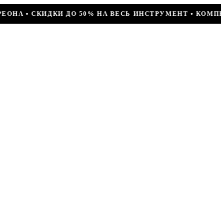
А ВЕСЬ ИНСТРУМЕНТ • КОМПРЕССОР JIAXIPERA T1114YB