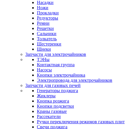
Насадки
Ножи
Прокладки
Редукторы
Ремни
Решетки
Сальники
Толкатель
Шестеренки
Шнеки
Запчасти для электрочайников
ТЭНы
Контактная группа
Насосы
Кнопки электрочайника
Электропровода для электрочайников
Запчасти для газовых печей
Генераторы поджига
Жиклеры
Кнопка розжига
Кнопки подсветки
Краны газовые
Рассекатели
Ручки переключения режимов газовых плит
Свечи поджига