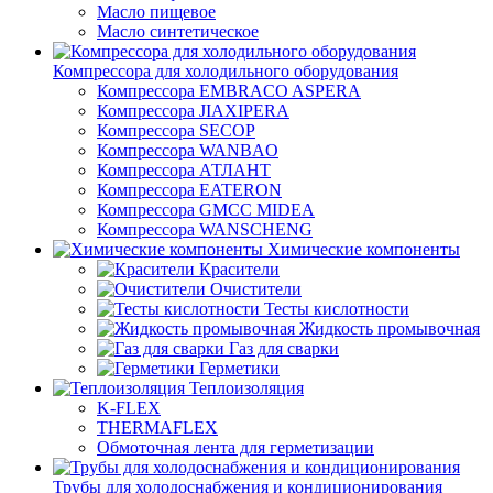
Масло пищевое
Масло синтетическое
Компрессора для холодильного оборудования
Компрессора EMBRACO ASPERA
Компрессора JIAXIPERA
Компрессора SECOP
Компрессора WANBAO
Компрессора АТЛАНТ
Компрессора EATERON
Компрессора GMCC MIDEA
Компрессора WANSCHENG
Химические компоненты
Красители
Очистители
Тесты кислотности
Жидкость промывочная
Газ для сварки
Герметики
Теплоизоляция
K-FLEX
THERMAFLEX
Обмоточная лента для герметизации
Трубы для холодоснабжения и кондиционирования