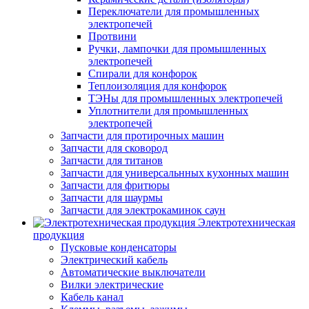
Переключатели для промышленных
электропечей
Протвини
Ручки, лампочки для промышленных
электропечей
Спирали для конфорок
Теплоизоляция для конфорок
ТЭНы для промышленных электропечей
Уплотнители для промышленных
электропечей
Запчасти для протирочных машин
Запчасти для сковород
Запчасти для титанов
Запчасти для универсальнных кухонных машин
Запчасти для фритюры
Запчасти для шаурмы
Запчасти для электрокаминок саун
Электротехническая
продукция
Пусковые конденсаторы
Электрический кабель
Автоматические выключатели
Вилки электрические
Кабель канал