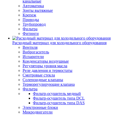
канальные
Автоматика
Зонты вытяжные
Крепеж
Приводы
Трубопровод
Фильтра
Фитинги
Расходный материал для холодильного оборудования
Вентиля
Виброгаситель
Испарители
Конденсаторы воздушные
Регуляторы уровня масла
Реле давления и термостаты
Смотровые стекла
Соленоидные клапаны
Терморегулирующие клапана
Фильтра
Фильтр-осушитель медный
Фильтр-осушитель типа DCL
Фильтр-осушитель типа DAS
Электронные блоки
Микродвигатели