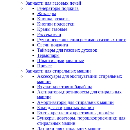
Запчасти для газовых печей
Генераторы поджига
Жиклеры
Кнопка розжига
Кнопки подсветки
Краны газовые
Рассекатели
Ручки переключения режимов газовых плит
Свечи поджига
Таймеры для газовых духовок
Термопары
Шланги армированные
Прочее
Запчасти для стиральных машин
Аксессуары для эксплуатации стиральных
машин
Втулки крестовин барабана
Активаторы,противовесы для стиральных
машин
Амортизаторы для стиральных машин
Баки для стиральных машин
Болты крепления крестовины, шкифта
Бункеры, дозаторы, порошкоприемники для
стиральных машин
Датчики для стиральных машин