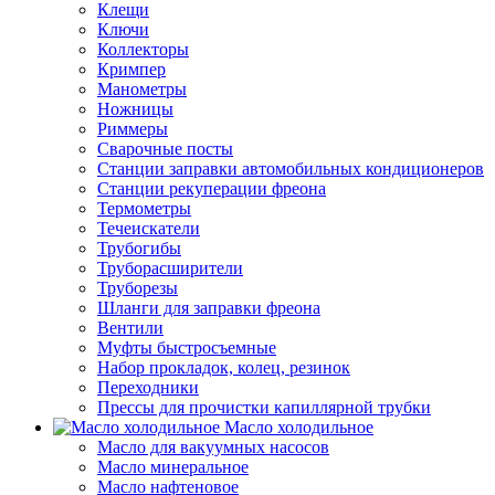
Клещи
Ключи
Коллекторы
Кримпер
Манометры
Ножницы
Риммеры
Сварочные посты
Станции заправки автомобильных кондиционеров
Станции рекуперации фреона
Термометры
Течеискатели
Трубогибы
Труборасширители
Труборезы
Шланги для заправки фреона
Вентили
Муфты быстросъемные
Набор прокладок, колец, резинок
Переходники
Прессы для прочистки капиллярной трубки
Масло холодильное
Масло для вакуумных насосов
Масло минеральное
Масло нафтеновое