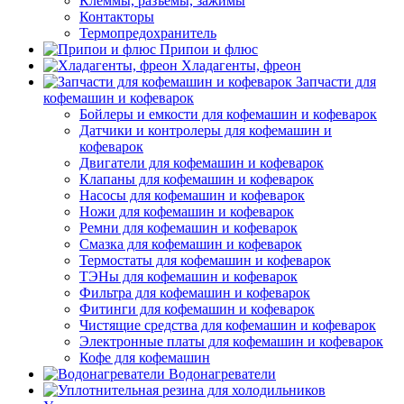
Клеммы, разъемы, зажимы
Контакторы
Термопредохранитель
Припои и флюс
Хладагенты, фреон
Запчасти для
кофемашин и кофеварок
Бойлеры и емкости для кофемашин и кофеварок
Датчики и контролеры для кофемашин и
кофеварок
Двигатели для кофемашин и кофеварок
Клапаны для кофемашин и кофеварок
Насосы для кофемашин и кофеварок
Ножи для кофемашин и кофеварок
Ремни для кофемашин и кофеварок
Смазка для кофемашин и кофеварок
Термостаты для кофемашин и кофеварок
ТЭНы для кофемашин и кофеварок
Фильтра для кофемашин и кофеварок
Фитинги для кофемашин и кофеварок
Чистящие средства для кофемашин и кофеварок
Электронные платы для кофемашин и кофеварок
Кофе для кофемашин
Водонагреватели