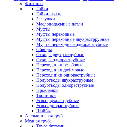
Фитинги
Гайки
Гайки глухие
Заглушки
Маслоподъемные петли
Муфты
Муфты переходные
Муфты переходные двухрастррубные
Муфты переходные однораструбные
Обводы
Отводы двухраструбные
Отводы однораструбные
Переходники резьбовые
Переходники дюймовые
Переходники однораструбные
Полуотводы двухраструбные
Полуотводы однораструбные
Прокладки
Тройники
Углы двухраструбные
Углы однораструбные
Шайбы
Алюминиевая труба
Медная труба
Труба бухтами