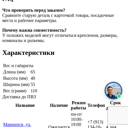
Что проверить перед заказом?
Сравните старую деталь с карточкой товара, посадочные
места и рабочие параметры.
Почему важна совместимость?
У похожих моделей могут отличаться крепления, размеры,
номиналы и разъемы.
Характеристики
Вес и габариты
Длина (мм)
65
Высота (мм)
40
Ширина (мм)
55
Вес (грамм)
110
Доставка до ПВЗ
Режим
Срок
Название
Наличие
Телефон
работы
доставки
пн-пт
10:00-
+7 (913)
Мариинск, ул.
19:00
Ожидается
134-10-
4 дня