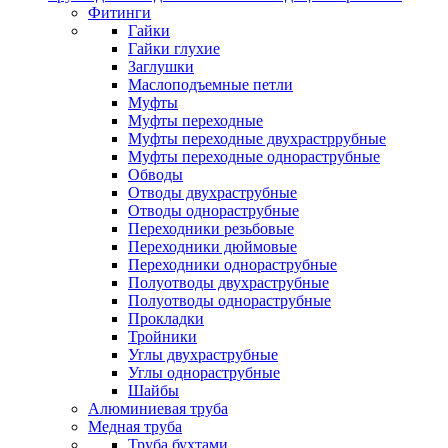
Фитинги
Гайки
Гайки глухие
Заглушки
Маслоподъемные петли
Муфты
Муфты переходные
Муфты переходные двухрастррубные
Муфты переходные однораструбные
Обводы
Отводы двухраструбные
Отводы однораструбные
Переходники резьбовые
Переходники дюймовые
Переходники однораструбные
Полуотводы двухраструбные
Полуотводы однораструбные
Прокладки
Тройники
Углы двухраструбные
Углы однораструбные
Шайбы
Алюминиевая труба
Медная труба
Труба бухтами