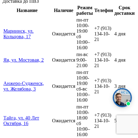
Доставка до ПВЗ
Режим
Срок
Название
Наличие
Телефон
работы
доставки
пн-пт
10:00-
+7 (913)
Мариинск, ул.
19:00
Ожидается
134-10-
4 дня
Кольцова, 17
сб
21
10:00–
16:00
пн-вс
+7 (913)
Яя, ул. Мостовая, 2
Ожидается
9:00-
134-10-
4 дня
21:00
21
пн-пт
10:00-
+7 (913)
Анжеро-Судженск,
19:00
Ожидается
134-10-
3 дня
ул. Желябова, 3
сб-вс
21
10:00–
16:00
пн-пт
10:00-
+7 (913)
Тайга, ул. 40 Лет
18:00
Ожидается
134-10-
5 дней
Октября, 16
сб
21
10:00–
16:00