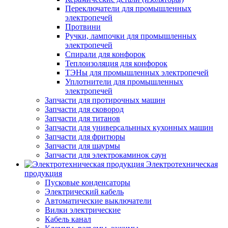
Переключатели для промышленных
электропечей
Протвини
Ручки, лампочки для промышленных
электропечей
Спирали для конфорок
Теплоизоляция для конфорок
ТЭНы для промышленных электропечей
Уплотнители для промышленных
электропечей
Запчасти для протирочных машин
Запчасти для сковород
Запчасти для титанов
Запчасти для универсальнных кухонных машин
Запчасти для фритюры
Запчасти для шаурмы
Запчасти для электрокаминок саун
Электротехническая
продукция
Пусковые конденсаторы
Электрический кабель
Автоматические выключатели
Вилки электрические
Кабель канал