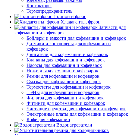
Клеммы, разъемы, зажимы
Контакторы
Термопредохранитель
Припои и флюс
Хладагенты, фреон
Запчасти для
кофемашин и кофеварок
Бойлеры и емкости для кофемашин и кофеварок
Датчики и контролеры для кофемашин и
кофеварок
Двигатели для кофемашин и кофеварок
Клапаны для кофемашин и кофеварок
Насосы для кофемашин и кофеварок
Ножи для кофемашин и кофеварок
Ремни для кофемашин и кофеварок
Смазка для кофемашин и кофеварок
Термостаты для кофемашин и кофеварок
ТЭНы для кофемашин и кофеварок
Фильтра для кофемашин и кофеварок
Фитинги для кофемашин и кофеварок
Чистящие средства для кофемашин и кофеварок
Электронные платы для кофемашин и кофеварок
Кофе для кофемашин
Водонагреватели