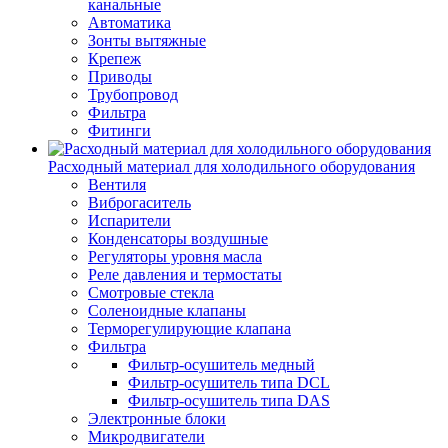
канальные
Автоматика
Зонты вытяжные
Крепеж
Приводы
Трубопровод
Фильтра
Фитинги
Расходный материал для холодильного оборудования
Вентиля
Виброгаситель
Испарители
Конденсаторы воздушные
Регуляторы уровня масла
Реле давления и термостаты
Смотровые стекла
Соленоидные клапаны
Терморегулирующие клапана
Фильтра
Фильтр-осушитель медный
Фильтр-осушитель типа DCL
Фильтр-осушитель типа DAS
Электронные блоки
Микродвигатели