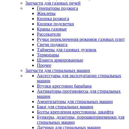
Запчасти для газовых печей
Генераторы поджига
Жиклеры
Кнопка розжига
Кнопки подсветки
Краны газовые
Рассекатели
Ручки переключения режимов газовых плит
Свечи поджига
Таймеры для газовых духовок
Термопары
Шланги армированные
Прочее
Запчасти для стиральных машин
Аксессуары для эксплуатации стиральных
машин
Втулки крестовин барабана
Активаторы,противовесы для стиральных
машин
Амортизаторы для стиральных машин
Баки для стиральных машин
Болты крепления крестовины, шкифта
Бункеры, дозаторы, порошкоприемники для
стиральных машин
Датчики для стиральных машин