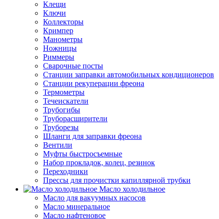
Клещи
Ключи
Коллекторы
Кримпер
Манометры
Ножницы
Риммеры
Сварочные посты
Станции заправки автомобильных кондиционеров
Станции рекуперации фреона
Термометры
Течеискатели
Трубогибы
Труборасширители
Труборезы
Шланги для заправки фреона
Вентили
Муфты быстросъемные
Набор прокладок, колец, резинок
Переходники
Прессы для прочистки капиллярной трубки
Масло холодильное
Масло для вакуумных насосов
Масло минеральное
Масло нафтеновое