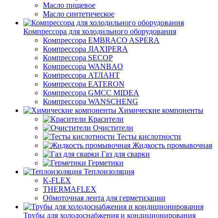
Масло пищевое
Масло синтетическое
Компрессора для холодильного оборудования
Компрессора EMBRACO ASPERA
Компрессора JIAXIPERA
Компрессора SECOP
Компрессора WANBAO
Компрессора АТЛАНТ
Компрессора EATERON
Компрессора GMCC MIDEA
Компрессора WANSCHENG
Химические компоненты
Красители
Очистители
Тесты кислотности
Жидкость промывочная
Газ для сварки
Герметики
Теплоизоляция
K-FLEX
THERMAFLEX
Обмоточная лента для герметизации
Трубы для холодоснабжения и кондиционирования