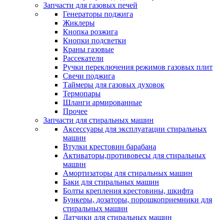
Запчасти для газовых печей
Генераторы поджига
Жиклеры
Кнопка розжига
Кнопки подсветки
Краны газовые
Рассекатели
Ручки переключения режимов газовых плит
Свечи поджига
Таймеры для газовых духовок
Термопары
Шланги армированные
Прочее
Запчасти для стиральных машин
Аксессуары для эксплуатации стиральных
машин
Втулки крестовин барабана
Активаторы,противовесы для стиральных
машин
Амортизаторы для стиральных машин
Баки для стиральных машин
Болты крепления крестовины, шкифта
Бункеры, дозаторы, порошкоприемники для
стиральных машин
Датчики для стиральных машин