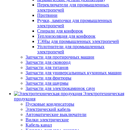
Переключатели для промышленных
электропечей
Протвини
Ручки, лампочки для промышленных
электропечей
Спирали для конфорок
Теплоизоляция для конфорок
ТЭНы для промышленных электропечей
Уплотнители для промышленных
электропечей
Запчасти для протирочных машин
Запчасти для сковород
Запчасти для титанов
Запчасти для универсальнных кухонных машин
Запчасти для фритюры
Запчасти для шаурмы
Запчасти для электрокаминок саун
Электротехническая
продукция
Пусковые конденсаторы
Электрический кабель
Автоматические выключатели
Вилки электрические
Кабель канал