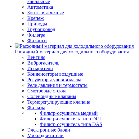
канальные
Автоматика
Зонты вытяжные
Крепеж
Приводы
Трубопровод
Фильтра
Фитинги
Расходный материал для холодильного оборудования
Вентиля
Виброгаситель
Испарители
Конденсаторы воздушные
Регуляторы уровня масла
Реле давления и термостаты
Смотровые стекла
Соленоидные клапаны
Терморегулирующие клапана
Фильтра
Фильтр-осушитель медный
Фильтр-осушитель типа DCL
Фильтр-осушитель типа DAS
Электронные блоки
Микродвигатели