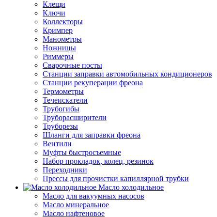
Клещи
Ключи
Коллекторы
Кримпер
Манометры
Ножницы
Риммеры
Сварочные посты
Станции заправки автомобильных кондиционеров
Станции рекуперации фреона
Термометры
Течеискатели
Трубогибы
Труборасширители
Труборезы
Шланги для заправки фреона
Вентили
Муфты быстросъемные
Набор прокладок, колец, резинок
Переходники
Прессы для прочистки капиллярной трубки
Масло холодильное
Масло для вакуумных насосов
Масло минеральное
Масло нафтеновое