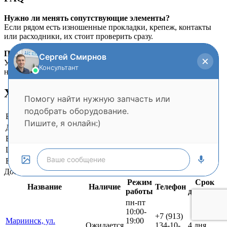
Нужно ли менять сопутствующие элементы?
Если рядом есть изношенные прокладки, крепеж, контакты
или расходники, их стоит проверить сразу.
Почему важна совместимость?
У похожих моделей могут отличаться крепления, размеры,
номиналы и разъемы.
Характеристики
Вес и габариты
Длина (мм)
75
Высота (мм)
40
Ширина (мм)
50
Вес (грамм)
130
Доставка до ПВЗ
Режим
Срок
Название
Наличие
Телефон
работы
доставки
пн-пт
10:00-
+7 (913)
Мариинск, ул.
19:00
Ожидается
134-10-
4 дня