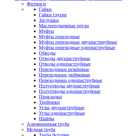
Фитинги
Гайки
Гайки глухие
Заглушки
Маслоподъемные петли
Муфты
Муфты переходные
Муфты переходные двухрастррубные
Муфты переходные однораструбные
Обводы
Отводы двухраструбные
Отводы однораструбные
Переходники резьбовые
Переходники дюймовые
Переходники однораструбные
Полуотводы двухраструбные
Полуотводы однораструбные
Прокладки
Тройники
Углы двухраструбные
Углы однораструбные
Шайбы
Алюминиевая труба
Медная труба
Труба бухтами