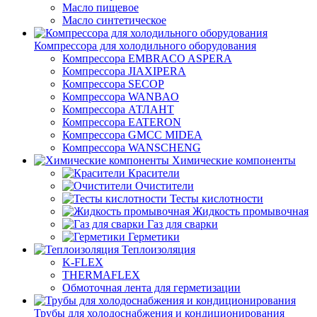
Масло пищевое
Масло синтетическое
Компрессора для холодильного оборудования
Компрессора EMBRACO ASPERA
Компрессора JIAXIPERA
Компрессора SECOP
Компрессора WANBAO
Компрессора АТЛАНТ
Компрессора EATERON
Компрессора GMCC MIDEA
Компрессора WANSCHENG
Химические компоненты
Красители
Очистители
Тесты кислотности
Жидкость промывочная
Газ для сварки
Герметики
Теплоизоляция
K-FLEX
THERMAFLEX
Обмоточная лента для герметизации
Трубы для холодоснабжения и кондиционирования