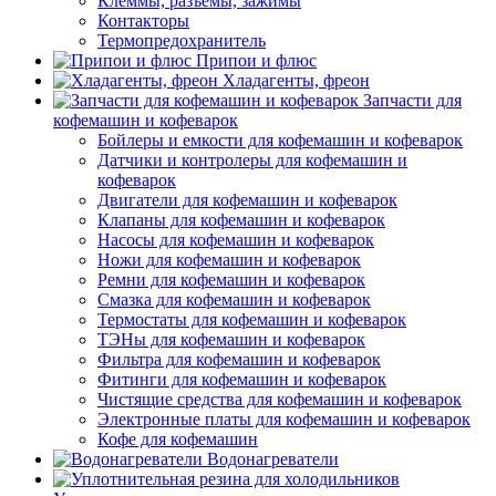
Клеммы, разъемы, зажимы
Контакторы
Термопредохранитель
Припои и флюс
Хладагенты, фреон
Запчасти для
кофемашин и кофеварок
Бойлеры и емкости для кофемашин и кофеварок
Датчики и контролеры для кофемашин и
кофеварок
Двигатели для кофемашин и кофеварок
Клапаны для кофемашин и кофеварок
Насосы для кофемашин и кофеварок
Ножи для кофемашин и кофеварок
Ремни для кофемашин и кофеварок
Смазка для кофемашин и кофеварок
Термостаты для кофемашин и кофеварок
ТЭНы для кофемашин и кофеварок
Фильтра для кофемашин и кофеварок
Фитинги для кофемашин и кофеварок
Чистящие средства для кофемашин и кофеварок
Электронные платы для кофемашин и кофеварок
Кофе для кофемашин
Водонагреватели