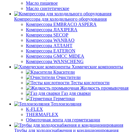
Масло пищевое
Масло синтетическое
Компрессора для холодильного оборудования
Компрессора EMBRACO ASPERA
Компрессора JIAXIPERA
Компрессора SECOP
Компрессора WANBAO
Компрессора АТЛАНТ
Компрессора EATERON
Компрессора GMCC MIDEA
Компрессора WANSCHENG
Химические компоненты
Красители
Очистители
Тесты кислотности
Жидкость промывочная
Газ для сварки
Герметики
Теплоизоляция
K-FLEX
THERMAFLEX
Обмоточная лента для герметизации
Трубы для холодоснабжения и кондиционирования