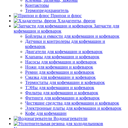
Клеммы, разъемы, зажимы
Контакторы
Термопредохранитель
Припои и флюс
Хладагенты, фреон
Запчасти для
кофемашин и кофеварок
Бойлеры и емкости для кофемашин и кофеварок
Датчики и контролеры для кофемашин и
кофеварок
Двигатели для кофемашин и кофеварок
Клапаны для кофемашин и кофеварок
Насосы для кофемашин и кофеварок
Ножи для кофемашин и кофеварок
Ремни для кофемашин и кофеварок
Смазка для кофемашин и кофеварок
Термостаты для кофемашин и кофеварок
ТЭНы для кофемашин и кофеварок
Фильтра для кофемашин и кофеварок
Фитинги для кофемашин и кофеварок
Чистящие средства для кофемашин и кофеварок
Электронные платы для кофемашин и кофеварок
Кофе для кофемашин
Водонагреватели