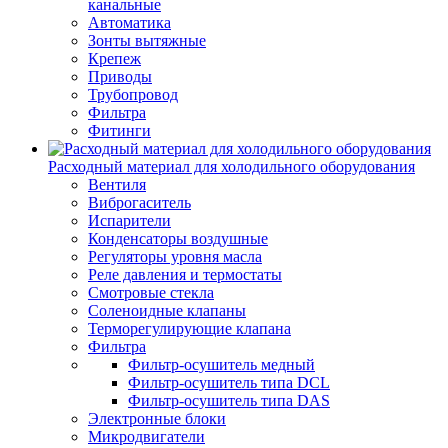
канальные
Автоматика
Зонты вытяжные
Крепеж
Приводы
Трубопровод
Фильтра
Фитинги
Расходный материал для холодильного оборудования
Вентиля
Виброгаситель
Испарители
Конденсаторы воздушные
Регуляторы уровня масла
Реле давления и термостаты
Смотровые стекла
Соленоидные клапаны
Терморегулирующие клапана
Фильтра
Фильтр-осушитель медный
Фильтр-осушитель типа DCL
Фильтр-осушитель типа DAS
Электронные блоки
Микродвигатели