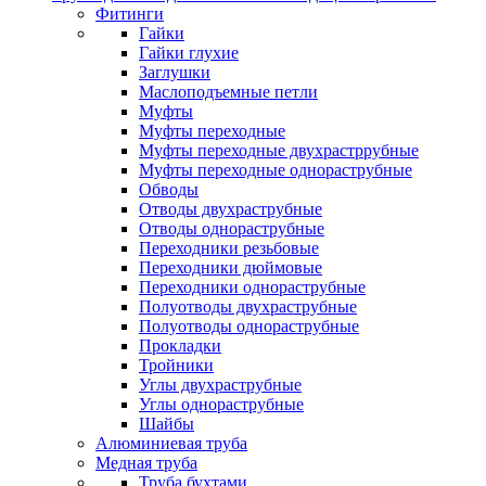
Фитинги
Гайки
Гайки глухие
Заглушки
Маслоподъемные петли
Муфты
Муфты переходные
Муфты переходные двухрастррубные
Муфты переходные однораструбные
Обводы
Отводы двухраструбные
Отводы однораструбные
Переходники резьбовые
Переходники дюймовые
Переходники однораструбные
Полуотводы двухраструбные
Полуотводы однораструбные
Прокладки
Тройники
Углы двухраструбные
Углы однораструбные
Шайбы
Алюминиевая труба
Медная труба
Труба бухтами