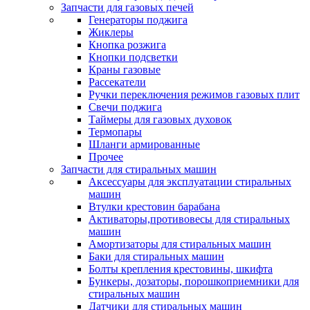
Запчасти для газовых печей
Генераторы поджига
Жиклеры
Кнопка розжига
Кнопки подсветки
Краны газовые
Рассекатели
Ручки переключения режимов газовых плит
Свечи поджига
Таймеры для газовых духовок
Термопары
Шланги армированные
Прочее
Запчасти для стиральных машин
Аксессуары для эксплуатации стиральных
машин
Втулки крестовин барабана
Активаторы,противовесы для стиральных
машин
Амортизаторы для стиральных машин
Баки для стиральных машин
Болты крепления крестовины, шкифта
Бункеры, дозаторы, порошкоприемники для
стиральных машин
Датчики для стиральных машин