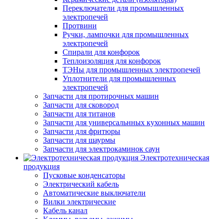
Переключатели для промышленных
электропечей
Протвини
Ручки, лампочки для промышленных
электропечей
Спирали для конфорок
Теплоизоляция для конфорок
ТЭНы для промышленных электропечей
Уплотнители для промышленных
электропечей
Запчасти для протирочных машин
Запчасти для сковород
Запчасти для титанов
Запчасти для универсальнных кухонных машин
Запчасти для фритюры
Запчасти для шаурмы
Запчасти для электрокаминок саун
Электротехническая
продукция
Пусковые конденсаторы
Электрический кабель
Автоматические выключатели
Вилки электрические
Кабель канал