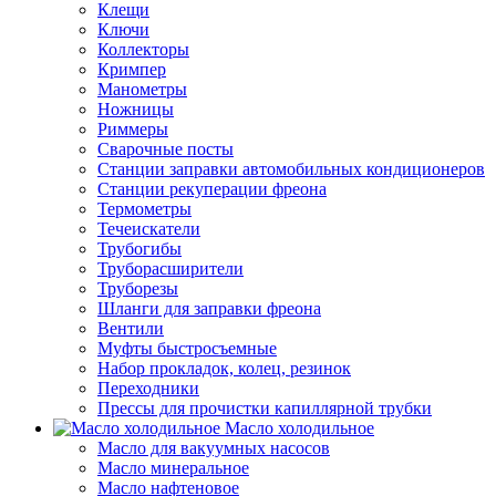
Клещи
Ключи
Коллекторы
Кримпер
Манометры
Ножницы
Риммеры
Сварочные посты
Станции заправки автомобильных кондиционеров
Станции рекуперации фреона
Термометры
Течеискатели
Трубогибы
Труборасширители
Труборезы
Шланги для заправки фреона
Вентили
Муфты быстросъемные
Набор прокладок, колец, резинок
Переходники
Прессы для прочистки капиллярной трубки
Масло холодильное
Масло для вакуумных насосов
Масло минеральное
Масло нафтеновое