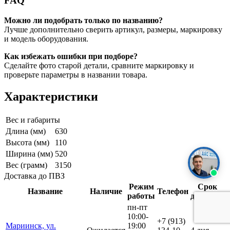
FAQ
Можно ли подобрать только по названию?
Лучше дополнительно сверить артикул, размеры, маркировку
и модель оборудования.
Как избежать ошибки при подборе?
Сделайте фото старой детали, сравните маркировку и
проверьте параметры в названии товара.
Характеристики
Вес и габариты
Длина (мм)
630
Высота (мм)
110
Ширина (мм)
520
Вес (грамм)
3150
Доставка до ПВЗ
Режим
Срок
Название
Наличие
Телефон
работы
доставки
пн-пт
10:00-
+7 (913)
Мариинск, ул.
19:00