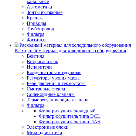
канальные
Автоматика
Зонты вытяжные
Крепеж
Приводы
Трубопровод
Фильтра
Фитинги
Расходный материал для холодильного оборудования
Вентиля
Виброгаситель
Испарители
Конденсаторы воздушные
Регуляторы уровня масла
Реле давления и термостаты
Смотровые стекла
Соленоидные клапаны
Терморегулирующие клапана
Фильтра
Фильтр-осушитель медный
Фильтр-осушитель типа DCL
Фильтр-осушитель типа DAS
Электронные блоки
Микродвигатели