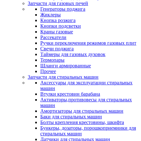
Запчасти для газовых печей
Генераторы поджига
Жиклеры
Кнопка розжига
Кнопки подсветки
Краны газовые
Рассекатели
Ручки переключения режимов газовых плит
Свечи поджига
Таймеры для газовых духовок
Термопары
Шланги армированные
Прочее
Запчасти для стиральных машин
Аксессуары для эксплуатации стиральных
машин
Втулки крестовин барабана
Активаторы,противовесы для стиральных
машин
Амортизаторы для стиральных машин
Баки для стиральных машин
Болты крепления крестовины, шкифта
Бункеры, дозаторы, порошкоприемники для
стиральных машин
Датчики для стиральных машин