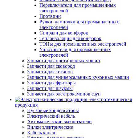
Переключатели для промышленных
электропечей
Протвини
Ручки, лампочки для промышленных
электропечей
Спирали для конфорок
Теплоизоляция для конфорок
ТЭНы для промышленных электропечей
Уплотнители для промышленных
электропечей
Запчасти для протирочных машин
Запчасти для сковород
Запчасти для титанов
Запчасти для универсальнных кухонных машин
Запчасти для фритюры
Запчасти для шаурмы
Запчасти для электрокаминок саун
Электротехническая
продукция
Пусковые конденсаторы
Электрический кабель
Автоматические выключатели
Вилки электрические
Кабель канал