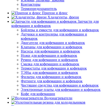
Клеммы, разъемы, зажимы
Контакторы
Термопредохранитель
Припои и флюс
Хладагенты, фреон
Запчасти для
кофемашин и кофеварок
Бойлеры и емкости для кофемашин и кофеварок
Датчики и контролеры для кофемашин и
кофеварок
Двигатели для кофемашин и кофеварок
Клапаны для кофемашин и кофеварок
Насосы для кофемашин и кофеварок
Ножи для кофемашин и кофеварок
Ремни для кофемашин и кофеварок
Смазка для кофемашин и кофеварок
Термостаты для кофемашин и кофеварок
ТЭНы для кофемашин и кофеварок
Фильтра для кофемашин и кофеварок
Фитинги для кофемашин и кофеварок
Чистящие средства для кофемашин и кофеварок
Электронные платы для кофемашин и кофеварок
Кофе для кофемашин
Водонагреватели