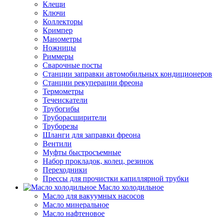
Клещи
Ключи
Коллекторы
Кримпер
Манометры
Ножницы
Риммеры
Сварочные посты
Станции заправки автомобильных кондиционеров
Станции рекуперации фреона
Термометры
Течеискатели
Трубогибы
Труборасширители
Труборезы
Шланги для заправки фреона
Вентили
Муфты быстросъемные
Набор прокладок, колец, резинок
Переходники
Прессы для прочистки капиллярной трубки
Масло холодильное
Масло для вакуумных насосов
Масло минеральное
Масло нафтеновое