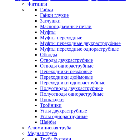
Фитинги
Гайки
Гайки глухие
Заглушки
Маслоподъемные петли
Муфты
Муфты переходные
Муфты переходные двухрастррубные
Муфты переходные однораструбные
Обводы
Отводы двухраструбные
Отводы однораструбные
Переходники резьбовые
Переходники дюймовые
Переходники однораструбные
Полуотводы двухраструбные
Полуотводы однораструбные
Прокладки
Тройники
Углы двухраструбные
Углы однораструбные
Шайбы
Алюминиевая труба
Медная труба
Труба бухтами