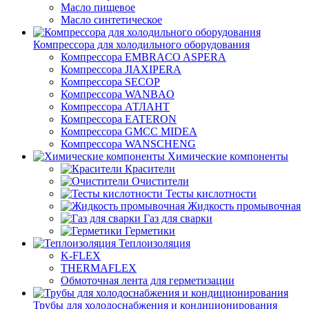
Масло пищевое
Масло синтетическое
Компрессора для холодильного оборудования
Компрессора EMBRACO ASPERA
Компрессора JIAXIPERA
Компрессора SECOP
Компрессора WANBAO
Компрессора АТЛАНТ
Компрессора EATERON
Компрессора GMCC MIDEA
Компрессора WANSCHENG
Химические компоненты
Красители
Очистители
Тесты кислотности
Жидкость промывочная
Газ для сварки
Герметики
Теплоизоляция
K-FLEX
THERMAFLEX
Обмоточная лента для герметизации
Трубы для холодоснабжения и кондиционирования