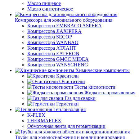
Масло пищевое
Масло синтетическое
Компрессора для холодильного оборудования
Компрессора EMBRACO ASPERA
Компрессора JIAXIPERA
Компрессора SECOP
Компрессора WANBAO
Компрессора АТЛАНТ
Компрессора EATERON
Компрессора GMCC MIDEA
Компрессора WANSCHENG
Химические компоненты
Красители
Очистители
Тесты кислотности
Жидкость промывочная
Газ для сварки
Герметики
Теплоизоляция
K-FLEX
THERMAFLEX
Обмоточная лента для герметизации
Трубы для холодоснабжения и кондиционирования