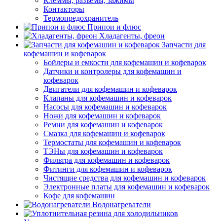
Клеммы, разъемы, зажимы
Контакторы
Термопредохранитель
Припои и флюс
Хладагенты, фреон
Запчасти для
кофемашин и кофеварок
Бойлеры и емкости для кофемашин и кофеварок
Датчики и контролеры для кофемашин и
кофеварок
Двигатели для кофемашин и кофеварок
Клапаны для кофемашин и кофеварок
Насосы для кофемашин и кофеварок
Ножи для кофемашин и кофеварок
Ремни для кофемашин и кофеварок
Смазка для кофемашин и кофеварок
Термостаты для кофемашин и кофеварок
ТЭНы для кофемашин и кофеварок
Фильтра для кофемашин и кофеварок
Фитинги для кофемашин и кофеварок
Чистящие средства для кофемашин и кофеварок
Электронные платы для кофемашин и кофеварок
Кофе для кофемашин
Водонагреватели