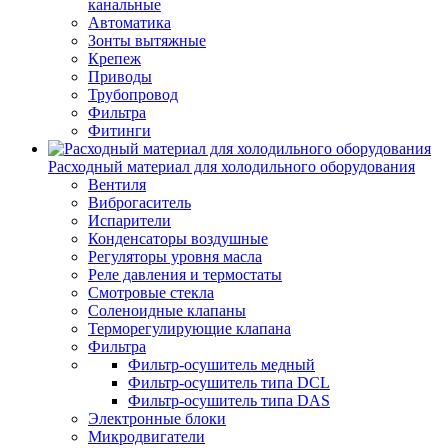
канальные
Автоматика
Зонты вытяжные
Крепеж
Приводы
Трубопровод
Фильтра
Фитинги
Расходный материал для холодильного оборудования
Вентиля
Виброгаситель
Испарители
Конденсаторы воздушные
Регуляторы уровня масла
Реле давления и термостаты
Смотровые стекла
Соленоидные клапаны
Терморегулирующие клапана
Фильтра
Фильтр-осушитель медный
Фильтр-осушитель типа DCL
Фильтр-осушитель типа DAS
Электронные блоки
Микродвигатели