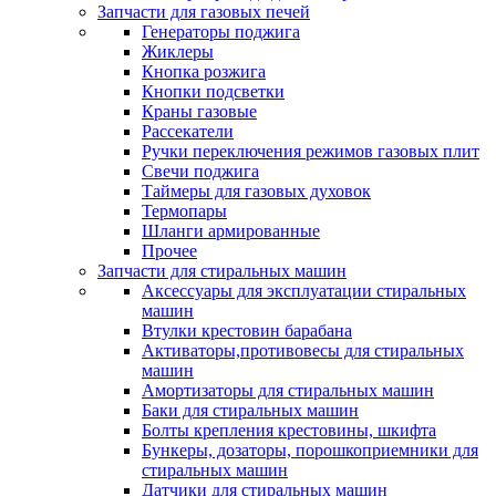
Запчасти для газовых печей
Генераторы поджига
Жиклеры
Кнопка розжига
Кнопки подсветки
Краны газовые
Рассекатели
Ручки переключения режимов газовых плит
Свечи поджига
Таймеры для газовых духовок
Термопары
Шланги армированные
Прочее
Запчасти для стиральных машин
Аксессуары для эксплуатации стиральных
машин
Втулки крестовин барабана
Активаторы,противовесы для стиральных
машин
Амортизаторы для стиральных машин
Баки для стиральных машин
Болты крепления крестовины, шкифта
Бункеры, дозаторы, порошкоприемники для
стиральных машин
Датчики для стиральных машин