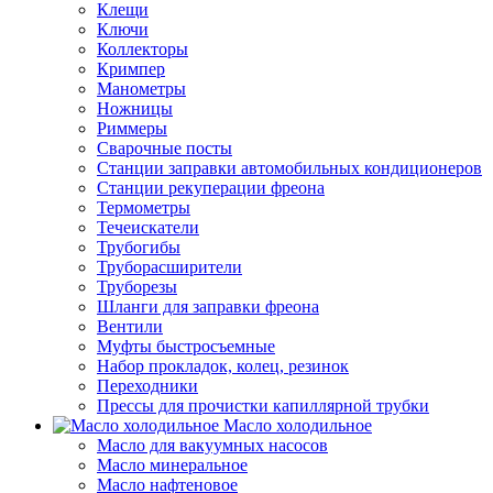
Клещи
Ключи
Коллекторы
Кримпер
Манометры
Ножницы
Риммеры
Сварочные посты
Станции заправки автомобильных кондиционеров
Станции рекуперации фреона
Термометры
Течеискатели
Трубогибы
Труборасширители
Труборезы
Шланги для заправки фреона
Вентили
Муфты быстросъемные
Набор прокладок, колец, резинок
Переходники
Прессы для прочистки капиллярной трубки
Масло холодильное
Масло для вакуумных насосов
Масло минеральное
Масло нафтеновое