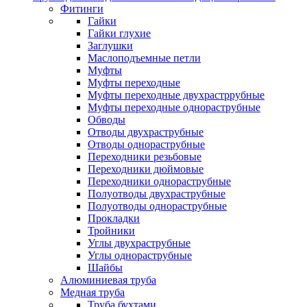
Фитинги
Гайки
Гайки глухие
Заглушки
Маслоподъемные петли
Муфты
Муфты переходные
Муфты переходные двухрастррубные
Муфты переходные однораструбные
Обводы
Отводы двухраструбные
Отводы однораструбные
Переходники резьбовые
Переходники дюймовые
Переходники однораструбные
Полуотводы двухраструбные
Полуотводы однораструбные
Прокладки
Тройники
Углы двухраструбные
Углы однораструбные
Шайбы
Алюминиевая труба
Медная труба
Труба бухтами