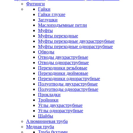
Фитинги
Гайки
Гайки глухие
Заглушки
Маслоподъемные петли
Муфты
Муфты переходные
Муфты переходные двухрастррубные
Муфты переходные однораструбные
Обводы
Отводы двухраструбные
Отводы однораструбные
Переходники резьбовые
Переходники дюймовые
Переходники однораструбные
Полуотводы двухраструбные
Полуотводы однораструбные
Прокладки
Тройники
Углы двухраструбные
Углы однораструбные
Шайбы
Алюминиевая труба
Медная труба
Труба бухтами