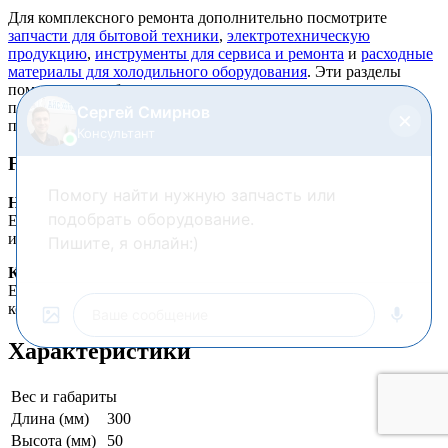
Для комплексного ремонта дополнительно посмотрите
запчасти для бытовой техники
,
электротехническую
продукцию
,
инструменты для сервиса и ремонта
и
расходные
материалы для холодильного оборудования
. Эти разделы
помогают подобрать крепеж, уплотнения, элементы
подключения, сервисный инструмент и другие совместимые
позиции.
FAQ
Нужно ли менять сопутствующие элементы?
Если рядом есть изношенные прокладки, крепеж, контакты
или расходники, их стоит проверить сразу.
Когда лучше обратиться к специалисту?
Если ремонт связан с электричеством, герметичным
контуром, пайкой, давлением или сложной диагностикой.
Характеристики
Вес и габариты
Длина (мм)
300
Высота (мм)
50