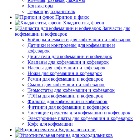
Клеммы, разъемы, зажимы
Контакторы
Термопредохранитель
Припои и флюс
Хладагенты, фреон
Запчасти для
кофемашин и кофеварок
Бойлеры и емкости для кофемашин и кофеварок
Датчики и контролеры для кофемашин и
кофеварок
Двигатели для кофемашин и кофеварок
Клапаны для кофемашин и кофеварок
Насосы для кофемашин и кофеварок
Ножи для кофемашин и кофеварок
Ремни для кофемашин и кофеварок
Смазка для кофемашин и кофеварок
Термостаты для кофемашин и кофеварок
ТЭНы для кофемашин и кофеварок
Фильтра для кофемашин и кофеварок
Фитинги для кофемашин и кофеварок
Чистящие средства для кофемашин и кофеварок
Электронные платы для кофемашин и кофеварок
Кофе для кофемашин
Водонагреватели