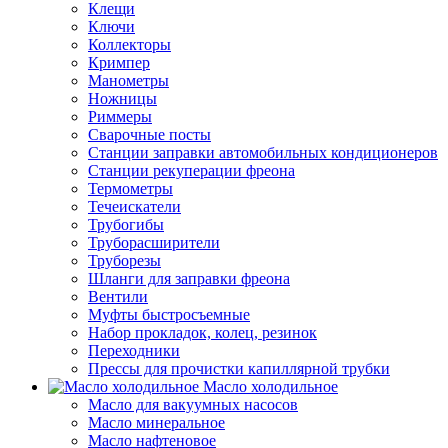
Клещи
Ключи
Коллекторы
Кримпер
Манометры
Ножницы
Риммеры
Сварочные посты
Станции заправки автомобильных кондиционеров
Станции рекуперации фреона
Термометры
Течеискатели
Трубогибы
Труборасширители
Труборезы
Шланги для заправки фреона
Вентили
Муфты быстросъемные
Набор прокладок, колец, резинок
Переходники
Прессы для прочистки капиллярной трубки
Масло холодильное
Масло для вакуумных насосов
Масло минеральное
Масло нафтеновое