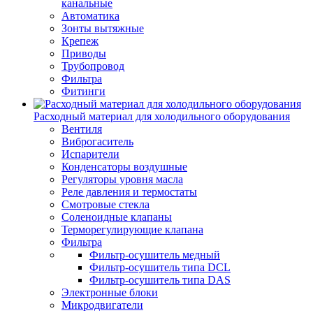
канальные
Автоматика
Зонты вытяжные
Крепеж
Приводы
Трубопровод
Фильтра
Фитинги
Расходный материал для холодильного оборудования
Вентиля
Виброгаситель
Испарители
Конденсаторы воздушные
Регуляторы уровня масла
Реле давления и термостаты
Смотровые стекла
Соленоидные клапаны
Терморегулирующие клапана
Фильтра
Фильтр-осушитель медный
Фильтр-осушитель типа DCL
Фильтр-осушитель типа DAS
Электронные блоки
Микродвигатели