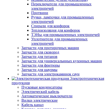
Переключатели для промышленных
электропечей
Протвини
Ручки, лампочки для промышленных
электропечей
Спирали для конфорок
Теплоизоляция для конфорок
ТЭНы для промышленных электропечей
Уплотнители для промышленных
электропечей
Запчасти для протирочных машин
Запчасти для сковород
Запчасти для титанов
Запчасти для универсальнных кухонных машин
Запчасти для фритюры
Запчасти для шаурмы
Запчасти для электрокаминок саун
Электротехническая
продукция
Пусковые конденсаторы
Электрический кабель
Автоматические выключатели
Вилки электрические
Кабель канал