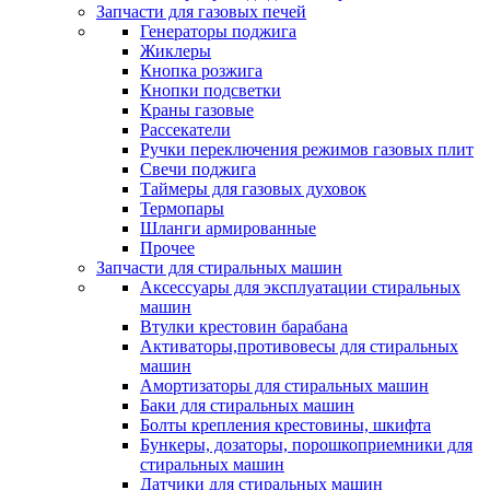
Запчасти для газовых печей
Генераторы поджига
Жиклеры
Кнопка розжига
Кнопки подсветки
Краны газовые
Рассекатели
Ручки переключения режимов газовых плит
Свечи поджига
Таймеры для газовых духовок
Термопары
Шланги армированные
Прочее
Запчасти для стиральных машин
Аксессуары для эксплуатации стиральных
машин
Втулки крестовин барабана
Активаторы,противовесы для стиральных
машин
Амортизаторы для стиральных машин
Баки для стиральных машин
Болты крепления крестовины, шкифта
Бункеры, дозаторы, порошкоприемники для
стиральных машин
Датчики для стиральных машин