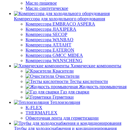
Масло пищевое
Масло синтетическое
Компрессора для холодильного оборудования
Компрессора EMBRACO ASPERA
Компрессора JIAXIPERA
Компрессора SECOP
Компрессора WANBAO
Компрессора АТЛАНТ
Компрессора EATERON
Компрессора GMCC MIDEA
Компрессора WANSCHENG
Химические компоненты
Красители
Очистители
Тесты кислотности
Жидкость промывочная
Газ для сварки
Герметики
Теплоизоляция
K-FLEX
THERMAFLEX
Обмоточная лента для герметизации
Трубы для холодоснабжения и кондиционирования