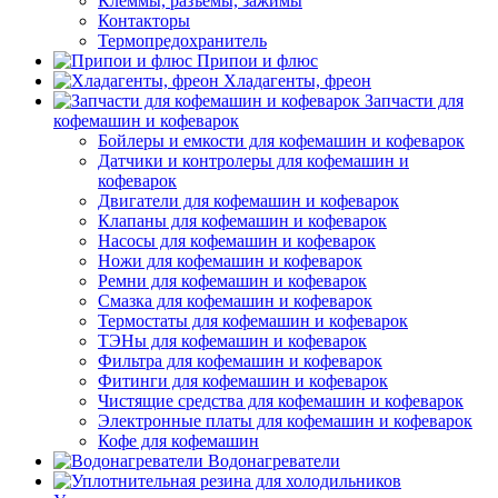
Клеммы, разъемы, зажимы
Контакторы
Термопредохранитель
Припои и флюс
Хладагенты, фреон
Запчасти для
кофемашин и кофеварок
Бойлеры и емкости для кофемашин и кофеварок
Датчики и контролеры для кофемашин и
кофеварок
Двигатели для кофемашин и кофеварок
Клапаны для кофемашин и кофеварок
Насосы для кофемашин и кофеварок
Ножи для кофемашин и кофеварок
Ремни для кофемашин и кофеварок
Смазка для кофемашин и кофеварок
Термостаты для кофемашин и кофеварок
ТЭНы для кофемашин и кофеварок
Фильтра для кофемашин и кофеварок
Фитинги для кофемашин и кофеварок
Чистящие средства для кофемашин и кофеварок
Электронные платы для кофемашин и кофеварок
Кофе для кофемашин
Водонагреватели