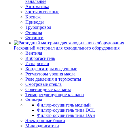
канальные
Автоматика
Зонты вытяжные
Крепеж
Приводы
Трубопровод
Фильтра
Фитинги
Расходный материал для холодильного оборудования
Вентиля
Виброгаситель
Испарители
Конденсаторы воздушные
Регуляторы уровня масла
Реле давления и термостаты
Смотровые стекла
Соленоидные клапаны
Терморегулирующие клапана
Фильтра
Фильтр-осушитель медный
Фильтр-осушитель типа DCL
Фильтр-осушитель типа DAS
Электронные блоки
Микродвигатели