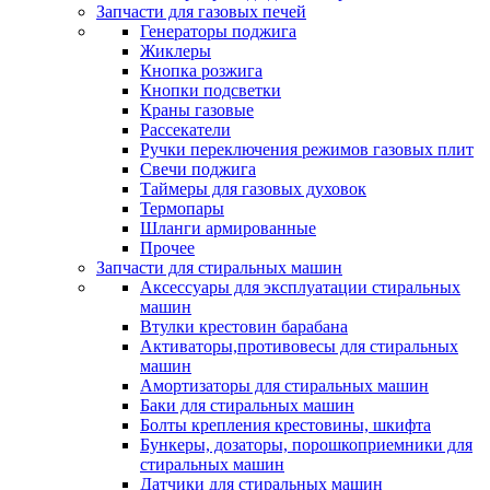
Запчасти для газовых печей
Генераторы поджига
Жиклеры
Кнопка розжига
Кнопки подсветки
Краны газовые
Рассекатели
Ручки переключения режимов газовых плит
Свечи поджига
Таймеры для газовых духовок
Термопары
Шланги армированные
Прочее
Запчасти для стиральных машин
Аксессуары для эксплуатации стиральных
машин
Втулки крестовин барабана
Активаторы,противовесы для стиральных
машин
Амортизаторы для стиральных машин
Баки для стиральных машин
Болты крепления крестовины, шкифта
Бункеры, дозаторы, порошкоприемники для
стиральных машин
Датчики для стиральных машин