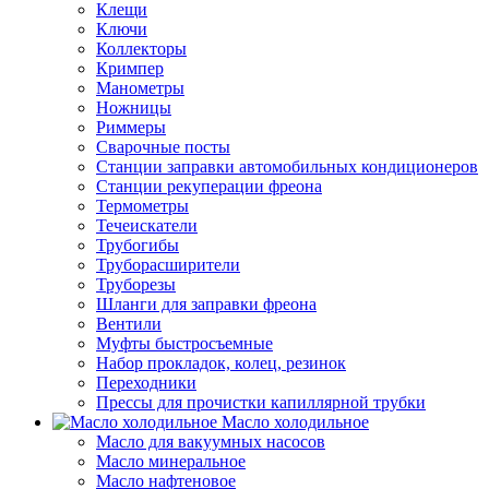
Клещи
Ключи
Коллекторы
Кримпер
Манометры
Ножницы
Риммеры
Сварочные посты
Станции заправки автомобильных кондиционеров
Станции рекуперации фреона
Термометры
Течеискатели
Трубогибы
Труборасширители
Труборезы
Шланги для заправки фреона
Вентили
Муфты быстросъемные
Набор прокладок, колец, резинок
Переходники
Прессы для прочистки капиллярной трубки
Масло холодильное
Масло для вакуумных насосов
Масло минеральное
Масло нафтеновое