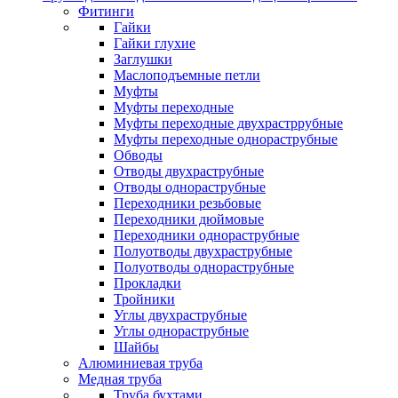
Фитинги
Гайки
Гайки глухие
Заглушки
Маслоподъемные петли
Муфты
Муфты переходные
Муфты переходные двухрастррубные
Муфты переходные однораструбные
Обводы
Отводы двухраструбные
Отводы однораструбные
Переходники резьбовые
Переходники дюймовые
Переходники однораструбные
Полуотводы двухраструбные
Полуотводы однораструбные
Прокладки
Тройники
Углы двухраструбные
Углы однораструбные
Шайбы
Алюминиевая труба
Медная труба
Труба бухтами