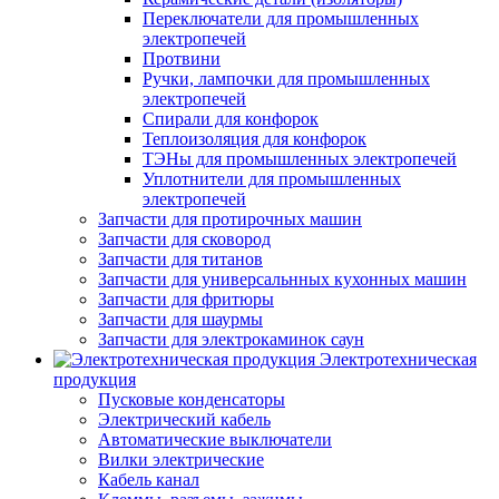
Переключатели для промышленных
электропечей
Протвини
Ручки, лампочки для промышленных
электропечей
Спирали для конфорок
Теплоизоляция для конфорок
ТЭНы для промышленных электропечей
Уплотнители для промышленных
электропечей
Запчасти для протирочных машин
Запчасти для сковород
Запчасти для титанов
Запчасти для универсальнных кухонных машин
Запчасти для фритюры
Запчасти для шаурмы
Запчасти для электрокаминок саун
Электротехническая
продукция
Пусковые конденсаторы
Электрический кабель
Автоматические выключатели
Вилки электрические
Кабель канал