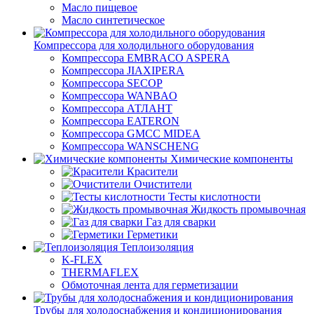
Масло пищевое
Масло синтетическое
Компрессора для холодильного оборудования
Компрессора EMBRACO ASPERA
Компрессора JIAXIPERA
Компрессора SECOP
Компрессора WANBAO
Компрессора АТЛАНТ
Компрессора EATERON
Компрессора GMCC MIDEA
Компрессора WANSCHENG
Химические компоненты
Красители
Очистители
Тесты кислотности
Жидкость промывочная
Газ для сварки
Герметики
Теплоизоляция
K-FLEX
THERMAFLEX
Обмоточная лента для герметизации
Трубы для холодоснабжения и кондиционирования