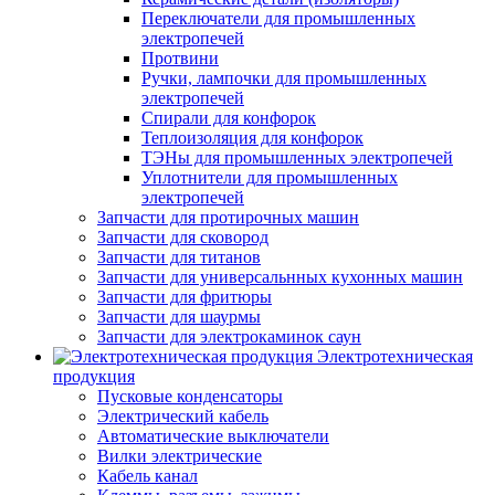
Переключатели для промышленных
электропечей
Протвини
Ручки, лампочки для промышленных
электропечей
Спирали для конфорок
Теплоизоляция для конфорок
ТЭНы для промышленных электропечей
Уплотнители для промышленных
электропечей
Запчасти для протирочных машин
Запчасти для сковород
Запчасти для титанов
Запчасти для универсальнных кухонных машин
Запчасти для фритюры
Запчасти для шаурмы
Запчасти для электрокаминок саун
Электротехническая
продукция
Пусковые конденсаторы
Электрический кабель
Автоматические выключатели
Вилки электрические
Кабель канал