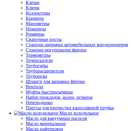
Клещи
Ключи
Коллекторы
Кримпер
Манометры
Ножницы
Риммеры
Сварочные посты
Станции заправки автомобильных кондиционеров
Станции рекуперации фреона
Термометры
Течеискатели
Трубогибы
Труборасширители
Труборезы
Шланги для заправки фреона
Вентили
Муфты быстросъемные
Набор прокладок, колец, резинок
Переходники
Прессы для прочистки капиллярной трубки
Масло холодильное
Масло для вакуумных насосов
Масло минеральное
Масло нафтеновое