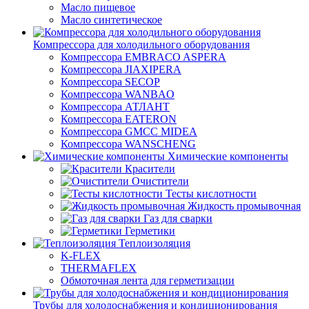
Масло пищевое
Масло синтетическое
Компрессора для холодильного оборудования
Компрессора EMBRACO ASPERA
Компрессора JIAXIPERA
Компрессора SECOP
Компрессора WANBAO
Компрессора АТЛАНТ
Компрессора EATERON
Компрессора GMCC MIDEA
Компрессора WANSCHENG
Химические компоненты
Красители
Очистители
Тесты кислотности
Жидкость промывочная
Газ для сварки
Герметики
Теплоизоляция
K-FLEX
THERMAFLEX
Обмоточная лента для герметизации
Трубы для холодоснабжения и кондиционирования