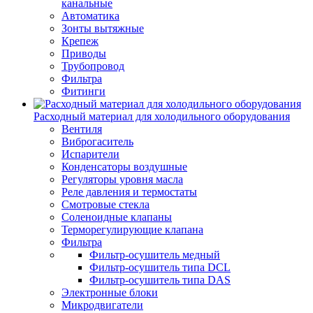
канальные
Автоматика
Зонты вытяжные
Крепеж
Приводы
Трубопровод
Фильтра
Фитинги
Расходный материал для холодильного оборудования
Вентиля
Виброгаситель
Испарители
Конденсаторы воздушные
Регуляторы уровня масла
Реле давления и термостаты
Смотровые стекла
Соленоидные клапаны
Терморегулирующие клапана
Фильтра
Фильтр-осушитель медный
Фильтр-осушитель типа DCL
Фильтр-осушитель типа DAS
Электронные блоки
Микродвигатели