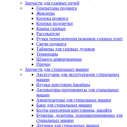
Запчасти для газовых печей
Генераторы поджига
Жиклеры
Кнопка розжига
Кнопки подсветки
Краны газовые
Рассекатели
Ручки переключения режимов газовых плит
Свечи поджига
Таймеры для газовых духовок
Термопары
Шланги армированные
Прочее
Запчасти для стиральных машин
Аксессуары для эксплуатации стиральных
машин
Втулки крестовин барабана
Активаторы,противовесы для стиральных
машин
Амортизаторы для стиральных машин
Баки для стиральных машин
Болты крепления крестовины, шкифта
Бункеры, дозаторы, порошкоприемники для
стиральных машин
Датчики для стиральных машин