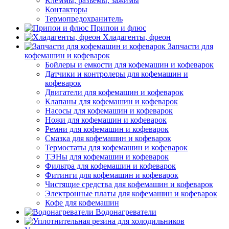
Клеммы, разъемы, зажимы
Контакторы
Термопредохранитель
Припои и флюс
Хладагенты, фреон
Запчасти для
кофемашин и кофеварок
Бойлеры и емкости для кофемашин и кофеварок
Датчики и контролеры для кофемашин и
кофеварок
Двигатели для кофемашин и кофеварок
Клапаны для кофемашин и кофеварок
Насосы для кофемашин и кофеварок
Ножи для кофемашин и кофеварок
Ремни для кофемашин и кофеварок
Смазка для кофемашин и кофеварок
Термостаты для кофемашин и кофеварок
ТЭНы для кофемашин и кофеварок
Фильтра для кофемашин и кофеварок
Фитинги для кофемашин и кофеварок
Чистящие средства для кофемашин и кофеварок
Электронные платы для кофемашин и кофеварок
Кофе для кофемашин
Водонагреватели