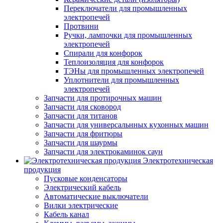
Переключатели для промышленных
электропечей
Протвини
Ручки, лампочки для промышленных
электропечей
Спирали для конфорок
Теплоизоляция для конфорок
ТЭНы для промышленных электропечей
Уплотнители для промышленных
электропечей
Запчасти для протирочных машин
Запчасти для сковород
Запчасти для титанов
Запчасти для универсальнных кухонных машин
Запчасти для фритюры
Запчасти для шаурмы
Запчасти для электрокаминок саун
Электротехническая
продукция
Пусковые конденсаторы
Электрический кабель
Автоматические выключатели
Вилки электрические
Кабель канал