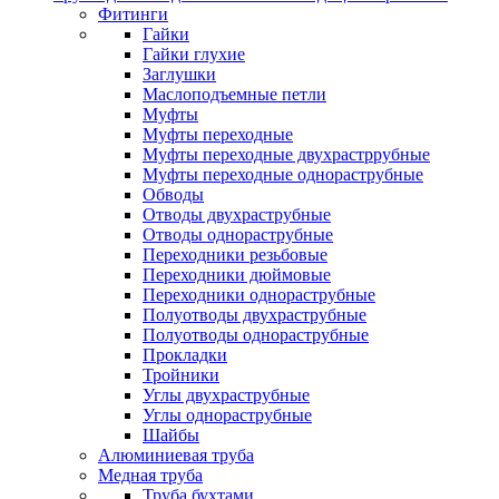
Фитинги
Гайки
Гайки глухие
Заглушки
Маслоподъемные петли
Муфты
Муфты переходные
Муфты переходные двухрастррубные
Муфты переходные однораструбные
Обводы
Отводы двухраструбные
Отводы однораструбные
Переходники резьбовые
Переходники дюймовые
Переходники однораструбные
Полуотводы двухраструбные
Полуотводы однораструбные
Прокладки
Тройники
Углы двухраструбные
Углы однораструбные
Шайбы
Алюминиевая труба
Медная труба
Труба бухтами