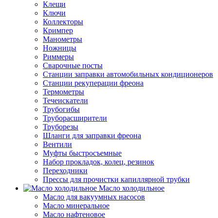
Клещи
Ключи
Коллекторы
Кримпер
Манометры
Ножницы
Риммеры
Сварочные посты
Станции заправки автомобильных кондиционеров
Станции рекуперации фреона
Термометры
Течеискатели
Трубогибы
Труборасширители
Труборезы
Шланги для заправки фреона
Вентили
Муфты быстросъемные
Набор прокладок, колец, резинок
Переходники
Прессы для прочистки капиллярной трубки
Масло холодильное
Масло для вакуумных насосов
Масло минеральное
Масло нафтеновое