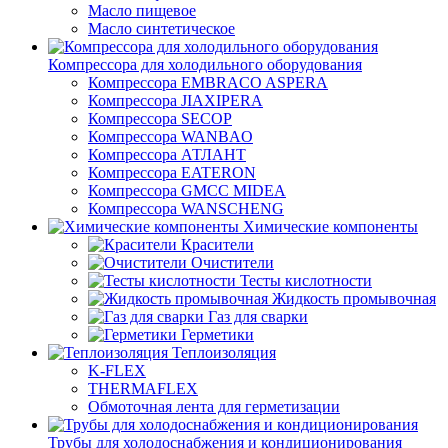
Масло пищевое
Масло синтетическое
Компрессора для холодильного оборудования
Компрессора EMBRACO ASPERA
Компрессора JIAXIPERA
Компрессора SECOP
Компрессора WANBAO
Компрессора АТЛАНТ
Компрессора EATERON
Компрессора GMCC MIDEA
Компрессора WANSCHENG
Химические компоненты
Красители
Очистители
Тесты кислотности
Жидкость промывочная
Газ для сварки
Герметики
Теплоизоляция
K-FLEX
THERMAFLEX
Обмоточная лента для герметизации
Трубы для холодоснабжения и кондиционирования