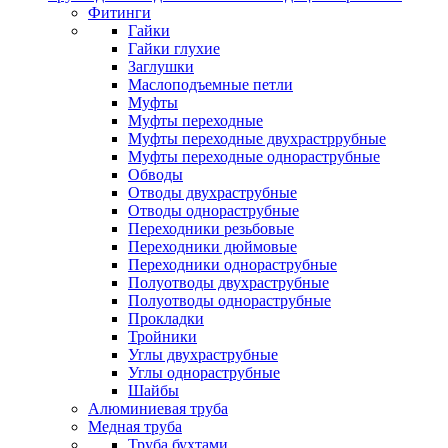
Фитинги
Гайки
Гайки глухие
Заглушки
Маслоподъемные петли
Муфты
Муфты переходные
Муфты переходные двухрастррубные
Муфты переходные однораструбные
Обводы
Отводы двухраструбные
Отводы однораструбные
Переходники резьбовые
Переходники дюймовые
Переходники однораструбные
Полуотводы двухраструбные
Полуотводы однораструбные
Прокладки
Тройники
Углы двухраструбные
Углы однораструбные
Шайбы
Алюминиевая труба
Медная труба
Труба бухтами