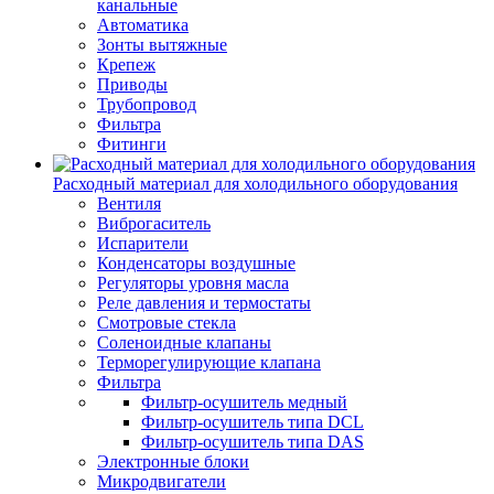
канальные
Автоматика
Зонты вытяжные
Крепеж
Приводы
Трубопровод
Фильтра
Фитинги
Расходный материал для холодильного оборудования
Вентиля
Виброгаситель
Испарители
Конденсаторы воздушные
Регуляторы уровня масла
Реле давления и термостаты
Смотровые стекла
Соленоидные клапаны
Терморегулирующие клапана
Фильтра
Фильтр-осушитель медный
Фильтр-осушитель типа DCL
Фильтр-осушитель типа DAS
Электронные блоки
Микродвигатели