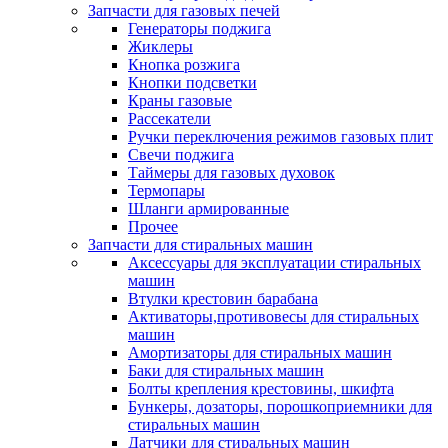
Запчасти для газовых печей
Генераторы поджига
Жиклеры
Кнопка розжига
Кнопки подсветки
Краны газовые
Рассекатели
Ручки переключения режимов газовых плит
Свечи поджига
Таймеры для газовых духовок
Термопары
Шланги армированные
Прочее
Запчасти для стиральных машин
Аксессуары для эксплуатации стиральных
машин
Втулки крестовин барабана
Активаторы,противовесы для стиральных
машин
Амортизаторы для стиральных машин
Баки для стиральных машин
Болты крепления крестовины, шкифта
Бункеры, дозаторы, порошкоприемники для
стиральных машин
Датчики для стиральных машин