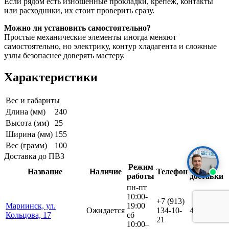
Если рядом есть изношенные прокладки, крепеж, контакты
или расходники, их стоит проверить сразу.
Можно ли установить самостоятельно?
Простые механические элементы иногда меняют
самостоятельно, но электрику, контур хладагента и сложные
узлы безопаснее доверять мастеру.
Характеристики
Вес и габариты
Длина (мм)
240
Высота (мм)
25
Ширина (мм)
155
Вес (грамм)
100
Доставка до ПВЗ
Режим
Срок
Название
Наличие
Телефон
работы
доставки
пн-пт
10:00-
+7 (913)
Мариинск, ул.
19:00
Ожидается
134-10-
4 дня
Кольцова, 17
сб
21
10:00–