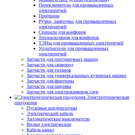
Переключатели для промышленных
электропечей
Протвини
Ручки, лампочки для промышленных
электропечей
Спирали для конфорок
Теплоизоляция для конфорок
ТЭНы для промышленных электропечей
Уплотнители для промышленных
электропечей
Запчасти для протирочных машин
Запчасти для сковород
Запчасти для титанов
Запчасти для универсальнных кухонных машин
Запчасти для фритюры
Запчасти для шаурмы
Запчасти для электрокаминок саун
Электротехническая
продукция
Пусковые конденсаторы
Электрический кабель
Автоматические выключатели
Вилки электрические
Кабель канал