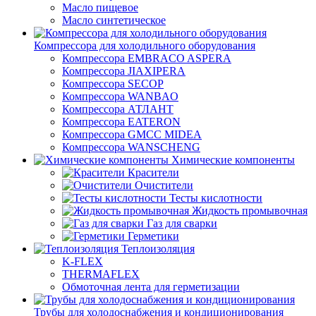
Масло пищевое
Масло синтетическое
Компрессора для холодильного оборудования
Компрессора EMBRACO ASPERA
Компрессора JIAXIPERA
Компрессора SECOP
Компрессора WANBAO
Компрессора АТЛАНТ
Компрессора EATERON
Компрессора GMCC MIDEA
Компрессора WANSCHENG
Химические компоненты
Красители
Очистители
Тесты кислотности
Жидкость промывочная
Газ для сварки
Герметики
Теплоизоляция
K-FLEX
THERMAFLEX
Обмоточная лента для герметизации
Трубы для холодоснабжения и кондиционирования