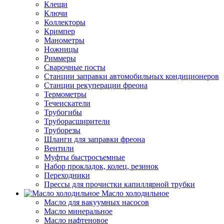
Клещи
Ключи
Коллекторы
Кримпер
Манометры
Ножницы
Риммеры
Сварочные посты
Станции заправки автомобильных кондиционеров
Станции рекуперации фреона
Термометры
Течеискатели
Трубогибы
Труборасширители
Труборезы
Шланги для заправки фреона
Вентили
Муфты быстросъемные
Набор прокладок, колец, резинок
Переходники
Прессы для прочистки капиллярной трубки
Масло холодильное
Масло для вакуумных насосов
Масло минеральное
Масло нафтеновое