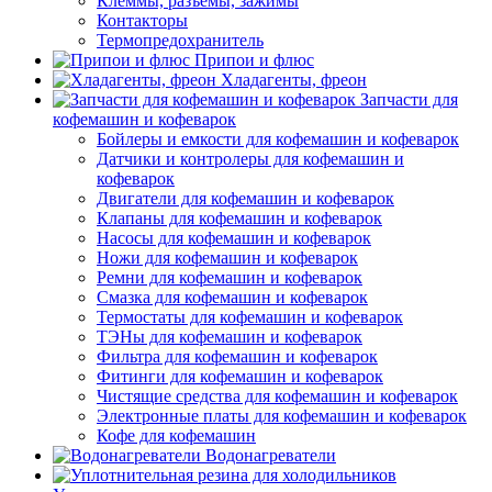
Клеммы, разъемы, зажимы
Контакторы
Термопредохранитель
Припои и флюс
Хладагенты, фреон
Запчасти для
кофемашин и кофеварок
Бойлеры и емкости для кофемашин и кофеварок
Датчики и контролеры для кофемашин и
кофеварок
Двигатели для кофемашин и кофеварок
Клапаны для кофемашин и кофеварок
Насосы для кофемашин и кофеварок
Ножи для кофемашин и кофеварок
Ремни для кофемашин и кофеварок
Смазка для кофемашин и кофеварок
Термостаты для кофемашин и кофеварок
ТЭНы для кофемашин и кофеварок
Фильтра для кофемашин и кофеварок
Фитинги для кофемашин и кофеварок
Чистящие средства для кофемашин и кофеварок
Электронные платы для кофемашин и кофеварок
Кофе для кофемашин
Водонагреватели