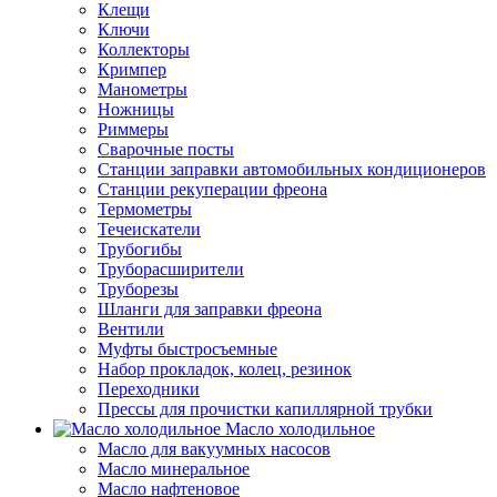
Клещи
Ключи
Коллекторы
Кримпер
Манометры
Ножницы
Риммеры
Сварочные посты
Станции заправки автомобильных кондиционеров
Станции рекуперации фреона
Термометры
Течеискатели
Трубогибы
Труборасширители
Труборезы
Шланги для заправки фреона
Вентили
Муфты быстросъемные
Набор прокладок, колец, резинок
Переходники
Прессы для прочистки капиллярной трубки
Масло холодильное
Масло для вакуумных насосов
Масло минеральное
Масло нафтеновое