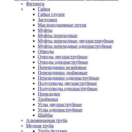
Фитинги
Гайки
Гайки глухие
Заглушки
Маслоподъемные петли
Муфты
Муфты переходные
Муфты переходные двухрастррубные
Муфты переходные однораструбные
Обводы
Отводы двухраструбные
Отводы однораструбные
Переходники резьбовые
Переходники дюймовые
Переходники однораструбные
Полуотводы двухраструбные
Полуотводы однораструбные
Прокладки
Тройники
Углы двухраструбные
Углы однораструбные
Шайбы
Алюминиевая труба
Медная труба
Труба бухтами