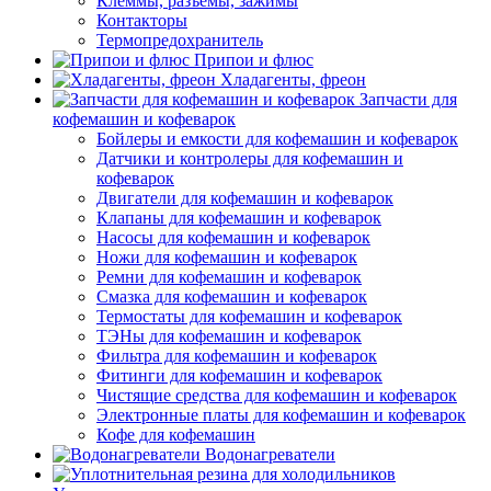
Клеммы, разъемы, зажимы
Контакторы
Термопредохранитель
Припои и флюс
Хладагенты, фреон
Запчасти для
кофемашин и кофеварок
Бойлеры и емкости для кофемашин и кофеварок
Датчики и контролеры для кофемашин и
кофеварок
Двигатели для кофемашин и кофеварок
Клапаны для кофемашин и кофеварок
Насосы для кофемашин и кофеварок
Ножи для кофемашин и кофеварок
Ремни для кофемашин и кофеварок
Смазка для кофемашин и кофеварок
Термостаты для кофемашин и кофеварок
ТЭНы для кофемашин и кофеварок
Фильтра для кофемашин и кофеварок
Фитинги для кофемашин и кофеварок
Чистящие средства для кофемашин и кофеварок
Электронные платы для кофемашин и кофеварок
Кофе для кофемашин
Водонагреватели