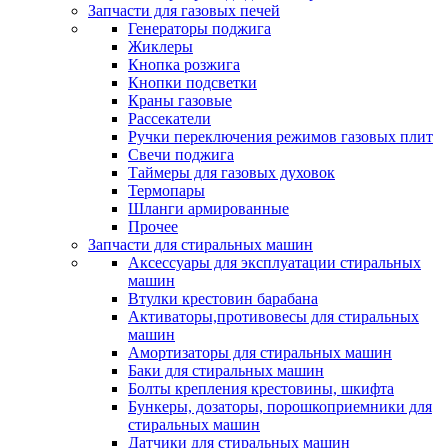
Запчасти для газовых печей
Генераторы поджига
Жиклеры
Кнопка розжига
Кнопки подсветки
Краны газовые
Рассекатели
Ручки переключения режимов газовых плит
Свечи поджига
Таймеры для газовых духовок
Термопары
Шланги армированные
Прочее
Запчасти для стиральных машин
Аксессуары для эксплуатации стиральных
машин
Втулки крестовин барабана
Активаторы,противовесы для стиральных
машин
Амортизаторы для стиральных машин
Баки для стиральных машин
Болты крепления крестовины, шкифта
Бункеры, дозаторы, порошкоприемники для
стиральных машин
Датчики для стиральных машин