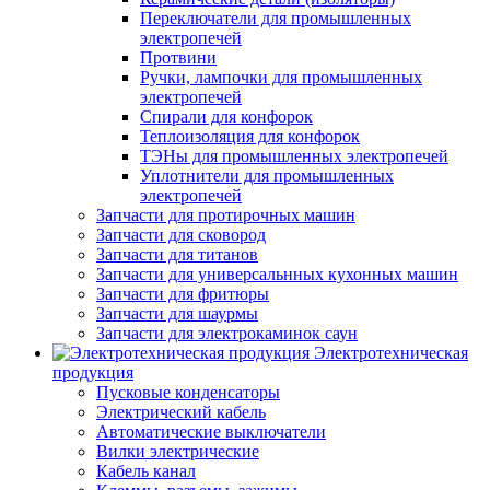
Переключатели для промышленных
электропечей
Протвини
Ручки, лампочки для промышленных
электропечей
Спирали для конфорок
Теплоизоляция для конфорок
ТЭНы для промышленных электропечей
Уплотнители для промышленных
электропечей
Запчасти для протирочных машин
Запчасти для сковород
Запчасти для титанов
Запчасти для универсальнных кухонных машин
Запчасти для фритюры
Запчасти для шаурмы
Запчасти для электрокаминок саун
Электротехническая
продукция
Пусковые конденсаторы
Электрический кабель
Автоматические выключатели
Вилки электрические
Кабель канал