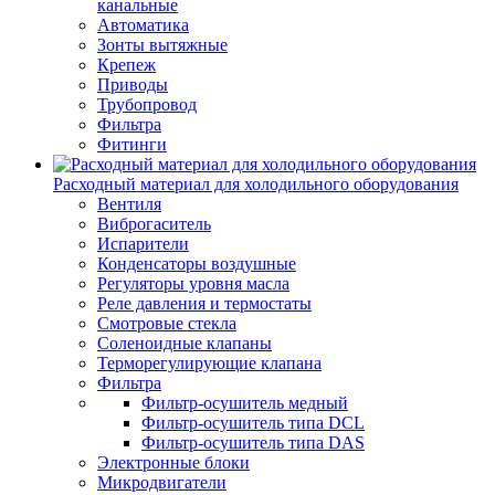
канальные
Автоматика
Зонты вытяжные
Крепеж
Приводы
Трубопровод
Фильтра
Фитинги
Расходный материал для холодильного оборудования
Вентиля
Виброгаситель
Испарители
Конденсаторы воздушные
Регуляторы уровня масла
Реле давления и термостаты
Смотровые стекла
Соленоидные клапаны
Терморегулирующие клапана
Фильтра
Фильтр-осушитель медный
Фильтр-осушитель типа DCL
Фильтр-осушитель типа DAS
Электронные блоки
Микродвигатели