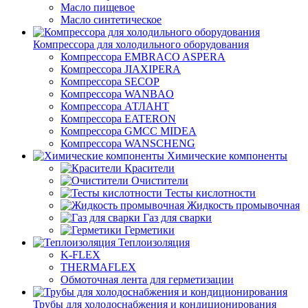
Масло пищевое
Масло синтетическое
Компрессора для холодильного оборудования
Компрессора EMBRACO ASPERA
Компрессора JIAXIPERA
Компрессора SECOP
Компрессора WANBAO
Компрессора АТЛАНТ
Компрессора EATERON
Компрессора GMCC MIDEA
Компрессора WANSCHENG
Химические компоненты
Красители
Очистители
Тесты кислотности
Жидкость промывочная
Газ для сварки
Герметики
Теплоизоляция
K-FLEX
THERMAFLEX
Обмоточная лента для герметизации
Трубы для холодоснабжения и кондиционирования