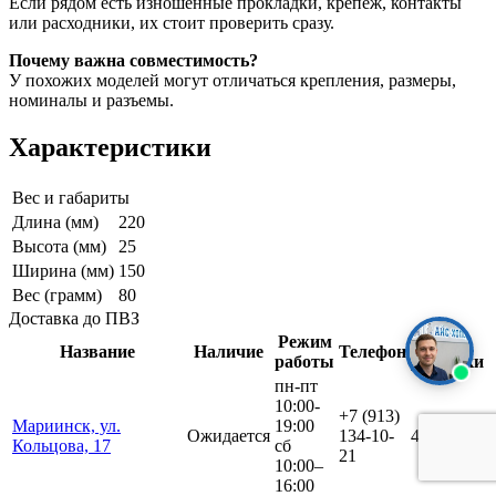
Если рядом есть изношенные прокладки, крепеж, контакты
или расходники, их стоит проверить сразу.
Почему важна совместимость?
У похожих моделей могут отличаться крепления, размеры,
номиналы и разъемы.
Характеристики
Вес и габариты
Длина (мм)
220
Высота (мм)
25
Ширина (мм)
150
Вес (грамм)
80
Доставка до ПВЗ
Режим
Срок
Название
Наличие
Телефон
работы
доставки
пн-пт
10:00-
+7 (913)
Мариинск, ул.
19:00
Ожидается
134-10-
4 дня
Кольцова, 17
сб
21
10:00–
16:00