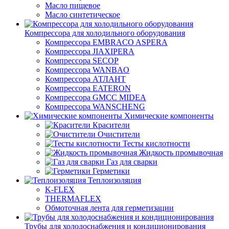
Масло пищевое
Масло синтетическое
Компрессора для холодильного оборудования
Компрессора EMBRACO ASPERA
Компрессора JIAXIPERA
Компрессора SECOP
Компрессора WANBAO
Компрессора АТЛАНТ
Компрессора EATERON
Компрессора GMCC MIDEA
Компрессора WANSCHENG
Химические компоненты
Красители
Очистители
Тесты кислотности
Жидкость промывочная
Газ для сварки
Герметики
Теплоизоляция
K-FLEX
THERMAFLEX
Обмоточная лента для герметизации
Трубы для холодоснабжения и кондиционирования