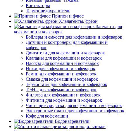
Клеммы, разъемы, зажимы
Контакторы
Термопредохранитель
Припои и флюс
Хладагенты, фреон
Запчасти для
кофемашин и кофеварок
Бойлеры и емкости для кофемашин и кофеварок
Датчики и контролеры для кофемашин и
кофеварок
Двигатели для кофемашин и кофеварок
Клапаны для кофемашин и кофеварок
Насосы для кофемашин и кофеварок
Ножи для кофемашин и кофеварок
Ремни для кофемашин и кофеварок
Смазка для кофемашин и кофеварок
Термостаты для кофемашин и кофеварок
ТЭНы для кофемашин и кофеварок
Фильтра для кофемашин и кофеварок
Фитинги для кофемашин и кофеварок
Чистящие средства для кофемашин и кофеварок
Электронные платы для кофемашин и кофеварок
Кофе для кофемашин
Водонагреватели