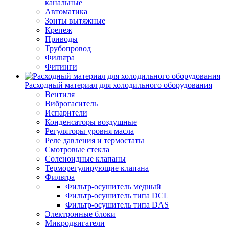
канальные
Автоматика
Зонты вытяжные
Крепеж
Приводы
Трубопровод
Фильтра
Фитинги
Расходный материал для холодильного оборудования
Вентиля
Виброгаситель
Испарители
Конденсаторы воздушные
Регуляторы уровня масла
Реле давления и термостаты
Смотровые стекла
Соленоидные клапаны
Терморегулирующие клапана
Фильтра
Фильтр-осушитель медный
Фильтр-осушитель типа DCL
Фильтр-осушитель типа DAS
Электронные блоки
Микродвигатели