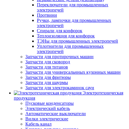
Переключатели для промышленных
электропечей
Протвини
Ручки, лампочки для промышленных
электропечей
Спирали для конфорок
Теплоизоляция для конфорок
ТЭНы для промышленных электропечей
Уплотнители для промышленных
электропечей
Запчасти для протирочных машин
Запчасти для сковород
Запчасти для титанов
Запчасти для универсальнных кухонных машин
Запчасти для фритюры
Запчасти для шаурмы
Запчасти для электрокаминок саун
Электротехническая
продукция
Пусковые конденсаторы
Электрический кабель
Автоматические выключатели
Вилки электрические
Кабель канал