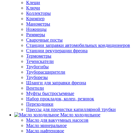
Клещи
Ключи
Коллекторы
Кримпер
Манометры
Ножницы
Риммеры
Сварочные посты
Станции заправки автомобильных кондиционеров
Станции рекуперации фреона
Термометры
Течеискатели
Трубогибы
Труборасширители
Труборезы
Шланги для заправки фреона
Вентили
Муфты быстросъемные
Набор прокладок, колец, резинок
Переходники
Прессы для прочистки капиллярной трубки
Масло холодильное
Масло для вакуумных насосов
Масло минеральное
Масло нафтеновое