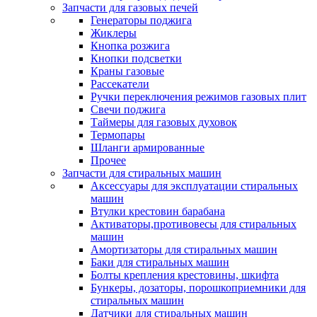
Запчасти для газовых печей
Генераторы поджига
Жиклеры
Кнопка розжига
Кнопки подсветки
Краны газовые
Рассекатели
Ручки переключения режимов газовых плит
Свечи поджига
Таймеры для газовых духовок
Термопары
Шланги армированные
Прочее
Запчасти для стиральных машин
Аксессуары для эксплуатации стиральных
машин
Втулки крестовин барабана
Активаторы,противовесы для стиральных
машин
Амортизаторы для стиральных машин
Баки для стиральных машин
Болты крепления крестовины, шкифта
Бункеры, дозаторы, порошкоприемники для
стиральных машин
Датчики для стиральных машин