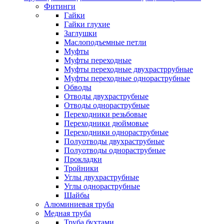
Фитинги
Гайки
Гайки глухие
Заглушки
Маслоподъемные петли
Муфты
Муфты переходные
Муфты переходные двухрастррубные
Муфты переходные однораструбные
Обводы
Отводы двухраструбные
Отводы однораструбные
Переходники резьбовые
Переходники дюймовые
Переходники однораструбные
Полуотводы двухраструбные
Полуотводы однораструбные
Прокладки
Тройники
Углы двухраструбные
Углы однораструбные
Шайбы
Алюминиевая труба
Медная труба
Труба бухтами