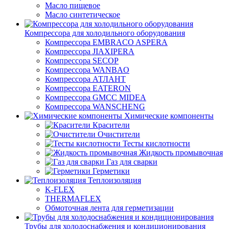
Масло пищевое
Масло синтетическое
Компрессора для холодильного оборудования
Компрессора EMBRACO ASPERA
Компрессора JIAXIPERA
Компрессора SECOP
Компрессора WANBAO
Компрессора АТЛАНТ
Компрессора EATERON
Компрессора GMCC MIDEA
Компрессора WANSCHENG
Химические компоненты
Красители
Очистители
Тесты кислотности
Жидкость промывочная
Газ для сварки
Герметики
Теплоизоляция
K-FLEX
THERMAFLEX
Обмоточная лента для герметизации
Трубы для холодоснабжения и кондиционирования