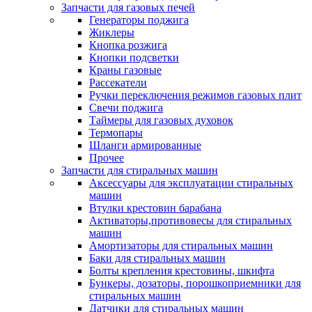
Запчасти для газовых печей
Генераторы поджига
Жиклеры
Кнопка розжига
Кнопки подсветки
Краны газовые
Рассекатели
Ручки переключения режимов газовых плит
Свечи поджига
Таймеры для газовых духовок
Термопары
Шланги армированные
Прочее
Запчасти для стиральных машин
Аксессуары для эксплуатации стиральных
машин
Втулки крестовин барабана
Активаторы,противовесы для стиральных
машин
Амортизаторы для стиральных машин
Баки для стиральных машин
Болты крепления крестовины, шкифта
Бункеры, дозаторы, порошкоприемники для
стиральных машин
Датчики для стиральных машин