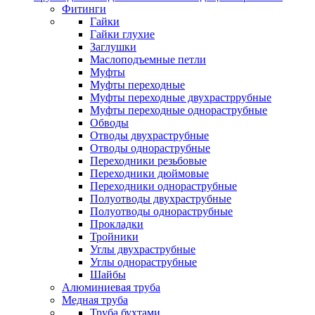
Фитинги
Гайки
Гайки глухие
Заглушки
Маслоподъемные петли
Муфты
Муфты переходные
Муфты переходные двухрастррубные
Муфты переходные однораструбные
Обводы
Отводы двухраструбные
Отводы однораструбные
Переходники резьбовые
Переходники дюймовые
Переходники однораструбные
Полуотводы двухраструбные
Полуотводы однораструбные
Прокладки
Тройники
Углы двухраструбные
Углы однораструбные
Шайбы
Алюминиевая труба
Медная труба
Труба бухтами