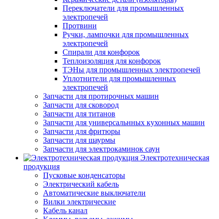
Переключатели для промышленных
электропечей
Протвини
Ручки, лампочки для промышленных
электропечей
Спирали для конфорок
Теплоизоляция для конфорок
ТЭНы для промышленных электропечей
Уплотнители для промышленных
электропечей
Запчасти для протирочных машин
Запчасти для сковород
Запчасти для титанов
Запчасти для универсальнных кухонных машин
Запчасти для фритюры
Запчасти для шаурмы
Запчасти для электрокаминок саун
Электротехническая
продукция
Пусковые конденсаторы
Электрический кабель
Автоматические выключатели
Вилки электрические
Кабель канал