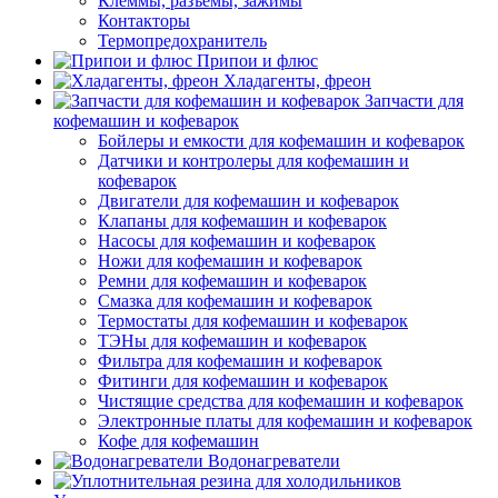
Клеммы, разъемы, зажимы
Контакторы
Термопредохранитель
Припои и флюс
Хладагенты, фреон
Запчасти для
кофемашин и кофеварок
Бойлеры и емкости для кофемашин и кофеварок
Датчики и контролеры для кофемашин и
кофеварок
Двигатели для кофемашин и кофеварок
Клапаны для кофемашин и кофеварок
Насосы для кофемашин и кофеварок
Ножи для кофемашин и кофеварок
Ремни для кофемашин и кофеварок
Смазка для кофемашин и кофеварок
Термостаты для кофемашин и кофеварок
ТЭНы для кофемашин и кофеварок
Фильтра для кофемашин и кофеварок
Фитинги для кофемашин и кофеварок
Чистящие средства для кофемашин и кофеварок
Электронные платы для кофемашин и кофеварок
Кофе для кофемашин
Водонагреватели