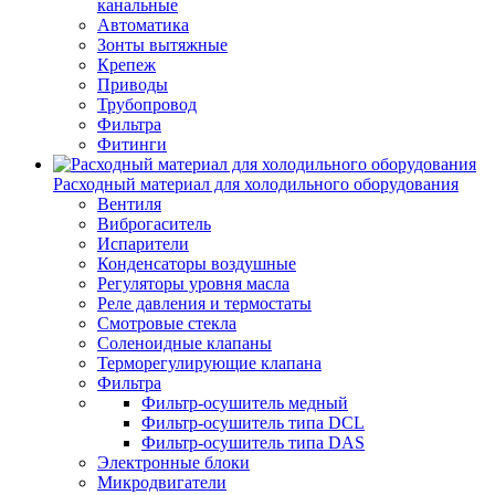
канальные
Автоматика
Зонты вытяжные
Крепеж
Приводы
Трубопровод
Фильтра
Фитинги
Расходный материал для холодильного оборудования
Вентиля
Виброгаситель
Испарители
Конденсаторы воздушные
Регуляторы уровня масла
Реле давления и термостаты
Смотровые стекла
Соленоидные клапаны
Терморегулирующие клапана
Фильтра
Фильтр-осушитель медный
Фильтр-осушитель типа DCL
Фильтр-осушитель типа DAS
Электронные блоки
Микродвигатели