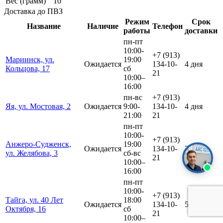
Вес (грамм)
10
Доставка до ПВЗ
Режим
Срок
Название
Наличие
Телефон
работы
доставки
пн-пт
10:00-
+7 (913)
Мариинск, ул.
19:00
Ожидается
134-10-
4 дня
Кольцова, 17
сб
21
10:00–
16:00
пн-вс
+7 (913)
Яя, ул. Мостовая, 2
Ожидается
9:00-
134-10-
4 дня
21:00
21
пн-пт
10:00-
+7 (913)
Анжеро-Судженск,
19:00
Ожидается
134-10-
3 дня
ул. Желябова, 3
сб-вс
21
10:00–
16:00
пн-пт
10:00-
+7 (913)
Тайга, ул. 40 Лет
18:00
Ожидается
134-10-
5 дней
Октября, 16
сб
21
10:00–