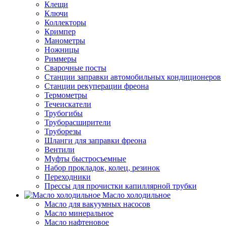
Клещи
Ключи
Коллекторы
Кримпер
Манометры
Ножницы
Риммеры
Сварочные посты
Станции заправки автомобильных кондиционеров
Станции рекуперации фреона
Термометры
Течеискатели
Трубогибы
Труборасширители
Труборезы
Шланги для заправки фреона
Вентили
Муфты быстросъемные
Набор прокладок, колец, резинок
Переходники
Прессы для прочистки капиллярной трубки
Масло холодильное
Масло для вакуумных насосов
Масло минеральное
Масло нафтеновое