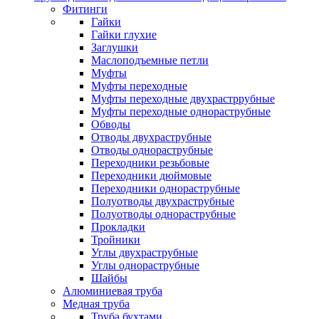
Фитинги
Гайки
Гайки глухие
Заглушки
Маслоподъемные петли
Муфты
Муфты переходные
Муфты переходные двухрастррубные
Муфты переходные однораструбные
Обводы
Отводы двухраструбные
Отводы однораструбные
Переходники резьбовые
Переходники дюймовые
Переходники однораструбные
Полуотводы двухраструбные
Полуотводы однораструбные
Прокладки
Тройники
Углы двухраструбные
Углы однораструбные
Шайбы
Алюминиевая труба
Медная труба
Труба бухтами