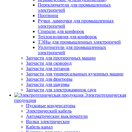
Переключатели для промышленных
электропечей
Протвини
Ручки, лампочки для промышленных
электропечей
Спирали для конфорок
Теплоизоляция для конфорок
ТЭНы для промышленных электропечей
Уплотнители для промышленных
электропечей
Запчасти для протирочных машин
Запчасти для сковород
Запчасти для титанов
Запчасти для универсальнных кухонных машин
Запчасти для фритюры
Запчасти для шаурмы
Запчасти для электрокаминок саун
Электротехническая
продукция
Пусковые конденсаторы
Электрический кабель
Автоматические выключатели
Вилки электрические
Кабель канал