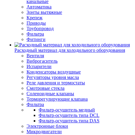
канальные
Автоматика
Зонты вытяжные
Крепеж
Приводы
Трубопровод
Фильтра
Фитинги
Расходный материал для холодильного оборудования
Вентиля
Виброгаситель
Испарители
Конденсаторы воздушные
Регуляторы уровня масла
Реле давления и термостаты
Смотровые стекла
Соленоидные клапаны
Терморегулирующие клапана
Фильтра
Фильтр-осушитель медный
Фильтр-осушитель типа DCL
Фильтр-осушитель типа DAS
Электронные блоки
Микродвигатели