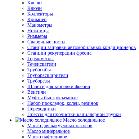
Клещи
Ключи
Коллекторы
Кримпер
Манометры
Ножницы
Риммеры
Сварочные посты
Станции заправки автомобильных кондиционеров
Станции рекуперации фреона
Термометры
Течеискатели
Трубогибы
Труборасширители
Труборезы
Шланги для заправки фреона
Вентили
Муфты быстросъемные
Набор прокладок, колец, резинок
Переходники
Прессы для прочистки капиллярной трубки
Масло холодильное
Масло для вакуумных насосов
Масло минеральное
Масло нафтеновое