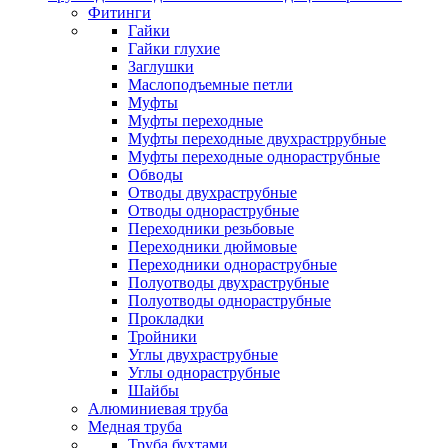
Фитинги
Гайки
Гайки глухие
Заглушки
Маслоподъемные петли
Муфты
Муфты переходные
Муфты переходные двухрастррубные
Муфты переходные однораструбные
Обводы
Отводы двухраструбные
Отводы однораструбные
Переходники резьбовые
Переходники дюймовые
Переходники однораструбные
Полуотводы двухраструбные
Полуотводы однораструбные
Прокладки
Тройники
Углы двухраструбные
Углы однораструбные
Шайбы
Алюминиевая труба
Медная труба
Труба бухтами