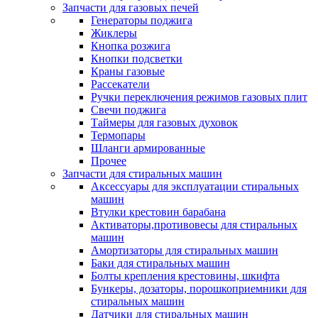
Запчасти для газовых печей
Генераторы поджига
Жиклеры
Кнопка розжига
Кнопки подсветки
Краны газовые
Рассекатели
Ручки переключения режимов газовых плит
Свечи поджига
Таймеры для газовых духовок
Термопары
Шланги армированные
Прочее
Запчасти для стиральных машин
Аксессуары для эксплуатации стиральных
машин
Втулки крестовин барабана
Активаторы,противовесы для стиральных
машин
Амортизаторы для стиральных машин
Баки для стиральных машин
Болты крепления крестовины, шкифта
Бункеры, дозаторы, порошкоприемники для
стиральных машин
Датчики для стиральных машин