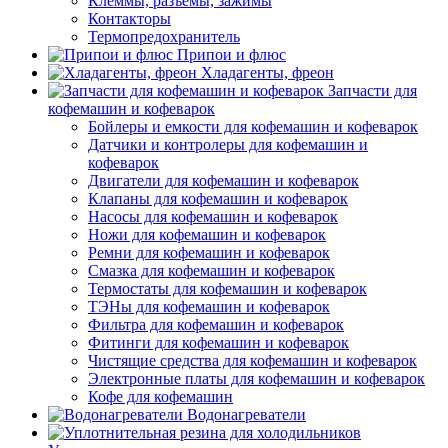
Клеммы, разъемы, зажимы
Контакторы
Термопредохранитель
Припои и флюс
Хладагенты, фреон
Запчасти для
кофемашин и кофеварок
Бойлеры и емкости для кофемашин и кофеварок
Датчики и контролеры для кофемашин и
кофеварок
Двигатели для кофемашин и кофеварок
Клапаны для кофемашин и кофеварок
Насосы для кофемашин и кофеварок
Ножи для кофемашин и кофеварок
Ремни для кофемашин и кофеварок
Смазка для кофемашин и кофеварок
Термостаты для кофемашин и кофеварок
ТЭНы для кофемашин и кофеварок
Фильтра для кофемашин и кофеварок
Фитинги для кофемашин и кофеварок
Чистящие средства для кофемашин и кофеварок
Электронные платы для кофемашин и кофеварок
Кофе для кофемашин
Водонагреватели