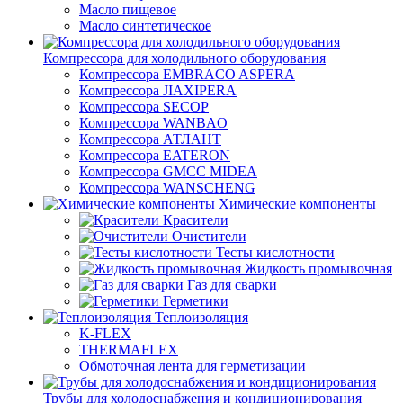
Масло пищевое
Масло синтетическое
Компрессора для холодильного оборудования
Компрессора EMBRACO ASPERA
Компрессора JIAXIPERA
Компрессора SECOP
Компрессора WANBAO
Компрессора АТЛАНТ
Компрессора EATERON
Компрессора GMCC MIDEA
Компрессора WANSCHENG
Химические компоненты
Красители
Очистители
Тесты кислотности
Жидкость промывочная
Газ для сварки
Герметики
Теплоизоляция
K-FLEX
THERMAFLEX
Обмоточная лента для герметизации
Трубы для холодоснабжения и кондиционирования