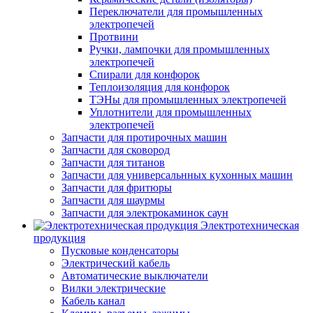
Переключатели для промышленных
электропечей
Протвини
Ручки, лампочки для промышленных
электропечей
Спирали для конфорок
Теплоизоляция для конфорок
ТЭНы для промышленных электропечей
Уплотнители для промышленных
электропечей
Запчасти для протирочных машин
Запчасти для сковород
Запчасти для титанов
Запчасти для универсальнных кухонных машин
Запчасти для фритюры
Запчасти для шаурмы
Запчасти для электрокаминок саун
Электротехническая
продукция
Пусковые конденсаторы
Электрический кабель
Автоматические выключатели
Вилки электрические
Кабель канал