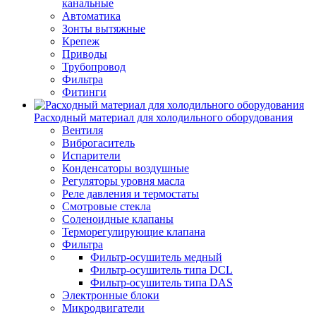
канальные
Автоматика
Зонты вытяжные
Крепеж
Приводы
Трубопровод
Фильтра
Фитинги
Расходный материал для холодильного оборудования
Вентиля
Виброгаситель
Испарители
Конденсаторы воздушные
Регуляторы уровня масла
Реле давления и термостаты
Смотровые стекла
Соленоидные клапаны
Терморегулирующие клапана
Фильтра
Фильтр-осушитель медный
Фильтр-осушитель типа DCL
Фильтр-осушитель типа DAS
Электронные блоки
Микродвигатели