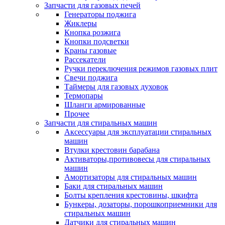
Запчасти для газовых печей
Генераторы поджига
Жиклеры
Кнопка розжига
Кнопки подсветки
Краны газовые
Рассекатели
Ручки переключения режимов газовых плит
Свечи поджига
Таймеры для газовых духовок
Термопары
Шланги армированные
Прочее
Запчасти для стиральных машин
Аксессуары для эксплуатации стиральных
машин
Втулки крестовин барабана
Активаторы,противовесы для стиральных
машин
Амортизаторы для стиральных машин
Баки для стиральных машин
Болты крепления крестовины, шкифта
Бункеры, дозаторы, порошкоприемники для
стиральных машин
Датчики для стиральных машин