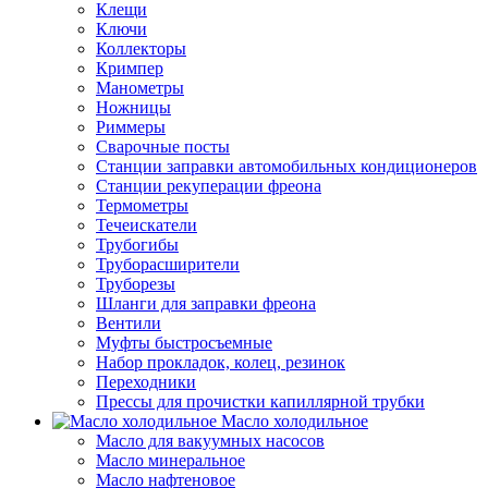
Клещи
Ключи
Коллекторы
Кримпер
Манометры
Ножницы
Риммеры
Сварочные посты
Станции заправки автомобильных кондиционеров
Станции рекуперации фреона
Термометры
Течеискатели
Трубогибы
Труборасширители
Труборезы
Шланги для заправки фреона
Вентили
Муфты быстросъемные
Набор прокладок, колец, резинок
Переходники
Прессы для прочистки капиллярной трубки
Масло холодильное
Масло для вакуумных насосов
Масло минеральное
Масло нафтеновое