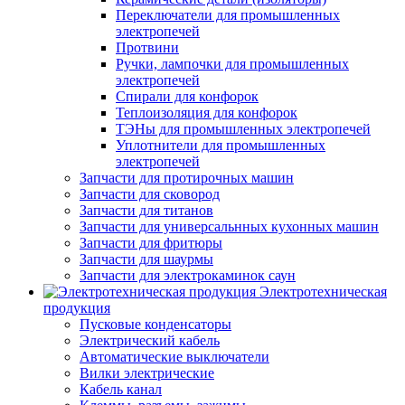
Переключатели для промышленных
электропечей
Протвини
Ручки, лампочки для промышленных
электропечей
Спирали для конфорок
Теплоизоляция для конфорок
ТЭНы для промышленных электропечей
Уплотнители для промышленных
электропечей
Запчасти для протирочных машин
Запчасти для сковород
Запчасти для титанов
Запчасти для универсальнных кухонных машин
Запчасти для фритюры
Запчасти для шаурмы
Запчасти для электрокаминок саун
Электротехническая
продукция
Пусковые конденсаторы
Электрический кабель
Автоматические выключатели
Вилки электрические
Кабель канал