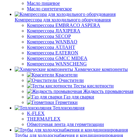
Масло пищевое
Масло синтетическое
Компрессора для холодильного оборудования
Компрессора EMBRACO ASPERA
Компрессора JIAXIPERA
Компрессора SECOP
Компрессора WANBAO
Компрессора АТЛАНТ
Компрессора EATERON
Компрессора GMCC MIDEA
Компрессора WANSCHENG
Химические компоненты
Красители
Очистители
Тесты кислотности
Жидкость промывочная
Газ для сварки
Герметики
Теплоизоляция
K-FLEX
THERMAFLEX
Обмоточная лента для герметизации
Трубы для холодоснабжения и кондиционирования