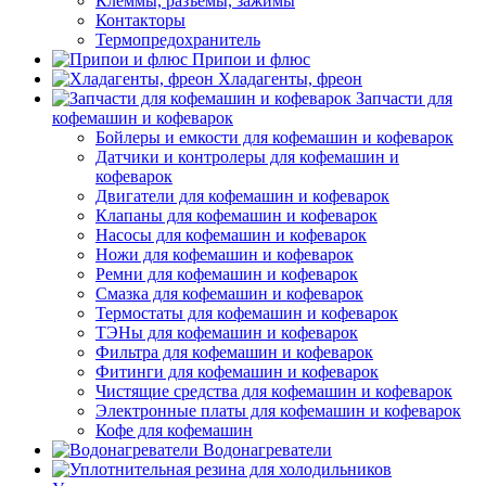
Клеммы, разъемы, зажимы
Контакторы
Термопредохранитель
Припои и флюс
Хладагенты, фреон
Запчасти для
кофемашин и кофеварок
Бойлеры и емкости для кофемашин и кофеварок
Датчики и контролеры для кофемашин и
кофеварок
Двигатели для кофемашин и кофеварок
Клапаны для кофемашин и кофеварок
Насосы для кофемашин и кофеварок
Ножи для кофемашин и кофеварок
Ремни для кофемашин и кофеварок
Смазка для кофемашин и кофеварок
Термостаты для кофемашин и кофеварок
ТЭНы для кофемашин и кофеварок
Фильтра для кофемашин и кофеварок
Фитинги для кофемашин и кофеварок
Чистящие средства для кофемашин и кофеварок
Электронные платы для кофемашин и кофеварок
Кофе для кофемашин
Водонагреватели