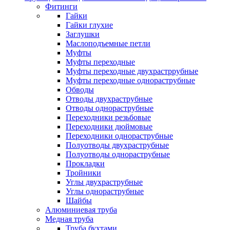
Фитинги
Гайки
Гайки глухие
Заглушки
Маслоподъемные петли
Муфты
Муфты переходные
Муфты переходные двухрастррубные
Муфты переходные однораструбные
Обводы
Отводы двухраструбные
Отводы однораструбные
Переходники резьбовые
Переходники дюймовые
Переходники однораструбные
Полуотводы двухраструбные
Полуотводы однораструбные
Прокладки
Тройники
Углы двухраструбные
Углы однораструбные
Шайбы
Алюминиевая труба
Медная труба
Труба бухтами