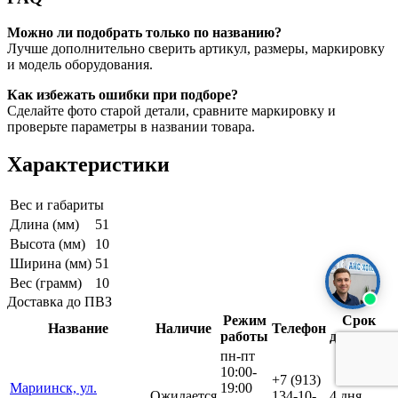
Можно ли подобрать только по названию?
Лучше дополнительно сверить артикул, размеры, маркировку
и модель оборудования.
Как избежать ошибки при подборе?
Сделайте фото старой детали, сравните маркировку и
проверьте параметры в названии товара.
Характеристики
Вес и габариты
Длина (мм)
51
Высота (мм)
10
Ширина (мм)
51
Вес (грамм)
10
Доставка до ПВЗ
Режим
Срок
Название
Наличие
Телефон
работы
доставки
пн-пт
10:00-
+7 (913)
Мариинск, ул.
19:00
Ожидается
134-10-
4 дня