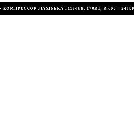
 T1114YB, 170ВТ, R-600 = 2499Р
КОНДИЦИОНЕ