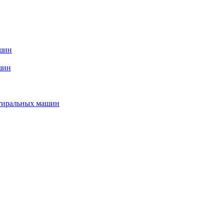
ашин
шин
стиральных машин