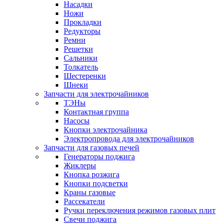
Насадки
Ножи
Прокладки
Редукторы
Ремни
Решетки
Сальники
Толкатель
Шестеренки
Шнеки
Запчасти для электрочайников
ТЭНы
Контактная группа
Насосы
Кнопки электрочайника
Электропровода для электрочайников
Запчасти для газовых печей
Генераторы поджига
Жиклеры
Кнопка розжига
Кнопки подсветки
Краны газовые
Рассекатели
Ручки переключения режимов газовых плит
Свечи поджига