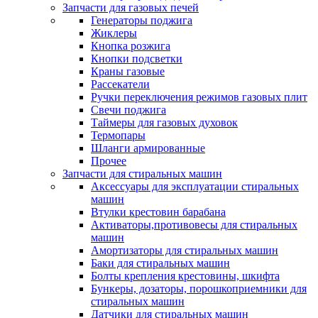
Запчасти для газовых печей
Генераторы поджига
Жиклеры
Кнопка розжига
Кнопки подсветки
Краны газовые
Рассекатели
Ручки переключения режимов газовых плит
Свечи поджига
Таймеры для газовых духовок
Термопары
Шланги армированные
Прочее
Запчасти для стиральных машин
Аксессуары для эксплуатации стиральных
машин
Втулки крестовин барабана
Активаторы,противовесы для стиральных
машин
Амортизаторы для стиральных машин
Баки для стиральных машин
Болты крепления крестовины, шкифта
Бункеры, дозаторы, порошкоприемники для
стиральных машин
Датчики для стиральных машин