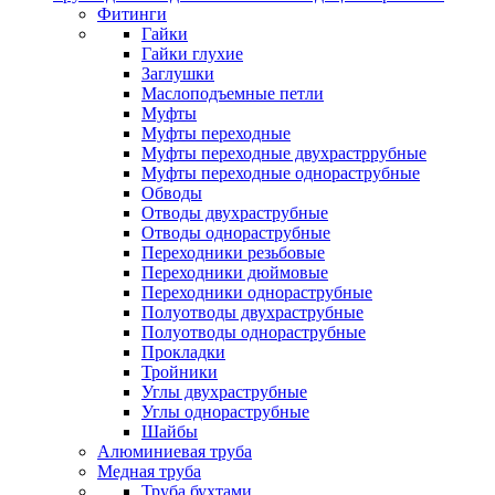
Фитинги
Гайки
Гайки глухие
Заглушки
Маслоподъемные петли
Муфты
Муфты переходные
Муфты переходные двухрастррубные
Муфты переходные однораструбные
Обводы
Отводы двухраструбные
Отводы однораструбные
Переходники резьбовые
Переходники дюймовые
Переходники однораструбные
Полуотводы двухраструбные
Полуотводы однораструбные
Прокладки
Тройники
Углы двухраструбные
Углы однораструбные
Шайбы
Алюминиевая труба
Медная труба
Труба бухтами