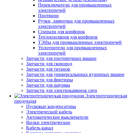
Переключатели для промышленных
электропечей
Протвини
Ручки, лампочки для промышленных
электропечей
Спирали для конфорок
Теплоизоляция для конфорок
ТЭНы для промышленных электропечей
Уплотнители для промышленных
электропечей
Запчасти для протирочных машин
Запчасти для сковород
Запчасти для титанов
Запчасти для универсальнных кухонных машин
Запчасти для фритюры
Запчасти для шаурмы
Запчасти для электрокаминок саун
Электротехническая
продукция
Пусковые конденсаторы
Электрический кабель
Автоматические выключатели
Вилки электрические
Кабель канал