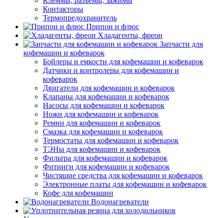
Клеммы, разъемы, зажимы
Контакторы
Термопредохранитель
Припои и флюс
Хладагенты, фреон
Запчасти для
кофемашин и кофеварок
Бойлеры и емкости для кофемашин и кофеварок
Датчики и контролеры для кофемашин и
кофеварок
Двигатели для кофемашин и кофеварок
Клапаны для кофемашин и кофеварок
Насосы для кофемашин и кофеварок
Ножи для кофемашин и кофеварок
Ремни для кофемашин и кофеварок
Смазка для кофемашин и кофеварок
Термостаты для кофемашин и кофеварок
ТЭНы для кофемашин и кофеварок
Фильтра для кофемашин и кофеварок
Фитинги для кофемашин и кофеварок
Чистящие средства для кофемашин и кофеварок
Электронные платы для кофемашин и кофеварок
Кофе для кофемашин
Водонагреватели