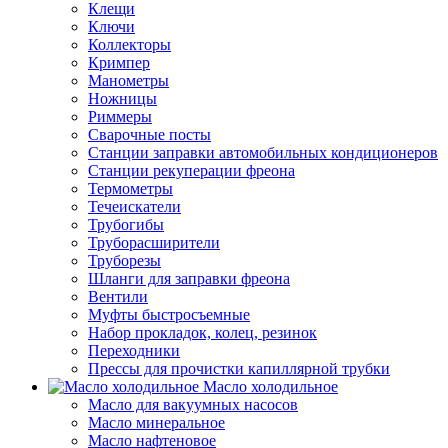
Клещи
Ключи
Коллекторы
Кримпер
Манометры
Ножницы
Риммеры
Сварочные посты
Станции заправки автомобильных кондиционеров
Станции рекуперации фреона
Термометры
Течеискатели
Трубогибы
Труборасширители
Труборезы
Шланги для заправки фреона
Вентили
Муфты быстросъемные
Набор прокладок, колец, резинок
Переходники
Прессы для прочистки капиллярной трубки
Масло холодильное
Масло для вакуумных насосов
Масло минеральное
Масло нафтеновое