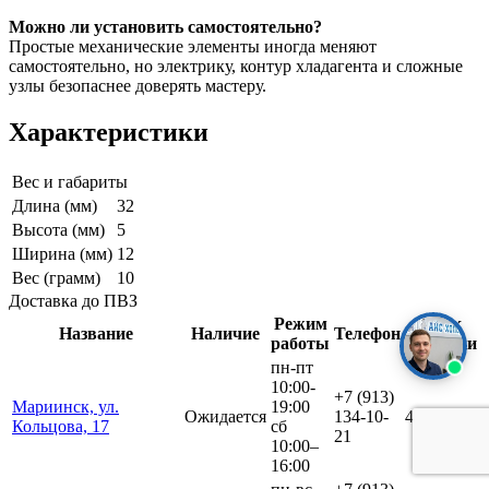
Можно ли установить самостоятельно?
Простые механические элементы иногда меняют
самостоятельно, но электрику, контур хладагента и сложные
узлы безопаснее доверять мастеру.
Характеристики
Вес и габариты
Длина (мм)
32
Высота (мм)
5
Ширина (мм)
12
Вес (грамм)
10
Доставка до ПВЗ
Режим
Срок
Название
Наличие
Телефон
работы
доставки
пн-пт
10:00-
+7 (913)
Мариинск, ул.
19:00
Ожидается
134-10-
4 дня
Кольцова, 17
сб
21
10:00–
16:00