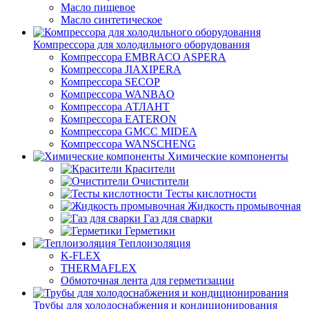
Масло пищевое
Масло синтетическое
Компрессора для холодильного оборудования
Компрессора EMBRACO ASPERA
Компрессора JIAXIPERA
Компрессора SECOP
Компрессора WANBAO
Компрессора АТЛАНТ
Компрессора EATERON
Компрессора GMCC MIDEA
Компрессора WANSCHENG
Химические компоненты
Красители
Очистители
Тесты кислотности
Жидкость промывочная
Газ для сварки
Герметики
Теплоизоляция
K-FLEX
THERMAFLEX
Обмоточная лента для герметизации
Трубы для холодоснабжения и кондиционирования