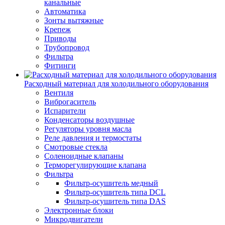
канальные
Автоматика
Зонты вытяжные
Крепеж
Приводы
Трубопровод
Фильтра
Фитинги
Расходный материал для холодильного оборудования
Вентиля
Виброгаситель
Испарители
Конденсаторы воздушные
Регуляторы уровня масла
Реле давления и термостаты
Смотровые стекла
Соленоидные клапаны
Терморегулирующие клапана
Фильтра
Фильтр-осушитель медный
Фильтр-осушитель типа DCL
Фильтр-осушитель типа DAS
Электронные блоки
Микродвигатели