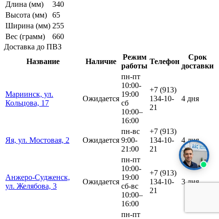
Длина (мм)
340
Высота (мм)
65
Ширина (мм)
255
Вес (грамм)
660
Доставка до ПВЗ
Режим
Срок
Название
Наличие
Телефон
работы
доставки
пн-пт
10:00-
+7 (913)
Мариинск, ул.
19:00
Ожидается
134-10-
4 дня
Кольцова, 17
сб
21
10:00–
16:00
пн-вс
+7 (913)
Яя, ул. Мостовая, 2
Ожидается
9:00-
134-10-
4 дня
21:00
21
пн-пт
10:00-
+7 (913)
Анжеро-Судженск,
19:00
Ожидается
134-10-
3 дня
ул. Желябова, 3
сб-вс
21
10:00–
16:00
пн-пт