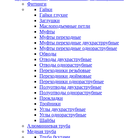
Фитинги
Гайки
Гайки глухие
Заглушки
Маслоподъемные петли
Муфты
Муфты переходные
Муфты переходные двухрастррубные
Муфты переходные однораструбные
Обводы
Отводы двухраструбные
Отводы однораструбные
Переходники резьбовые
Переходники дюймовые
Переходники однораструбные
Полуотводы двухраструбные
Полуотводы однораструбные
Прокладки
Тройники
Углы двухраструбные
Углы однораструбные
Шайбы
Алюминиевая труба
Медная труба
Труба бухтами