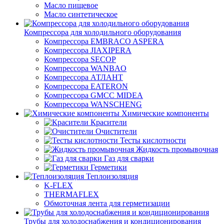
Масло пищевое
Масло синтетическое
Компрессора для холодильного оборудования
Компрессора EMBRACO ASPERA
Компрессора JIAXIPERA
Компрессора SECOP
Компрессора WANBAO
Компрессора АТЛАНТ
Компрессора EATERON
Компрессора GMCC MIDEA
Компрессора WANSCHENG
Химические компоненты
Красители
Очистители
Тесты кислотности
Жидкость промывочная
Газ для сварки
Герметики
Теплоизоляция
K-FLEX
THERMAFLEX
Обмоточная лента для герметизации
Трубы для холодоснабжения и кондиционирования