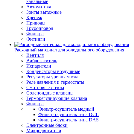
канальные
Автоматика
Зонты вытяжные
Крепеж
Приводы
Трубопровод
Фильтра
Фитинги
Расходный материал для холодильного оборудования
Вентиля
Виброгаситель
Испарители
Конденсаторы воздушные
Регуляторы уровня масла
Реле давления и термостаты
Смотровые стекла
Соленоидные клапаны
Терморегулирующие клапана
Фильтра
Фильтр-осушитель медный
Фильтр-осушитель типа DCL
Фильтр-осушитель типа DAS
Электронные блоки
Микродвигатели