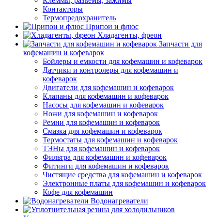
Клеммы, разъемы, зажимы
Контакторы
Термопредохранитель
Припои и флюс
Хладагенты, фреон
Запчасти для
кофемашин и кофеварок
Бойлеры и емкости для кофемашин и кофеварок
Датчики и контролеры для кофемашин и
кофеварок
Двигатели для кофемашин и кофеварок
Клапаны для кофемашин и кофеварок
Насосы для кофемашин и кофеварок
Ножи для кофемашин и кофеварок
Ремни для кофемашин и кофеварок
Смазка для кофемашин и кофеварок
Термостаты для кофемашин и кофеварок
ТЭНы для кофемашин и кофеварок
Фильтра для кофемашин и кофеварок
Фитинги для кофемашин и кофеварок
Чистящие средства для кофемашин и кофеварок
Электронные платы для кофемашин и кофеварок
Кофе для кофемашин
Водонагреватели