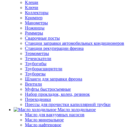
Клещи
Ключи
Коллекторы
Кримпер
Манометры
Ножницы
Риммеры
Сварочные посты
Станции заправки автомобильных кондиционеров
Станции рекуперации фреона
Термометры
Течеискатели
Трубогибы
Труборасширители
Труборезы
Шланги для заправки фреона
Вентили
Муфты быстросъемные
Набор прокладок, колец, резинок
Переходники
Прессы для прочистки капиллярной трубки
Масло холодильное
Масло для вакуумных насосов
Масло минеральное
Масло нафтеновое