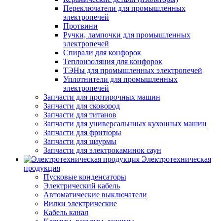
Переключатели для промышленных
электропечей
Протвини
Ручки, лампочки для промышленных
электропечей
Спирали для конфорок
Теплоизоляция для конфорок
ТЭНы для промышленных электропечей
Уплотнители для промышленных
электропечей
Запчасти для протирочных машин
Запчасти для сковород
Запчасти для титанов
Запчасти для универсальнных кухонных машин
Запчасти для фритюры
Запчасти для шаурмы
Запчасти для электрокаминок саун
Электротехническая
продукция
Пусковые конденсаторы
Электрический кабель
Автоматические выключатели
Вилки электрические
Кабель канал