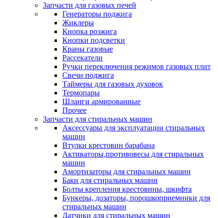
Запчасти для газовых печей
Генераторы поджига
Жиклеры
Кнопка розжига
Кнопки подсветки
Краны газовые
Рассекатели
Ручки переключения режимов газовых плит
Свечи поджига
Таймеры для газовых духовок
Термопары
Шланги армированные
Прочее
Запчасти для стиральных машин
Аксессуары для эксплуатации стиральных
машин
Втулки крестовин барабана
Активаторы,противовесы для стиральных
машин
Амортизаторы для стиральных машин
Баки для стиральных машин
Болты крепления крестовины, шкифта
Бункеры, дозаторы, порошкоприемники для
стиральных машин
Датчики для стиральных машин