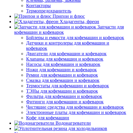
Клеммы, разъемы, зажимы
Контакторы
Термопредохранитель
Припои и флюс
Хладагенты, фреон
Запчасти для
кофемашин и кофеварок
Бойлеры и емкости для кофемашин и кофеварок
Датчики и контролеры для кофемашин и
кофеварок
Двигатели для кофемашин и кофеварок
Клапаны для кофемашин и кофеварок
Насосы для кофемашин и кофеварок
Ножи для кофемашин и кофеварок
Ремни для кофемашин и кофеварок
Смазка для кофемашин и кофеварок
Термостаты для кофемашин и кофеварок
ТЭНы для кофемашин и кофеварок
Фильтра для кофемашин и кофеварок
Фитинги для кофемашин и кофеварок
Чистящие средства для кофемашин и кофеварок
Электронные платы для кофемашин и кофеварок
Кофе для кофемашин
Водонагреватели