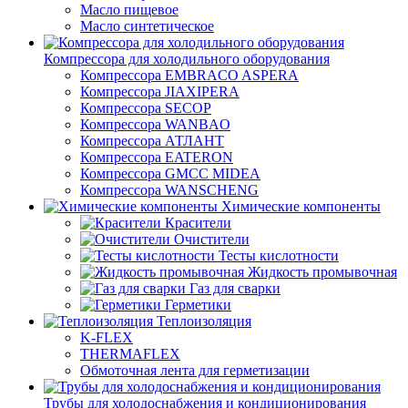
Масло пищевое
Масло синтетическое
Компрессора для холодильного оборудования
Компрессора EMBRACO ASPERA
Компрессора JIAXIPERA
Компрессора SECOP
Компрессора WANBAO
Компрессора АТЛАНТ
Компрессора EATERON
Компрессора GMCC MIDEA
Компрессора WANSCHENG
Химические компоненты
Красители
Очистители
Тесты кислотности
Жидкость промывочная
Газ для сварки
Герметики
Теплоизоляция
K-FLEX
THERMAFLEX
Обмоточная лента для герметизации
Трубы для холодоснабжения и кондиционирования