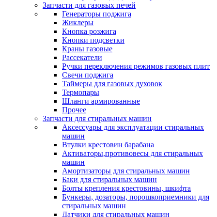
Запчасти для газовых печей
Генераторы поджига
Жиклеры
Кнопка розжига
Кнопки подсветки
Краны газовые
Рассекатели
Ручки переключения режимов газовых плит
Свечи поджига
Таймеры для газовых духовок
Термопары
Шланги армированные
Прочее
Запчасти для стиральных машин
Аксессуары для эксплуатации стиральных
машин
Втулки крестовин барабана
Активаторы,противовесы для стиральных
машин
Амортизаторы для стиральных машин
Баки для стиральных машин
Болты крепления крестовины, шкифта
Бункеры, дозаторы, порошкоприемники для
стиральных машин
Датчики для стиральных машин