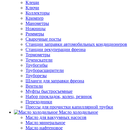
Клещи
Ключи
Коллекторы
Кримпер
Манометры
Ножницы
Риммеры
Сварочные посты
Станции заправки автомобильных кондиционеров
Станции рекуперации фреона
Термометры
Течеискатели
Трубогибы
Труборасширители
Труборезы
Шланги для заправки фреона
Вентили
Муфты быстросъемные
Набор прокладок, колец, резинок
Переходники
Прессы для прочистки капиллярной трубки
Масло холодильное
Масло для вакуумных насосов
Масло минеральное
Масло нафтеновое