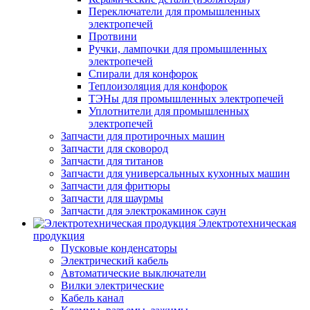
Переключатели для промышленных
электропечей
Протвини
Ручки, лампочки для промышленных
электропечей
Спирали для конфорок
Теплоизоляция для конфорок
ТЭНы для промышленных электропечей
Уплотнители для промышленных
электропечей
Запчасти для протирочных машин
Запчасти для сковород
Запчасти для титанов
Запчасти для универсальнных кухонных машин
Запчасти для фритюры
Запчасти для шаурмы
Запчасти для электрокаминок саун
Электротехническая
продукция
Пусковые конденсаторы
Электрический кабель
Автоматические выключатели
Вилки электрические
Кабель канал