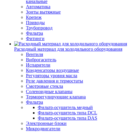
канальные
Автоматика
Зонты вытяжные
Крепеж
Приводы
Трубопровод
Фильтра
Фитинги
Расходный материал для холодильного оборудования
Вентиля
Виброгаситель
Испарители
Конденсаторы воздушные
Регуляторы уровня масла
Реле давления и термостаты
Смотровые стекла
Соленоидные клапаны
Терморегулирующие клапана
Фильтра
Фильтр-осушитель медный
Фильтр-осушитель типа DCL
Фильтр-осушитель типа DAS
Электронные блоки
Микродвигатели