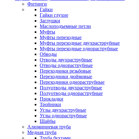
Фитинги
Гайки
Гайки глухие
Заглушки
Маслоподъемные петли
Муфты
Муфты переходные
Муфты переходные двухрастррубные
Муфты переходные однораструбные
Обводы
Отводы двухраструбные
Отводы однораструбные
Переходники резьбовые
Переходники дюймовые
Переходники однораструбные
Полуотводы двухраструбные
Полуотводы однораструбные
Прокладки
Тройники
Углы двухраструбные
Углы однораструбные
Шайбы
Алюминиевая труба
Медная труба
Труба бухтами