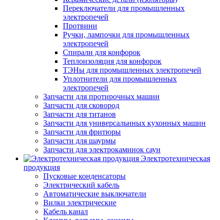
Переключатели для промышленных
электропечей
Протвини
Ручки, лампочки для промышленных
электропечей
Спирали для конфорок
Теплоизоляция для конфорок
ТЭНы для промышленных электропечей
Уплотнители для промышленных
электропечей
Запчасти для протирочных машин
Запчасти для сковород
Запчасти для титанов
Запчасти для универсальнных кухонных машин
Запчасти для фритюры
Запчасти для шаурмы
Запчасти для электрокаминок саун
Электротехническая
продукция
Пусковые конденсаторы
Электрический кабель
Автоматические выключатели
Вилки электрические
Кабель канал