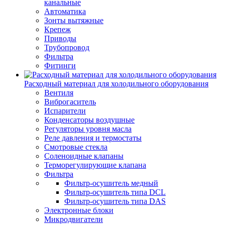
канальные
Автоматика
Зонты вытяжные
Крепеж
Приводы
Трубопровод
Фильтра
Фитинги
Расходный материал для холодильного оборудования
Вентиля
Виброгаситель
Испарители
Конденсаторы воздушные
Регуляторы уровня масла
Реле давления и термостаты
Смотровые стекла
Соленоидные клапаны
Терморегулирующие клапана
Фильтра
Фильтр-осушитель медный
Фильтр-осушитель типа DCL
Фильтр-осушитель типа DAS
Электронные блоки
Микродвигатели