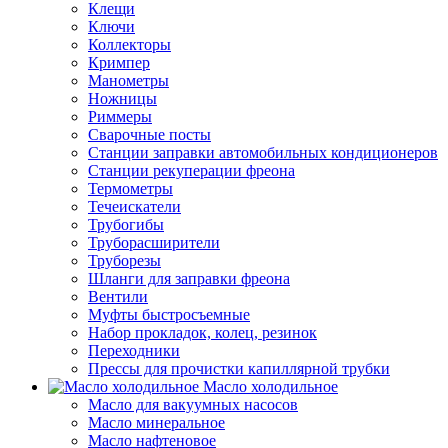
Клещи
Ключи
Коллекторы
Кримпер
Манометры
Ножницы
Риммеры
Сварочные посты
Станции заправки автомобильных кондиционеров
Станции рекуперации фреона
Термометры
Течеискатели
Трубогибы
Труборасширители
Труборезы
Шланги для заправки фреона
Вентили
Муфты быстросъемные
Набор прокладок, колец, резинок
Переходники
Прессы для прочистки капиллярной трубки
Масло холодильное
Масло для вакуумных насосов
Масло минеральное
Масло нафтеновое