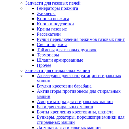
Запчасти для газовых печей
Генераторы поджига
Жиклеры
Кнопка розжига
Кнопки подсветки
Краны газовые
Рассекатели
Ручки переключения режимов газовых плит
Свечи поджига
Таймеры для газовых духовок
Термопары
Шланги армированные
Прочее
Запчасти для стиральных машин
Аксессуары для эксплуатации стиральных
машин
Втулки крестовин барабана
Активаторы,противовесы для стиральных
машин
Амортизаторы для стиральных машин
Баки для стиральных машин
Болты крепления крестовины, шкифта
Бункеры, дозаторы, порошкоприемники для
стиральных машин
Датчики для стиральных машин