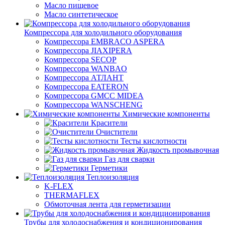
Масло пищевое
Масло синтетическое
Компрессора для холодильного оборудования
Компрессора EMBRACO ASPERA
Компрессора JIAXIPERA
Компрессора SECOP
Компрессора WANBAO
Компрессора АТЛАНТ
Компрессора EATERON
Компрессора GMCC MIDEA
Компрессора WANSCHENG
Химические компоненты
Красители
Очистители
Тесты кислотности
Жидкость промывочная
Газ для сварки
Герметики
Теплоизоляция
K-FLEX
THERMAFLEX
Обмоточная лента для герметизации
Трубы для холодоснабжения и кондиционирования