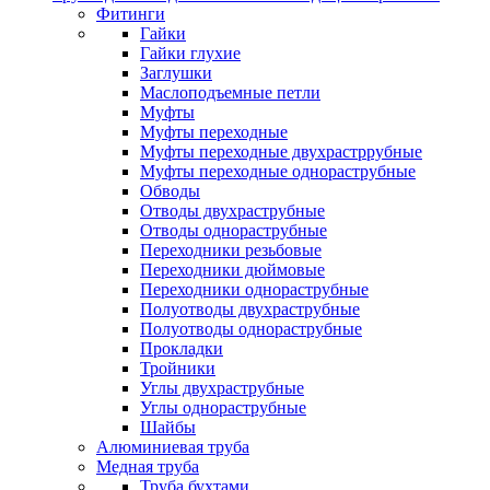
Фитинги
Гайки
Гайки глухие
Заглушки
Маслоподъемные петли
Муфты
Муфты переходные
Муфты переходные двухрастррубные
Муфты переходные однораструбные
Обводы
Отводы двухраструбные
Отводы однораструбные
Переходники резьбовые
Переходники дюймовые
Переходники однораструбные
Полуотводы двухраструбные
Полуотводы однораструбные
Прокладки
Тройники
Углы двухраструбные
Углы однораструбные
Шайбы
Алюминиевая труба
Медная труба
Труба бухтами