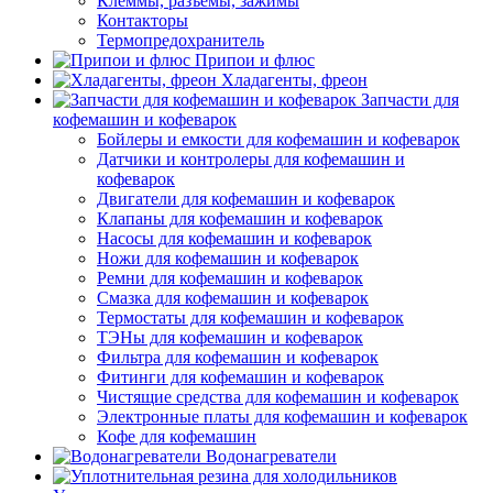
Клеммы, разъемы, зажимы
Контакторы
Термопредохранитель
Припои и флюс
Хладагенты, фреон
Запчасти для
кофемашин и кофеварок
Бойлеры и емкости для кофемашин и кофеварок
Датчики и контролеры для кофемашин и
кофеварок
Двигатели для кофемашин и кофеварок
Клапаны для кофемашин и кофеварок
Насосы для кофемашин и кофеварок
Ножи для кофемашин и кофеварок
Ремни для кофемашин и кофеварок
Смазка для кофемашин и кофеварок
Термостаты для кофемашин и кофеварок
ТЭНы для кофемашин и кофеварок
Фильтра для кофемашин и кофеварок
Фитинги для кофемашин и кофеварок
Чистящие средства для кофемашин и кофеварок
Электронные платы для кофемашин и кофеварок
Кофе для кофемашин
Водонагреватели