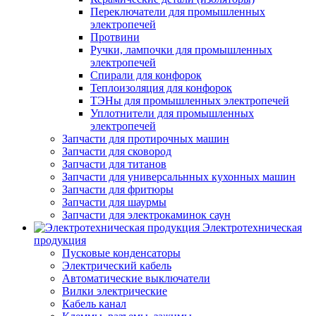
Переключатели для промышленных
электропечей
Протвини
Ручки, лампочки для промышленных
электропечей
Спирали для конфорок
Теплоизоляция для конфорок
ТЭНы для промышленных электропечей
Уплотнители для промышленных
электропечей
Запчасти для протирочных машин
Запчасти для сковород
Запчасти для титанов
Запчасти для универсальнных кухонных машин
Запчасти для фритюры
Запчасти для шаурмы
Запчасти для электрокаминок саун
Электротехническая
продукция
Пусковые конденсаторы
Электрический кабель
Автоматические выключатели
Вилки электрические
Кабель канал