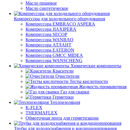
Масло пищевое
Масло синтетическое
Компрессора для холодильного оборудования
Компрессора EMBRACO ASPERA
Компрессора JIAXIPERA
Компрессора SECOP
Компрессора WANBAO
Компрессора АТЛАНТ
Компрессора EATERON
Компрессора GMCC MIDEA
Компрессора WANSCHENG
Химические компоненты
Красители
Очистители
Тесты кислотности
Жидкость промывочная
Газ для сварки
Герметики
Теплоизоляция
K-FLEX
THERMAFLEX
Обмоточная лента для герметизации
Трубы для холодоснабжения и кондиционирования