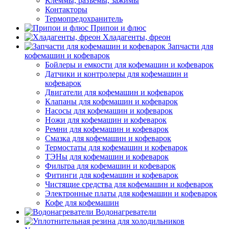
Клеммы, разъемы, зажимы
Контакторы
Термопредохранитель
Припои и флюс
Хладагенты, фреон
Запчасти для
кофемашин и кофеварок
Бойлеры и емкости для кофемашин и кофеварок
Датчики и контролеры для кофемашин и
кофеварок
Двигатели для кофемашин и кофеварок
Клапаны для кофемашин и кофеварок
Насосы для кофемашин и кофеварок
Ножи для кофемашин и кофеварок
Ремни для кофемашин и кофеварок
Смазка для кофемашин и кофеварок
Термостаты для кофемашин и кофеварок
ТЭНы для кофемашин и кофеварок
Фильтра для кофемашин и кофеварок
Фитинги для кофемашин и кофеварок
Чистящие средства для кофемашин и кофеварок
Электронные платы для кофемашин и кофеварок
Кофе для кофемашин
Водонагреватели