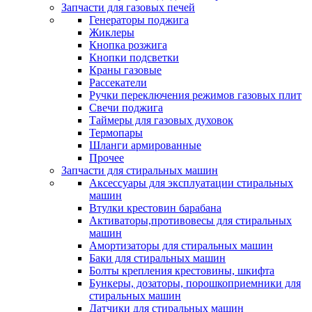
Запчасти для газовых печей
Генераторы поджига
Жиклеры
Кнопка розжига
Кнопки подсветки
Краны газовые
Рассекатели
Ручки переключения режимов газовых плит
Свечи поджига
Таймеры для газовых духовок
Термопары
Шланги армированные
Прочее
Запчасти для стиральных машин
Аксессуары для эксплуатации стиральных
машин
Втулки крестовин барабана
Активаторы,противовесы для стиральных
машин
Амортизаторы для стиральных машин
Баки для стиральных машин
Болты крепления крестовины, шкифта
Бункеры, дозаторы, порошкоприемники для
стиральных машин
Датчики для стиральных машин