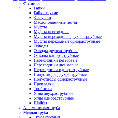
Фитинги
Гайки
Гайки глухие
Заглушки
Маслоподъемные петли
Муфты
Муфты переходные
Муфты переходные двухрастррубные
Муфты переходные однораструбные
Обводы
Отводы двухраструбные
Отводы однораструбные
Переходники резьбовые
Переходники дюймовые
Переходники однораструбные
Полуотводы двухраструбные
Полуотводы однораструбные
Прокладки
Тройники
Углы двухраструбные
Углы однораструбные
Шайбы
Алюминиевая труба
Медная труба
Труба бухтами