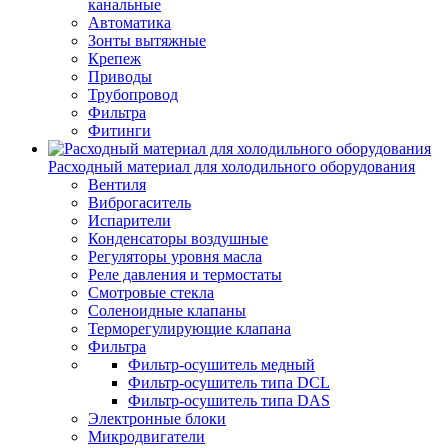
канальные
Автоматика
Зонты вытяжные
Крепеж
Приводы
Трубопровод
Фильтра
Фитинги
Расходный материал для холодильного оборудования
Вентиля
Виброгаситель
Испарители
Конденсаторы воздушные
Регуляторы уровня масла
Реле давления и термостаты
Смотровые стекла
Соленоидные клапаны
Терморегулирующие клапана
Фильтра
Фильтр-осушитель медный
Фильтр-осушитель типа DCL
Фильтр-осушитель типа DAS
Электронные блоки
Микродвигатели