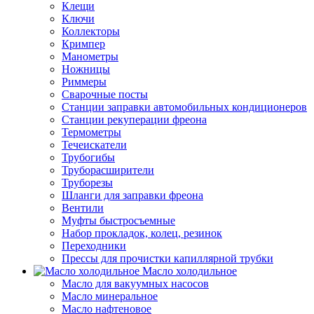
Клещи
Ключи
Коллекторы
Кримпер
Манометры
Ножницы
Риммеры
Сварочные посты
Станции заправки автомобильных кондиционеров
Станции рекуперации фреона
Термометры
Течеискатели
Трубогибы
Труборасширители
Труборезы
Шланги для заправки фреона
Вентили
Муфты быстросъемные
Набор прокладок, колец, резинок
Переходники
Прессы для прочистки капиллярной трубки
Масло холодильное
Масло для вакуумных насосов
Масло минеральное
Масло нафтеновое