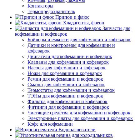
Клеммы, разъемы, зажимы
Контакторы
Термопредохранитель
Припои и флюс
Хладагенты, фреон
Запчасти для
кофемашин и кофеварок
Бойлеры и емкости для кофемашин и кофеварок
Датчики и контролеры для кофемашин и
кофеварок
Двигатели для кофемашин и кофеварок
Клапаны для кофемашин и кофеварок
Насосы для кофемашин и кофеварок
Ножи для кофемашин и кофеварок
Ремни для кофемашин и кофеварок
Смазка для кофемашин и кофеварок
Термостаты для кофемашин и кофеварок
ТЭНы для кофемашин и кофеварок
Фильтра для кофемашин и кофеварок
Фитинги для кофемашин и кофеварок
Чистящие средства для кофемашин и кофеварок
Электронные платы для кофемашин и кофеварок
Кофе для кофемашин
Водонагреватели