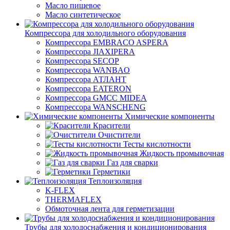
Масло пищевое
Масло синтетическое
Компрессора для холодильного оборудования
Компрессора EMBRACO ASPERA
Компрессора JIAXIPERA
Компрессора SECOP
Компрессора WANBAO
Компрессора АТЛАНТ
Компрессора EATERON
Компрессора GMCC MIDEA
Компрессора WANSCHENG
Химические компоненты
Красители
Очистители
Тесты кислотности
Жидкость промывочная
Газ для сварки
Герметики
Теплоизоляция
K-FLEX
THERMAFLEX
Обмоточная лента для герметизации
Трубы для холодоснабжения и кондиционирования