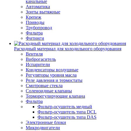
канальные
Автоматика
Зонты вытяжные
Крепеж
Приводы
Трубопровод
Фильтра
Фитинги
Расходный материал для холодильного оборудования
Вентиля
Виброгаситель
Испарители
Конденсаторы воздушные
Регуляторы уровня масла
Реле давления и термостаты
Смотровые стекла
Соленоидные клапаны
Терморегулирующие клапана
Фильтра
Фильтр-осушитель медный
Фильтр-осушитель типа DCL
Фильтр-осушитель типа DAS
Электронные блоки
Микродвигатели