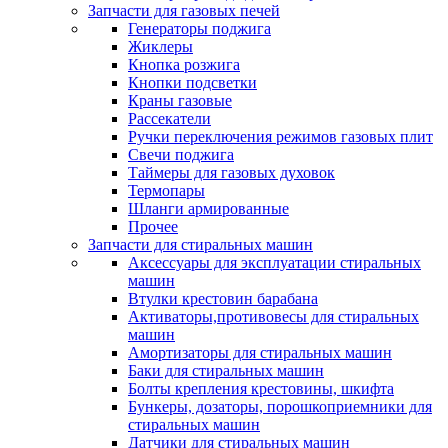
Запчасти для газовых печей
Генераторы поджига
Жиклеры
Кнопка розжига
Кнопки подсветки
Краны газовые
Рассекатели
Ручки переключения режимов газовых плит
Свечи поджига
Таймеры для газовых духовок
Термопары
Шланги армированные
Прочее
Запчасти для стиральных машин
Аксессуары для эксплуатации стиральных
машин
Втулки крестовин барабана
Активаторы,противовесы для стиральных
машин
Амортизаторы для стиральных машин
Баки для стиральных машин
Болты крепления крестовины, шкифта
Бункеры, дозаторы, порошкоприемники для
стиральных машин
Датчики для стиральных машин