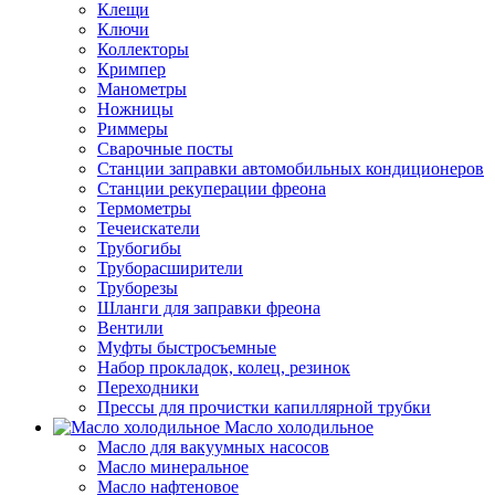
Клещи
Ключи
Коллекторы
Кримпер
Манометры
Ножницы
Риммеры
Сварочные посты
Станции заправки автомобильных кондиционеров
Станции рекуперации фреона
Термометры
Течеискатели
Трубогибы
Труборасширители
Труборезы
Шланги для заправки фреона
Вентили
Муфты быстросъемные
Набор прокладок, колец, резинок
Переходники
Прессы для прочистки капиллярной трубки
Масло холодильное
Масло для вакуумных насосов
Масло минеральное
Масло нафтеновое