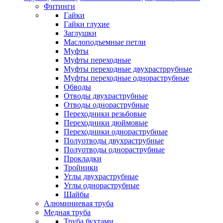
Фитинги
Гайки
Гайки глухие
Заглушки
Маслоподъемные петли
Муфты
Муфты переходные
Муфты переходные двухрастррубные
Муфты переходные однораструбные
Обводы
Отводы двухраструбные
Отводы однораструбные
Переходники резьбовые
Переходники дюймовые
Переходники однораструбные
Полуотводы двухраструбные
Полуотводы однораструбные
Прокладки
Тройники
Углы двухраструбные
Углы однораструбные
Шайбы
Алюминиевая труба
Медная труба
Труба бухтами