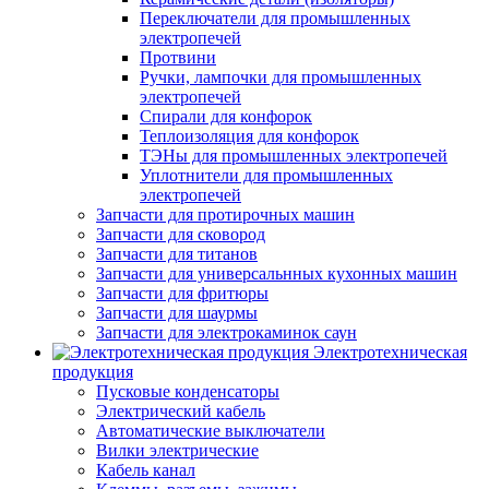
Переключатели для промышленных
электропечей
Протвини
Ручки, лампочки для промышленных
электропечей
Спирали для конфорок
Теплоизоляция для конфорок
ТЭНы для промышленных электропечей
Уплотнители для промышленных
электропечей
Запчасти для протирочных машин
Запчасти для сковород
Запчасти для титанов
Запчасти для универсальнных кухонных машин
Запчасти для фритюры
Запчасти для шаурмы
Запчасти для электрокаминок саун
Электротехническая
продукция
Пусковые конденсаторы
Электрический кабель
Автоматические выключатели
Вилки электрические
Кабель канал