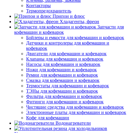
Клеммы, разъемы, зажимы
Контакторы
Термопредохранитель
Припои и флюс
Хладагенты, фреон
Запчасти для
кофемашин и кофеварок
Бойлеры и емкости для кофемашин и кофеварок
Датчики и контролеры для кофемашин и
кофеварок
Двигатели для кофемашин и кофеварок
Клапаны для кофемашин и кофеварок
Насосы для кофемашин и кофеварок
Ножи для кофемашин и кофеварок
Ремни для кофемашин и кофеварок
Смазка для кофемашин и кофеварок
Термостаты для кофемашин и кофеварок
ТЭНы для кофемашин и кофеварок
Фильтра для кофемашин и кофеварок
Фитинги для кофемашин и кофеварок
Чистящие средства для кофемашин и кофеварок
Электронные платы для кофемашин и кофеварок
Кофе для кофемашин
Водонагреватели