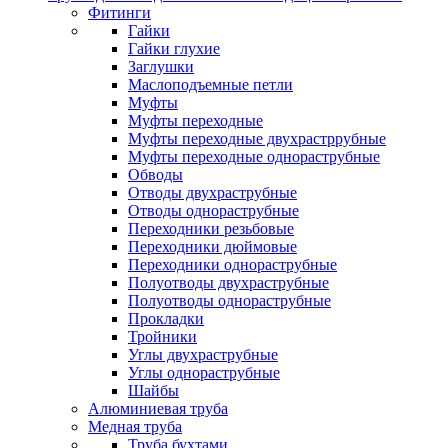
Фитинги
Гайки
Гайки глухие
Заглушки
Маслоподъемные петли
Муфты
Муфты переходные
Муфты переходные двухрастррубные
Муфты переходные однораструбные
Обводы
Отводы двухраструбные
Отводы однораструбные
Переходники резьбовые
Переходники дюймовые
Переходники однораструбные
Полуотводы двухраструбные
Полуотводы однораструбные
Прокладки
Тройники
Углы двухраструбные
Углы однораструбные
Шайбы
Алюминиевая труба
Медная труба
Труба бухтами