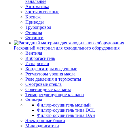
канальные
Автоматика
Зонты вытяжные
Крепеж
Приводы
Трубопровод
Фильтра
Фитинги
Расходный материал для холодильного оборудования
Вентиля
Виброгаситель
Испарители
Конденсаторы воздушные
Регуляторы уровня масла
Реле давления и термостаты
Смотровые стекла
Соленоидные клапаны
Терморегулирующие клапана
Фильтра
Фильтр-осушитель медный
Фильтр-осушитель типа DCL
Фильтр-осушитель типа DAS
Электронные блоки
Микродвигатели