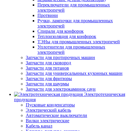
Переключатели для промышленных
электропечей
Протвини
Ручки, лампочки для промышленных
электропечей
Спирали для конфорок
Теплоизоляция для конфорок
ТЭНы для промышленных электропечей
Уплотнители для промышленных
электропечей
Запчасти для протирочных машин
Запчасти для сковород
Запчасти для титанов
Запчасти для универсальнных кухонных машин
Запчасти для фритюры
Запчасти для шаурмы
Запчасти для электрокаминок саун
Электротехническая
продукция
Пусковые конденсаторы
Электрический кабель
Автоматические выключатели
Вилки электрические
Кабель канал