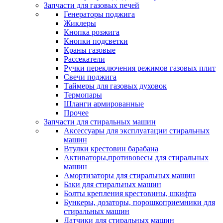
Запчасти для газовых печей
Генераторы поджига
Жиклеры
Кнопка розжига
Кнопки подсветки
Краны газовые
Рассекатели
Ручки переключения режимов газовых плит
Свечи поджига
Таймеры для газовых духовок
Термопары
Шланги армированные
Прочее
Запчасти для стиральных машин
Аксессуары для эксплуатации стиральных
машин
Втулки крестовин барабана
Активаторы,противовесы для стиральных
машин
Амортизаторы для стиральных машин
Баки для стиральных машин
Болты крепления крестовины, шкифта
Бункеры, дозаторы, порошкоприемники для
стиральных машин
Датчики для стиральных машин