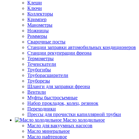
Клещи
Ключи
Коллекторы
Кримпер
Манометры
Ножницы
Риммеры
Сварочные посты
Станции заправки автомобильных кондиционеров
Станции рекуперации фреона
Термометры
Течеискатели
Трубогибы
Труборасширители
Труборезы
Шланги для заправки фреона
Вентили
Муфты быстросъемные
Набор прокладок, колец, резинок
Переходники
Прессы для прочистки капиллярной трубки
Масло холодильное
Масло для вакуумных насосов
Масло минеральное
Масло нафтеновое