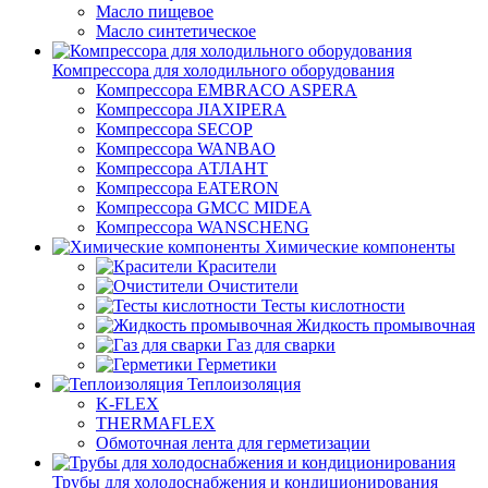
Масло пищевое
Масло синтетическое
Компрессора для холодильного оборудования
Компрессора EMBRACO ASPERA
Компрессора JIAXIPERA
Компрессора SECOP
Компрессора WANBAO
Компрессора АТЛАНТ
Компрессора EATERON
Компрессора GMCC MIDEA
Компрессора WANSCHENG
Химические компоненты
Красители
Очистители
Тесты кислотности
Жидкость промывочная
Газ для сварки
Герметики
Теплоизоляция
K-FLEX
THERMAFLEX
Обмоточная лента для герметизации
Трубы для холодоснабжения и кондиционирования