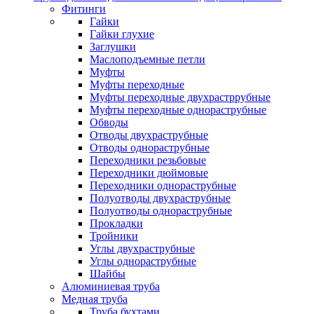
Фитинги
Гайки
Гайки глухие
Заглушки
Маслоподъемные петли
Муфты
Муфты переходные
Муфты переходные двухрастррубные
Муфты переходные однораструбные
Обводы
Отводы двухраструбные
Отводы однораструбные
Переходники резьбовые
Переходники дюймовые
Переходники однораструбные
Полуотводы двухраструбные
Полуотводы однораструбные
Прокладки
Тройники
Углы двухраструбные
Углы однораструбные
Шайбы
Алюминиевая труба
Медная труба
Труба бухтами