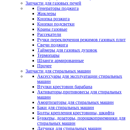
Запчасти для газовых печей
Генераторы поджига
Жиклеры
Кнопка розжига
Кнопки подсветки
Краны газовые
Рассекатели
Ручки переключения режимов газовых плит
Свечи поджига
Таймеры для газовых духовок
Термопары
Шланги армированные
Прочее
Запчасти для стиральных машин
Аксессуары для эксплуатации стиральных
машин
Втулки крестовин барабана
Активаторы,противовесы для стиральных
машин
Амортизаторы для стиральных машин
Баки для стиральных машин
Болты крепления крестовины, шкифта
Бункеры, дозаторы, порошкоприемники для
стиральных машин
Датчики для стиральных машин