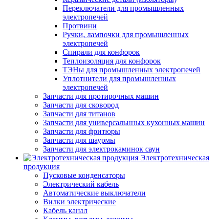
Переключатели для промышленных
электропечей
Протвини
Ручки, лампочки для промышленных
электропечей
Спирали для конфорок
Теплоизоляция для конфорок
ТЭНы для промышленных электропечей
Уплотнители для промышленных
электропечей
Запчасти для протирочных машин
Запчасти для сковород
Запчасти для титанов
Запчасти для универсальнных кухонных машин
Запчасти для фритюры
Запчасти для шаурмы
Запчасти для электрокаминок саун
Электротехническая
продукция
Пусковые конденсаторы
Электрический кабель
Автоматические выключатели
Вилки электрические
Кабель канал