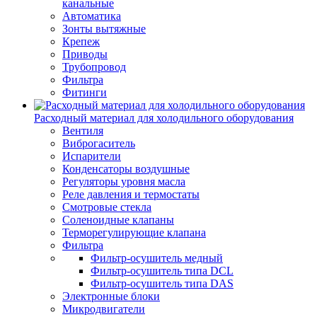
канальные
Автоматика
Зонты вытяжные
Крепеж
Приводы
Трубопровод
Фильтра
Фитинги
Расходный материал для холодильного оборудования
Вентиля
Виброгаситель
Испарители
Конденсаторы воздушные
Регуляторы уровня масла
Реле давления и термостаты
Смотровые стекла
Соленоидные клапаны
Терморегулирующие клапана
Фильтра
Фильтр-осушитель медный
Фильтр-осушитель типа DCL
Фильтр-осушитель типа DAS
Электронные блоки
Микродвигатели