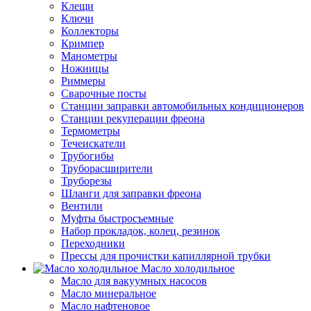
Клещи
Ключи
Коллекторы
Кримпер
Манометры
Ножницы
Риммеры
Сварочные посты
Станции заправки автомобильных кондиционеров
Станции рекуперации фреона
Термометры
Течеискатели
Трубогибы
Труборасширители
Труборезы
Шланги для заправки фреона
Вентили
Муфты быстросъемные
Набор прокладок, колец, резинок
Переходники
Прессы для прочистки капиллярной трубки
Масло холодильное
Масло для вакуумных насосов
Масло минеральное
Масло нафтеновое