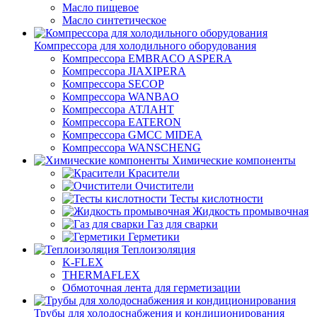
Масло пищевое
Масло синтетическое
Компрессора для холодильного оборудования
Компрессора EMBRACO ASPERA
Компрессора JIAXIPERA
Компрессора SECOP
Компрессора WANBAO
Компрессора АТЛАНТ
Компрессора EATERON
Компрессора GMCC MIDEA
Компрессора WANSCHENG
Химические компоненты
Красители
Очистители
Тесты кислотности
Жидкость промывочная
Газ для сварки
Герметики
Теплоизоляция
K-FLEX
THERMAFLEX
Обмоточная лента для герметизации
Трубы для холодоснабжения и кондиционирования