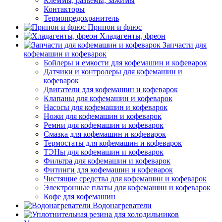
Клеммы, разъемы, зажимы
Контакторы
Термопредохранитель
Припои и флюс
Хладагенты, фреон
Запчасти для
кофемашин и кофеварок
Бойлеры и емкости для кофемашин и кофеварок
Датчики и контролеры для кофемашин и
кофеварок
Двигатели для кофемашин и кофеварок
Клапаны для кофемашин и кофеварок
Насосы для кофемашин и кофеварок
Ножи для кофемашин и кофеварок
Ремни для кофемашин и кофеварок
Смазка для кофемашин и кофеварок
Термостаты для кофемашин и кофеварок
ТЭНы для кофемашин и кофеварок
Фильтра для кофемашин и кофеварок
Фитинги для кофемашин и кофеварок
Чистящие средства для кофемашин и кофеварок
Электронные платы для кофемашин и кофеварок
Кофе для кофемашин
Водонагреватели