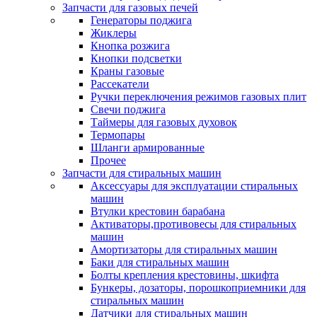
Запчасти для газовых печей
Генераторы поджига
Жиклеры
Кнопка розжига
Кнопки подсветки
Краны газовые
Рассекатели
Ручки переключения режимов газовых плит
Свечи поджига
Таймеры для газовых духовок
Термопары
Шланги армированные
Прочее
Запчасти для стиральных машин
Аксессуары для эксплуатации стиральных
машин
Втулки крестовин барабана
Активаторы,противовесы для стиральных
машин
Амортизаторы для стиральных машин
Баки для стиральных машин
Болты крепления крестовины, шкифта
Бункеры, дозаторы, порошкоприемники для
стиральных машин
Датчики для стиральных машин