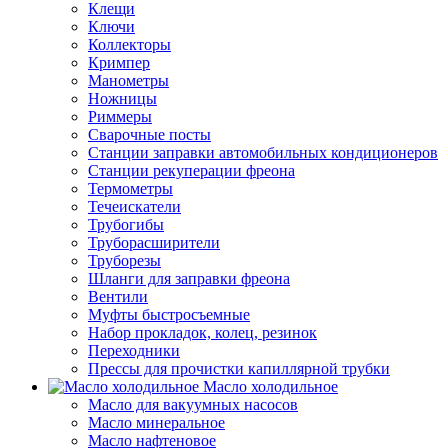
Клещи
Ключи
Коллекторы
Кримпер
Манометры
Ножницы
Риммеры
Сварочные посты
Станции заправки автомобильных кондиционеров
Станции рекуперации фреона
Термометры
Течеискатели
Трубогибы
Труборасширители
Труборезы
Шланги для заправки фреона
Вентили
Муфты быстросъемные
Набор прокладок, колец, резинок
Переходники
Прессы для прочистки капиллярной трубки
Масло холодильное
Масло для вакуумных насосов
Масло минеральное
Масло нафтеновое