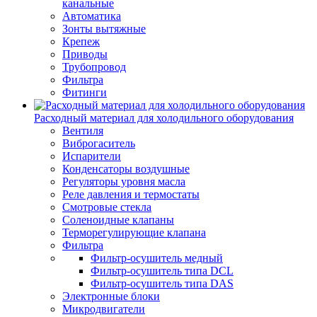
канальные
Автоматика
Зонты вытяжные
Крепеж
Приводы
Трубопровод
Фильтра
Фитинги
Расходный материал для холодильного оборудования
Вентиля
Виброгаситель
Испарители
Конденсаторы воздушные
Регуляторы уровня масла
Реле давления и термостаты
Смотровые стекла
Соленоидные клапаны
Терморегулирующие клапана
Фильтра
Фильтр-осушитель медный
Фильтр-осушитель типа DCL
Фильтр-осушитель типа DAS
Электронные блоки
Микродвигатели