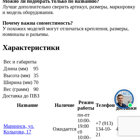
Можно ли подобрать только по названию?
Лучше дополнительно сверить артикул, размеры, маркировку
и модель оборудования.
Почему важна совместимость?
У похожих моделей могут отличаться крепления, размеры,
номиналы и разъемы.
Характеристики
Вес и габариты
Длина (мм)
95
Высота (мм)
35
Ширина (мм)
70
Вес (грамм)
90
Доставка до ПВЗ
Режим
Срок
Название
Наличие
Телефон
работы
доставки
пн-пт
10:00-
+7 (913)
Мариинск, ул.
19:00
Ожидается
134-10-
4 дня
Кольцова, 17
сб
21
10:00–