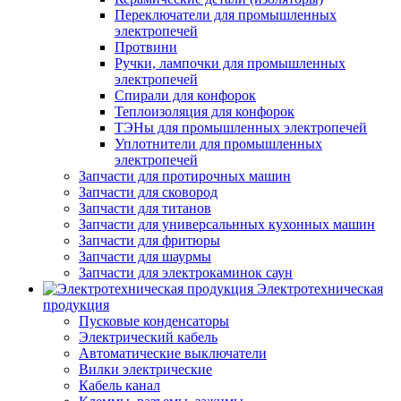
Переключатели для промышленных
электропечей
Протвини
Ручки, лампочки для промышленных
электропечей
Спирали для конфорок
Теплоизоляция для конфорок
ТЭНы для промышленных электропечей
Уплотнители для промышленных
электропечей
Запчасти для протирочных машин
Запчасти для сковород
Запчасти для титанов
Запчасти для универсальнных кухонных машин
Запчасти для фритюры
Запчасти для шаурмы
Запчасти для электрокаминок саун
Электротехническая
продукция
Пусковые конденсаторы
Электрический кабель
Автоматические выключатели
Вилки электрические
Кабель канал