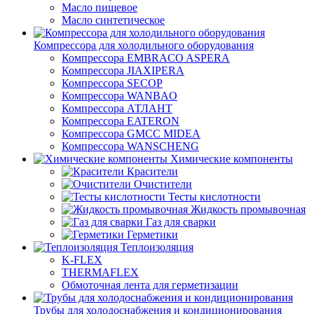
Масло пищевое
Масло синтетическое
Компрессора для холодильного оборудования
Компрессора EMBRACO ASPERA
Компрессора JIAXIPERA
Компрессора SECOP
Компрессора WANBAO
Компрессора АТЛАНТ
Компрессора EATERON
Компрессора GMCC MIDEA
Компрессора WANSCHENG
Химические компоненты
Красители
Очистители
Тесты кислотности
Жидкость промывочная
Газ для сварки
Герметики
Теплоизоляция
K-FLEX
THERMAFLEX
Обмоточная лента для герметизации
Трубы для холодоснабжения и кондиционирования