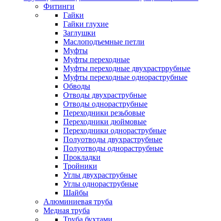
Фитинги
Гайки
Гайки глухие
Заглушки
Маслоподъемные петли
Муфты
Муфты переходные
Муфты переходные двухрастррубные
Муфты переходные однораструбные
Обводы
Отводы двухраструбные
Отводы однораструбные
Переходники резьбовые
Переходники дюймовые
Переходники однораструбные
Полуотводы двухраструбные
Полуотводы однораструбные
Прокладки
Тройники
Углы двухраструбные
Углы однораструбные
Шайбы
Алюминиевая труба
Медная труба
Труба бухтами