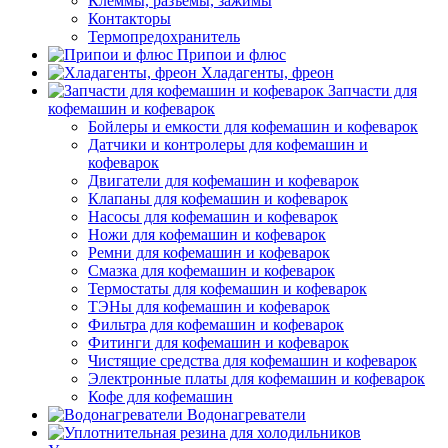
Клеммы, разъемы, зажимы
Контакторы
Термопредохранитель
Припои и флюс
Хладагенты, фреон
Запчасти для
кофемашин и кофеварок
Бойлеры и емкости для кофемашин и кофеварок
Датчики и контролеры для кофемашин и
кофеварок
Двигатели для кофемашин и кофеварок
Клапаны для кофемашин и кофеварок
Насосы для кофемашин и кофеварок
Ножи для кофемашин и кофеварок
Ремни для кофемашин и кофеварок
Смазка для кофемашин и кофеварок
Термостаты для кофемашин и кофеварок
ТЭНы для кофемашин и кофеварок
Фильтра для кофемашин и кофеварок
Фитинги для кофемашин и кофеварок
Чистящие средства для кофемашин и кофеварок
Электронные платы для кофемашин и кофеварок
Кофе для кофемашин
Водонагреватели